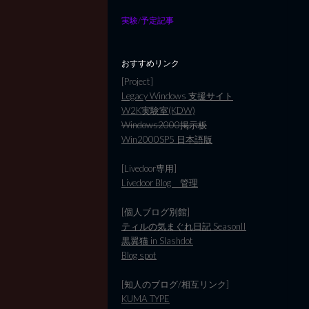
実験/予定記事
おすすめリンク
[Project]
Legacy Windows 支援サイト
W2K実験室(KDW)
Windows2000掲示板
Win2000SP5 日本語版
[Livedoor専用]
Livedoor Blog 管理
[個人ブログ別館]
ティルの気まぐれ日記 SeasonII
黒翼猫 in Slashdot
Blog spot
[知人のブログ/相互リンク]
KUMA TYPE