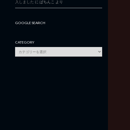
入しました
に
ぱちんこ
より
GOOGLE SEARCH
CATEGORY
category