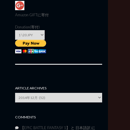
Amazon GIFT
に寄付
Donation(寄付)
ARTICLE ARCHIVES
Article
Archives
COMMENTS
【EPIC BATTLE FANTASY 1】 と 日本語訳
に