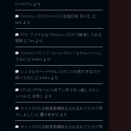
RandoPlay
より
Windows 2000 Kernel32 改造計画【BM】
に
jack
より
MSU ファイルを Windows 2000で解凍してみる
実験
に
Yas
より
Windows NT 3.51 Service Pack 5 をサルベージし
てみた
に
kouka
より
レンタルサーバーのレスポンスが悪すぎるので
調べてみた
に
kouka
より
DTI の VPSサービス終了に伴う引っ越しスケジ
ュール
に
名無し
より
サイトのSSL自動更新機能を入れ忘れてたので導
入しました
に
通りすがり
より
サイトのSSL自動更新機能を入れ忘れてたので導