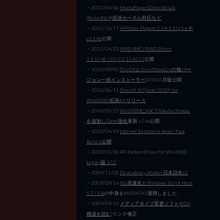
・2012/04/16
MediaPlayer10 for Win2k
(Build4069)拡張カーネル対応など
・2011/10/17
VMWare Playere 3.14/3.15パッチ
v3.14b
公開
・2011/04/23
AMD AHCI/RAID Driver
3.1.1548.155/3.2.1540.53
公開
・2010/09/01
SlimDXとDirectShowLibの複バー
ジョン一括インストーラー
2010/6月版公開
・2010/06/11
DirectX 9.0(June/2010) for
Win2000+拡張Kitリリース
・2010/05/25
Win2000にXACT/XAudio/XInput
を追加しGame強化
更新 v1.4a公開
・2010/04/19
Internet Explorer 6 Bonus Pack
Build 6公開
・2010/03/16 ATI Radeon Driver for Win2000
Legacy版 10.2
・2009/11/02
Dependency Walker 日本語化v2
・2009/09/14
IE6高速化とWindows Script Host
5.7 / 5.8
の中身をMS09-045適用しました
・2009/09/13
メディアタイプ変更ソフト(EISA
構成を読む)
リンク修正