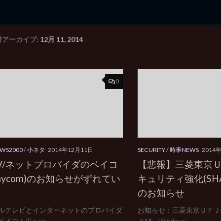
付アーカイブ:
12月 11, 2014
rd Edition
Windows 2000 tunes up blog
0
WS2000
/
小ネタ
2014年12月11日
SECURITY
/
時事NEWS
2014
TV/ネットプロバイダのベイコ
【悲報】三菱東京
aycom)のお知らせがずれてい
キュリティ強化(SH
のお知らせ
ルテレビとインターネットのプロバイダ
お知らせ：三菱東京ＵＦＪ銀行
コム(Bayco...
よび、Windows...