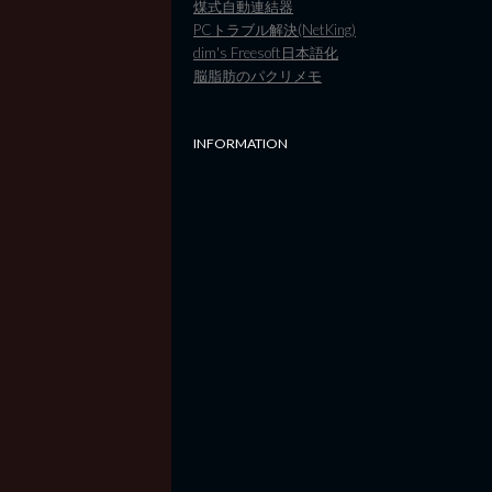
煤式自動連結器
PCトラブル解決(NetKing)
dim's Freesoft日本語化
脳脂肪のパクリメモ
INFORMATION