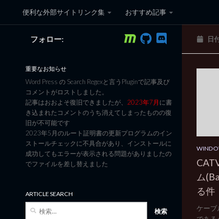
便利な外部サイトリンク集
おすすめ記事
コンテンツへスキップ
フォロー:
日
黒翼猫のコンピュータ日記 3
重要なお知らせ
Word Press の Search Regexと言うPluginで記事及び
コメントがロストしました。
記事はおおよそ復旧できましたが、
2023年7月
に書
き込まれたコメントのうち消えてしまったものの復
旧が不可能です
2023年5月のルート証明書の更新プログラムのイン
ストールチェックに不具合があり、インストールに
WINDO
成功してもエラーが表示される問題がありましたの
CA
でファイルを差し替えました
ム(B
る件
ARTICLE SEARCH
検
ケーブ
索:
であるベイ