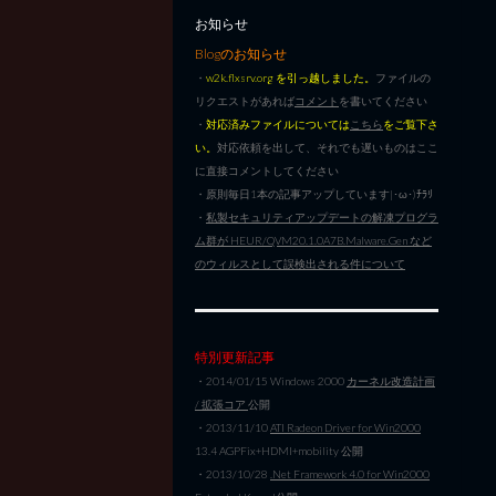
お知らせ
Blogのお知らせ
・
w2k.flxsrv.org を引っ越しました。
ファイルの
リクエストがあれば
コメント
を書いてください
・
対応済みファイルについては
こちら
をご覧下さ
い。
対応依頼を出して、それでも遅いものはここ
に直接コメントしてください
・原則毎日1本の記事アップしています|･ω･)ﾁﾗﾘ
・
私製セキュリティアップデートの解凍プログラ
ム群が HEUR/QVM20.1.0A7B.Malware.Gen など
のウィルスとして誤検出される件について
特別更新記事
・2014/01/15 Windows 2000
カーネル改造計画
/ 拡張コア
公開
・2013/11/10
ATI Radeon Driver for Win2000
13.4 AGPFix+HDMI+mobility 公開
・2013/10/28
.Net Framework 4.0 for Win2000