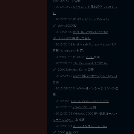
Extended Kernel公開
・2013/10/22
Ultra VNC を日本語化してみまし
た
・2013/05/20
iPod Touch/iPhone Driver for
Windows 2000(改)
・2013/04/08
Intel HD Graphic Driver for
Windows 2000を作ってみた
・2013/01/18
Intel Matrix Storage Manager 8.9
更新(PCH/PCHM 対応)
・2023/08/15 PE Maker
v0.83
公開
・2022/02/13
.Net Framework 3.5SP1 for
Win2000 Extended Kernel公開
・2012/09/27
XNA一括パッケージ(1.0-4.0) v1.1
公開
・2012/09/25
SlimDX一括パッケージ(2.0/4.0)
公
開
・2012/8/28
Ese Lolifox 0.3.8.9a リリース
・2012/06/16
KDW v0.96m
公開
・2012/05/29
Windows 2000 SP4 更新ロールパ
ッケージv2(r18)
(非推奨)
・2012/05/21
iTunes インストーラー for
Win2000
更新 v0.31