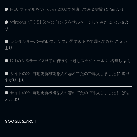
MSU ファイルを Windows 2000で解凍してみる実験
に
Yas
より
Windows NT 3.51 Service Pack 5 をサルベージしてみた
に
kouka
よ
り
レンタルサーバーのレスポンスが悪すぎるので調べてみた
に
kouka
より
DTI の VPSサービス終了に伴う引っ越しスケジュール
に
名無し
より
サイトのSSL自動更新機能を入れ忘れてたので導入しました
に
通り
すがり
より
サイトのSSL自動更新機能を入れ忘れてたので導入しました
に
ぱち
んこ
より
GOOGLE SEARCH