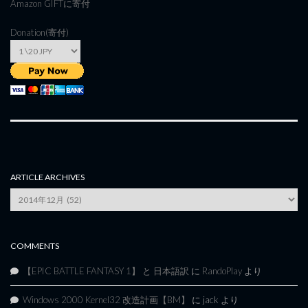
Amazon GIFT
に寄付
Donation(寄付)
ARTICLE ARCHIVES
Article
Archives
COMMENTS
【EPIC BATTLE FANTASY 1】 と 日本語訳
に
RandoPlay
より
Windows 2000 Kernel32 改造計画【BM】
に
jack
より