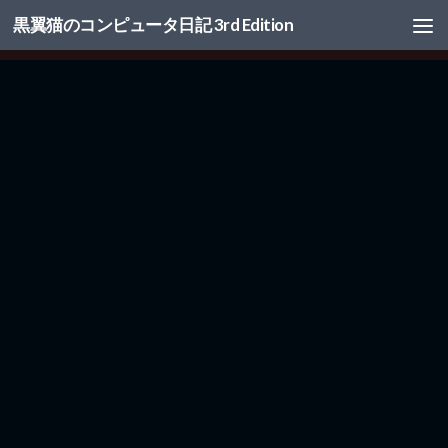
黒翼猫のコンピュータ日記 3rd Edition
コンテンツへスキップ