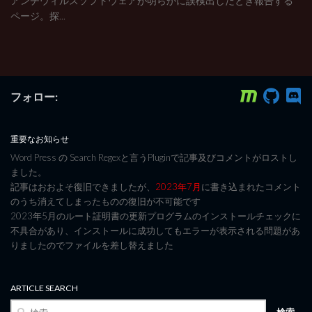
アンチウィルスソフトウェアが明らかに誤検出したとき報告する
ページ。探...
フォロー:
重要なお知らせ
Word Press の Search Regexと言うPluginで記事及びコメントがロストし
ました。
記事はおおよそ復旧できましたが、
2023年7月
に書き込まれたコメント
のうち消えてしまったものの復旧が不可能です
2023年5月のルート証明書の更新プログラムのインストールチェックに
不具合があり、インストールに成功してもエラーが表示される問題があ
りましたのでファイルを差し替えました
ARTICLE SEARCH
検