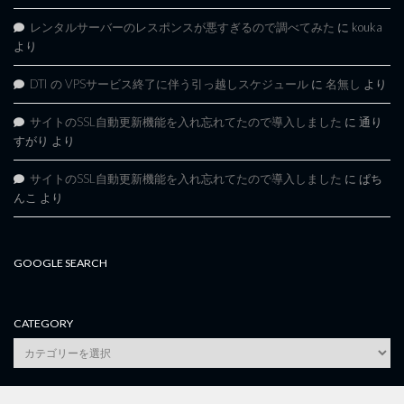
レンタルサーバーのレスポンスが悪すぎるので調べてみた
に
kouka
より
DTI の VPSサービス終了に伴う引っ越しスケジュール
に
名無し
より
サイトのSSL自動更新機能を入れ忘れてたので導入しました
に
通り
すがり
より
サイトのSSL自動更新機能を入れ忘れてたので導入しました
に
ぱち
んこ
より
GOOGLE SEARCH
CATEGORY
category