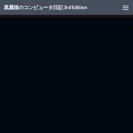
黒翼猫のコンピュータ日記 3rd Edition
コンテンツへスキップ