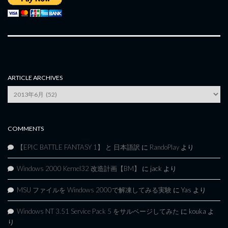
ARTICLE ARCHIVES
Article
Archives
COMMENTS
【EPIC BATTLE FANTASY 1】 と 日本語訳
に
RandoPlay
より
Windows 2000 Kernel32 改造計画【BM】
に
jack
より
MSU ファイルを Windows 2000で解凍してみる実験
に
Yas
より
Windows NT 3.51 Service Pack 5 をサルベージしてみた
に
kouka
よ
り