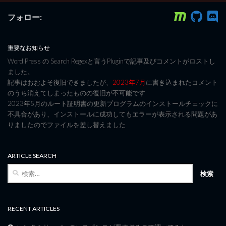
フォロー:
重要なお知らせ
Word Press の Search Regexと言うPluginで記事及びコメントがロストし
ました。
記事はおおよそ復旧できましたが、
2023年7月
に書き込まれたコメント
のうち消えてしまったものの復旧が不可能です
2023年5月のルート証明書の更新プログラムのインストールチェックに
不具合があり、インストールに成功してもエラーが表示される問題があ
りましたのでファイルを差し替えました
ARTICLE SEARCH
検
索:
RECENT ARTICLES