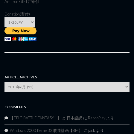
Amazon GIFT
に寄付
Donation(寄付)
ARTICLE ARCHIVES
Article
Archives
COMMENTS
【EPIC BATTLE FANTASY 1】 と 日本語訳
に
RandoPlay
より
Windows 2000 Kernel32 改造計画【BM】
に
jack
より