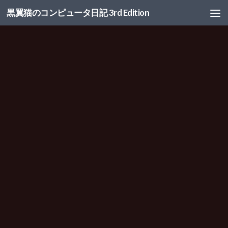
黒翼猫のコンピュータ日記 3rd Edition
コンテンツへスキップ