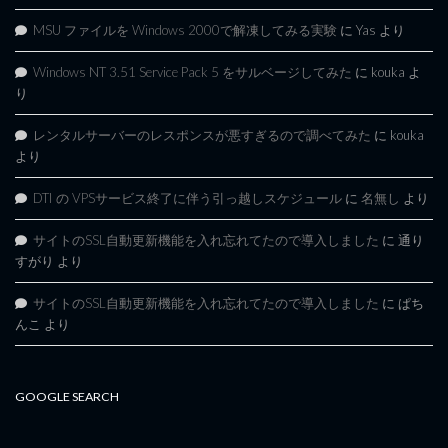
MSU ファイルを Windows 2000で解凍してみる実験
に
Yas
より
Windows NT 3.51 Service Pack 5 をサルベージしてみた
に
kouka
よ
り
レンタルサーバーのレスポンスが悪すぎるので調べてみた
に
kouka
より
DTI の VPSサービス終了に伴う引っ越しスケジュール
に
名無し
より
サイトのSSL自動更新機能を入れ忘れてたので導入しました
に
通り
すがり
より
サイトのSSL自動更新機能を入れ忘れてたので導入しました
に
ぱち
んこ
より
GOOGLE SEARCH