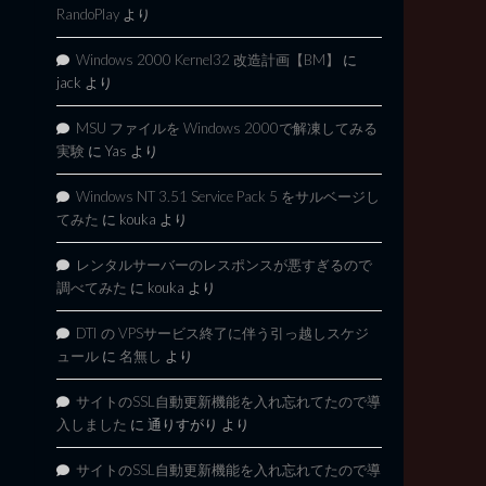
RandoPlay
より
Windows 2000 Kernel32 改造計画【BM】
に
jack
より
MSU ファイルを Windows 2000で解凍してみる
実験
に
Yas
より
Windows NT 3.51 Service Pack 5 をサルベージし
てみた
に
kouka
より
レンタルサーバーのレスポンスが悪すぎるので
調べてみた
に
kouka
より
DTI の VPSサービス終了に伴う引っ越しスケジ
ュール
に
名無し
より
サイトのSSL自動更新機能を入れ忘れてたので導
入しました
に
通りすがり
より
サイトのSSL自動更新機能を入れ忘れてたので導