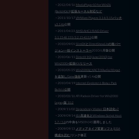
・2012/04/16
MediaPlayer10 for Win2k
(Build4069)拡張カーネル対応など
・2011/10/17
VMWare Playere 3.14/3.15パッチ
v3.14b
公開
・2011/04/23
AMD AHCI/RAID Driver
3.1.1548.155/3.2.1540.53
公開
・2010/09/01
SlimDXとDirectShowLibの複バー
ジョン一括インストーラー
2010/6月版公開
・2010/06/11
DirectX 9.0(June/2010) for
Win2000+拡張Kitリリース
・2010/05/25
Win2000にXACT/XAudio/XInput
を追加しGame強化
更新 v1.4a公開
・2010/04/19
Internet Explorer 6 Bonus Pack
Build 6公開
・2010/03/16 ATI Radeon Driver for Win2000
Legacy版 10.2
・2009/11/02
Dependency Walker 日本語化v2
・2009/09/14
IE6高速化とWindows Script Host
5.7 / 5.8
の中身をMS09-045適用しました
・2009/09/13
メディアタイプ変更ソフト(EISA
構成を読む)
リンク修正