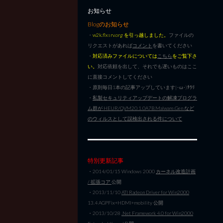
お知らせ
Blogのお知らせ
・
w2k.flxsrv.org を引っ越しました。
ファイルの
リクエストがあれば
コメント
を書いてください
・
対応済みファイルについては
こちら
をご覧下さ
い。
対応依頼を出して、それでも遅いものはここ
に直接コメントしてください
・原則毎日1本の記事アップしています|･ω･)ﾁﾗﾘ
・
私製セキュリティアップデートの解凍プログラ
ム群が HEUR/QVM20.1.0A7B.Malware.Gen など
のウィルスとして誤検出される件について
特別更新記事
・2014/01/15 Windows 2000
カーネル改造計画
/ 拡張コア
公開
・2013/11/10
ATI Radeon Driver for Win2000
13.4 AGPFix+HDMI+mobility 公開
・2013/10/28
.Net Framework 4.0 for Win2000