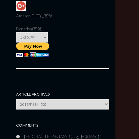
Amazon GIFT
に寄付
Donation(寄付)
ARTICLE ARCHIVES
Article
Archives
COMMENTS
【EPIC BATTLE FANTASY 1】 と 日本語訳
に