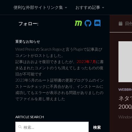
便利な外部サイトリンク集
おすすめ記事
コンテンツへスキップ
フォロー:
日
黒翼猫のコンピュータ日記 3
重要なお知らせ
Word Press の Search Regexと言うPluginで記事及び
コメントがロストしました。
記事はおおよそ復旧できましたが、
2023年7月
に書
き込まれたコメントのうち消えてしまったものの復
旧が不可能です
2023年5月のルート証明書の更新プログラムのイン
ストールチェックに不具合があり、インストールに
WEBBR
成功してもエラーが表示される問題がありましたの
ネタで
でファイルを差し替えました
200
Windo
ARTICLE SEARCH
検
索: