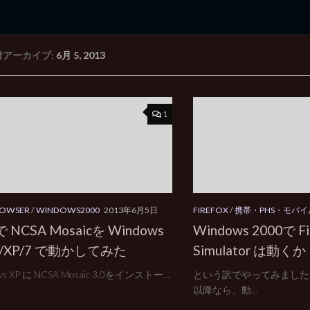
付アーカイブ:
6月 5, 2013
rd Edition
Windows 2000 tunes up blog
1
OWSER
/
WINDOWS2000
2013年6月5日
FIREFOX
/
携帯・PHS・モバイ
 NCSA Mosaicを Windows
Windows 2000で Fi
0/XP/7 で動かしてみた
Simulator は動くか
ws XP に NCSA Mosaic 3.0をインストー...
という訳でやってみました。 最初
以降なら、動...