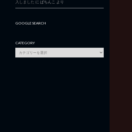
入しました
に
ぱちんこ
より
GOOGLE SEARCH
CATEGORY
category