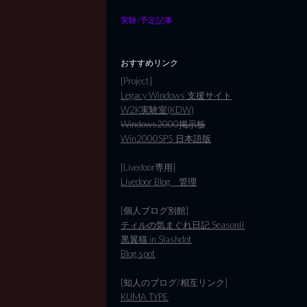
実験/予定記事
おすすめリンク
[Project]
Legacy Windows 支援サイト
W2K実験室(KDW)
Windows2000掲示板
Win2000SP5 日本語版
[Livedoor専用]
Livedoor Blog 管理
[個人ブログ別館]
ティルの気まぐれ日記 SeasonII
黒翼猫 in Slashdot
Blog spot
[知人のブログ/相互リンク]
KUMA TYPE