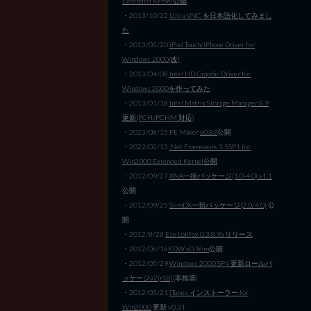
Extended Kernel公開
・2013/10/22
Ultra VNC を日本語化してみまし
た
・2013/05/20
iPod Touch/iPhone Driver for
Windows 2000(改)
・2013/04/08
Intel HD Graphic Driver for
Windows 2000を作ってみた
・2013/01/18
Intel Matrix Storage Manager 8.9
更新(PCH/PCHM 対応)
・2023/08/15 PE Maker
v0.83
公開
・2022/02/13
.Net Framework 3.5SP1 for
Win2000 Extended Kernel公開
・2012/09/27
XNA一括パッケージ(1.0-4.0) v1.1
公開
・2012/09/25
SlimDX一括パッケージ(2.0/4.0)
公
開
・2012/8/28
Ese Lolifox 0.3.8.9a リリース
・2012/06/16
KDW v0.96m
公開
・2012/05/29
Windows 2000 SP4 更新ロールパ
ッケージv2(r18)
(非推奨)
・2012/05/21
iTunes インストーラー for
Win2000
更新 v0.31