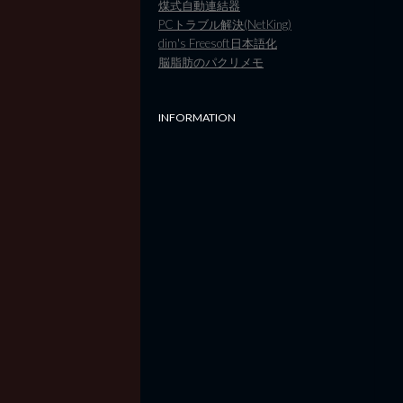
煤式自動連結器
PCトラブル解決(NetKing)
dim's Freesoft日本語化
脳脂肪のパクリメモ
INFORMATION