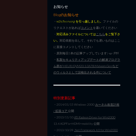
お知らせ
Blogのお知らせ
・
w2k.flxsrv.org を引っ越しました。
ファイルの
リクエストがあれば
コメント
を書いてください
・
対応済みファイルについては
こちら
をご覧下さ
い。
対応依頼を出して、それでも遅いものはここ
に直接コメントしてください
・原則毎日1本の記事アップしています|･ω･)ﾁﾗﾘ
・
私製セキュリティアップデートの解凍プログラ
ム群が HEUR/QVM20.1.0A7B.Malware.Gen など
のウィルスとして誤検出される件について
特別更新記事
・2014/01/15 Windows 2000
カーネル改造計画
/ 拡張コア
公開
・2013/11/10
ATI Radeon Driver for Win2000
13.4 AGPFix+HDMI+mobility 公開
・2013/10/28
.Net Framework 4.0 for Win2000