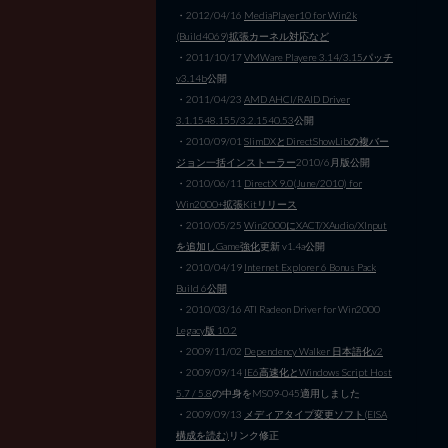
・2012/04/16
MediaPlayer10 for Win2k
(Build4069)拡張カーネル対応など
・2011/10/17
VMWare Playere 3.14/3.15パッチ
v3.14b
公開
・2011/04/23
AMD AHCI/RAID Driver
3.1.1548.155/3.2.1540.53
公開
・2010/09/01
SlimDXとDirectShowLibの複バー
ジョン一括インストーラー
2010/6月版公開
・2010/06/11
DirectX 9.0(June/2010) for
Win2000+拡張Kitリリース
・2010/05/25
Win2000にXACT/XAudio/XInput
を追加しGame強化
更新 v1.4a公開
・2010/04/19
Internet Explorer 6 Bonus Pack
Build 6公開
・2010/03/16 ATI Radeon Driver for Win2000
Legacy版 10.2
・2009/11/02
Dependency Walker 日本語化v2
・2009/09/14
IE6高速化とWindows Script Host
5.7 / 5.8
の中身をMS09-045適用しました
・2009/09/13
メディアタイプ変更ソフト(EISA
構成を読む)
リンク修正