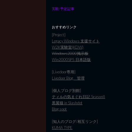
実験/予定記事
おすすめリンク
[Project]
Legacy Windows 支援サイト
W2K実験室(KDW)
Windows2000掲示板
Win2000SP5 日本語版
[Livedoor専用]
Livedoor Blog 管理
[個人ブログ別館]
ティルの気まぐれ日記 SeasonII
黒翼猫 in Slashdot
Blog spot
[知人のブログ/相互リンク]
KUMA TYPE