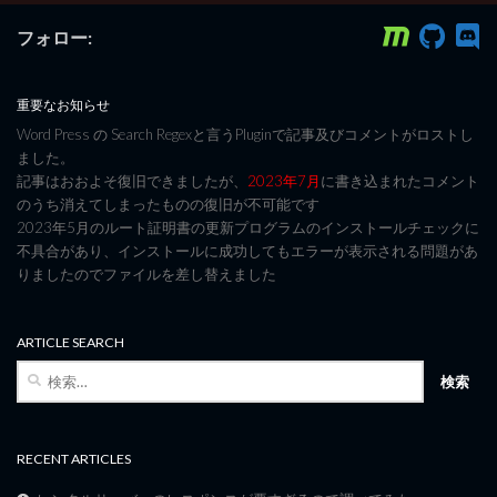
フォロー:
重要なお知らせ
Word Press の Search Regexと言うPluginで記事及びコメントがロストし
ました。
記事はおおよそ復旧できましたが、
2023年7月
に書き込まれたコメント
のうち消えてしまったものの復旧が不可能です
2023年5月のルート証明書の更新プログラムのインストールチェックに
不具合があり、インストールに成功してもエラーが表示される問題があ
りましたのでファイルを差し替えました
ARTICLE SEARCH
検
索:
RECENT ARTICLES