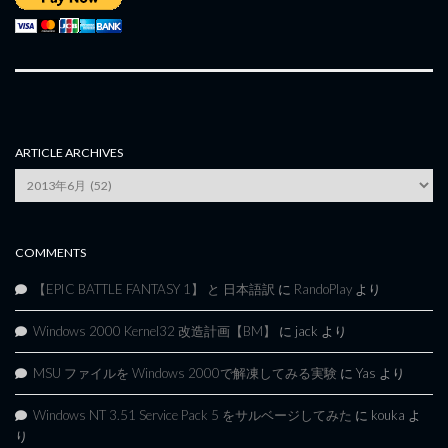
ARTICLE ARCHIVES
Article
Archives
COMMENTS
【EPIC BATTLE FANTASY 1】 と 日本語訳
に
RandoPlay
より
Windows 2000 Kernel32 改造計画【BM】
に
jack
より
MSU ファイルを Windows 2000で解凍してみる実験
に
Yas
より
Windows NT 3.51 Service Pack 5 をサルベージしてみた
に
kouka
よ
り