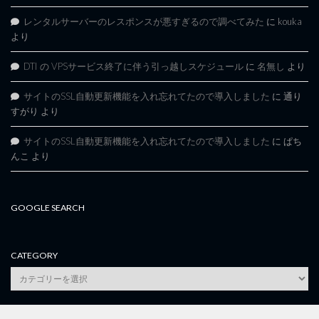
レンタルサーバーのレスポンスが悪すぎるので調べてみた
に
kouka
より
DTI の VPSサービス終了に伴う引っ越しスケジュール
に
名無し
より
サイトのSSL自動更新機能を入れ忘れてたので導入しました
に
通り
すがり
より
サイトのSSL自動更新機能を入れ忘れてたので導入しました
に
ぱち
んこ
より
GOOGLE SEARCH
CATEGORY
category