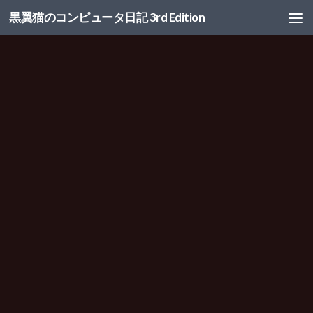
黒翼猫のコンピュータ日記 3rd Edition
コンテンツへスキップ