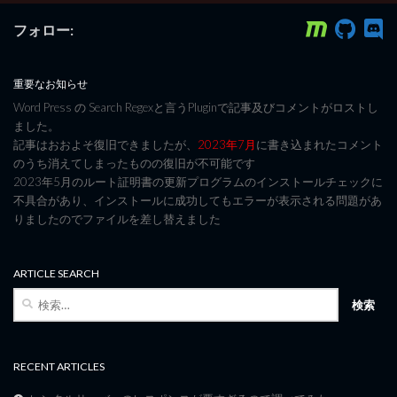
フォロー:
重要なお知らせ
Word Press の Search Regexと言うPluginで記事及びコメントがロストし
ました。
記事はおおよそ復旧できましたが、
2023年7月
に書き込まれたコメント
のうち消えてしまったものの復旧が不可能です
2023年5月のルート証明書の更新プログラムのインストールチェックに
不具合があり、インストールに成功してもエラーが表示される問題があ
りましたのでファイルを差し替えました
ARTICLE SEARCH
検
索:
RECENT ARTICLES