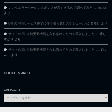
レンタルサーバーのレスポンスが悪すぎるので調べてみた
に
kouka
より
DTI の VPSサービス終了に伴う引っ越しスケジュール
に
名無し
より
サイトのSSL自動更新機能を入れ忘れてたので導入しました
に
通り
すがり
より
サイトのSSL自動更新機能を入れ忘れてたので導入しました
に
ぱち
んこ
より
GOOGLE SEARCH
CATEGORY
category