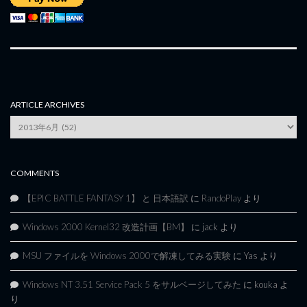
ARTICLE ARCHIVES
Article
Archives
COMMENTS
【EPIC BATTLE FANTASY 1】 と 日本語訳
に
RandoPlay
より
Windows 2000 Kernel32 改造計画【BM】
に
jack
より
MSU ファイルを Windows 2000で解凍してみる実験
に
Yas
より
Windows NT 3.51 Service Pack 5 をサルベージしてみた
に
kouka
よ
り