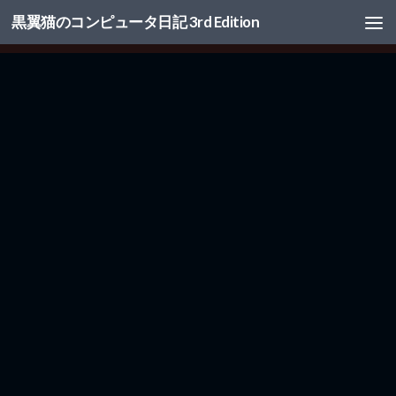
黒翼猫のコンピュータ日記 3rd Edition
コンテンツへスキップ