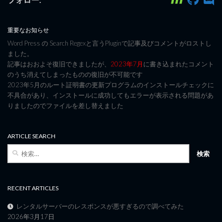
重要なお知らせ
Word Press の Search Regexと言うPluginで記事及びコメントがロストし
ました。
記事はおおよそ復旧できましたが、
2023年7月
に書き込まれたコメント
のうち消えてしまったものの復旧が不可能です
2023年5月のルート証明書の更新プログラムのインストールチェックに
不具合があり、インストールに成功してもエラーが表示される問題があ
りましたのでファイルを差し替えました
ARTICLE SEARCH
検
索:
RECENT ARTICLES
レンタルサーバーのレスポンスが悪すぎるので調べてみた
2026年3月17日