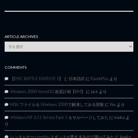
ARTICLE ARCHIVES
Article
Archives
COMMENTS
【EPIC BATTLE FANTASY 1】 と 日本語訳
に
RandoPlay
より
Windows 2000 Kernel32 改造計画【BM】
に
jack
より
MSU ファイルを Windows 2000で解凍してみる実験
に
Yas
より
Windows NT 3.51 Service Pack 5 をサルベージしてみた
に
kouka
よ
り
レンタルサーバーのレスポンスが悪すぎるので調べてみた
に
kouka