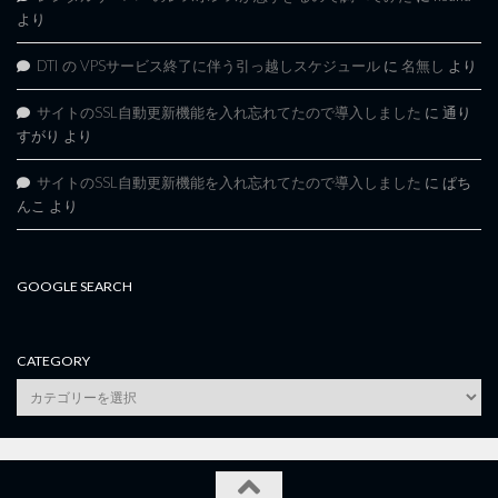
より
DTI の VPSサービス終了に伴う引っ越しスケジュール
に
名無し
より
サイトのSSL自動更新機能を入れ忘れてたので導入しました
に
通り
すがり
より
サイトのSSL自動更新機能を入れ忘れてたので導入しました
に
ぱち
んこ
より
GOOGLE SEARCH
CATEGORY
category