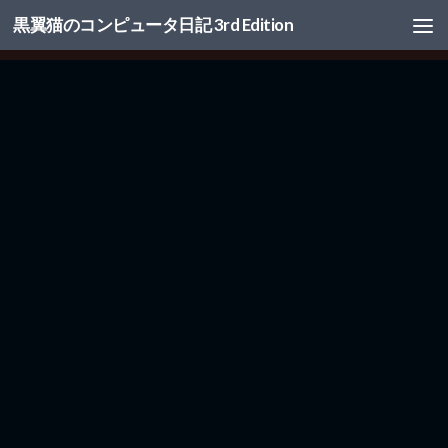
黒翼猫のコンピュータ日記 3rd Edition
コンテンツへスキップ