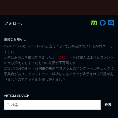
フォロー:
重要なお知らせ
Word Press の Search Regexと言うPluginで記事及びコメントがロストし
ました。
記事はおおよそ復旧できましたが、
2023年7月
に書き込まれたコメント
のうち消えてしまったものの復旧が不可能です
2023年5月のルート証明書の更新プログラムのインストールチェックに
不具合があり、インストールに成功してもエラーが表示される問題があ
りましたのでファイルを差し替えました
ARTICLE SEARCH
検
索: