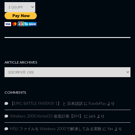
ARTICLE ARCHIVES
Article
Archives
COMMENTS
【EPIC BATTLE FANTASY 1】 と 日本語訳
に
RandoPlay
より
Windows 2000 Kernel32 改造計画【BM】
に
jack
より
MSU ファイルを Windows 2000で解凍してみる実験
に
Yas
より