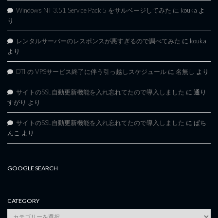
Windows NT 3.51 Service Pack 5 をサルベージしてみた
に
kouka
よ
り
レンタルサーバーのレスポンスが悪すぎるので調べてみた
に
kouka
より
DTI の VPSサービス終了に伴う引っ越しスケジュール
に
名無し
より
サイトのSSL自動更新機能を入れ忘れてたので導入しました
に
通り
すがり
より
サイトのSSL自動更新機能を入れ忘れてたので導入しました
に
ぱち
んこ
より
GOOGLE SEARCH
CATEGORY
category