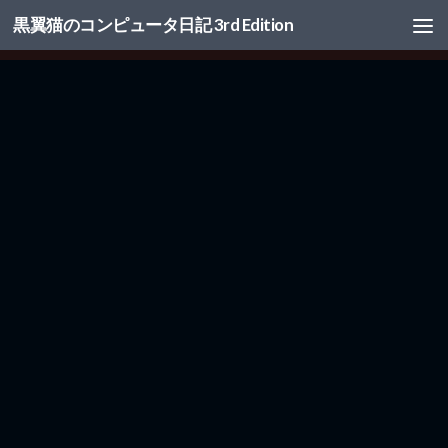
黒翼猫のコンピュータ日記 3rd Edition
コンテンツへスキップ