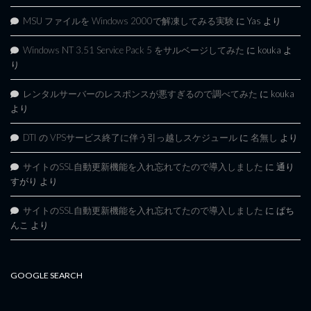
MSU ファイルを Windows 2000で解凍してみる実験
に
Yas
より
Windows NT 3.51 Service Pack 5 をサルベージしてみた
に
kouka
よ
り
レンタルサーバーのレスポンスが悪すぎるので調べてみた
に
kouka
より
DTI の VPSサービス終了に伴う引っ越しスケジュール
に
名無し
より
サイトのSSL自動更新機能を入れ忘れてたので導入しました
に
通り
すがり
より
サイトのSSL自動更新機能を入れ忘れてたので導入しました
に
ぱち
んこ
より
GOOGLE SEARCH