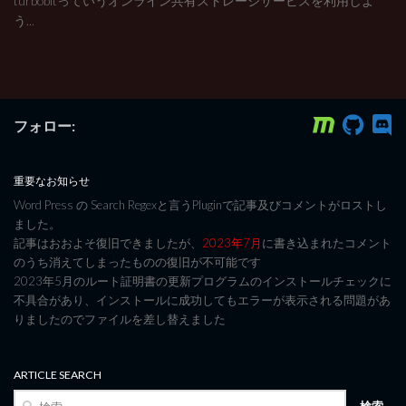
turbobitっていうオンライン共有ストレージサービスを利用しよ
う...
フォロー:
重要なお知らせ
Word Press の Search Regexと言うPluginで記事及びコメントがロストし
ました。
記事はおおよそ復旧できましたが、
2023年7月
に書き込まれたコメント
のうち消えてしまったものの復旧が不可能です
2023年5月のルート証明書の更新プログラムのインストールチェックに
不具合があり、インストールに成功してもエラーが表示される問題があ
りましたのでファイルを差し替えました
ARTICLE SEARCH
検