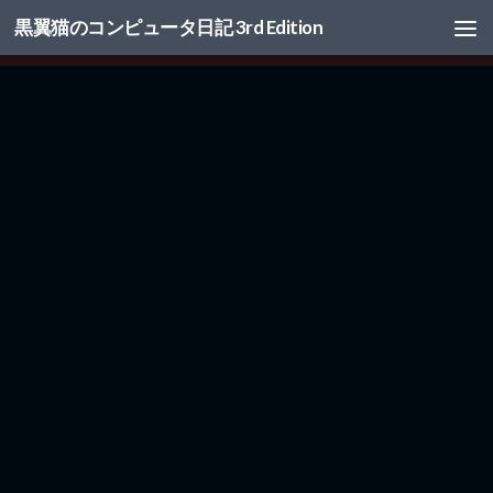
黒翼猫のコンピュータ日記 3rd Edition
コンテンツへスキップ