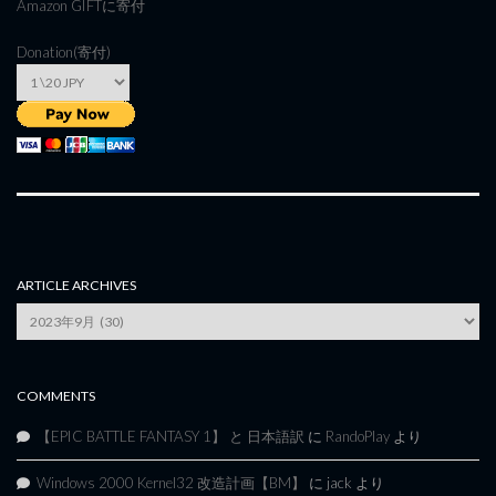
Amazon GIFT
に寄付
Donation(寄付)
ARTICLE ARCHIVES
Article
Archives
COMMENTS
【EPIC BATTLE FANTASY 1】 と 日本語訳
に
RandoPlay
より
Windows 2000 Kernel32 改造計画【BM】
に
jack
より