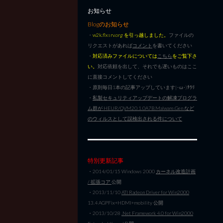
お知らせ
Blogのお知らせ
・
w2k.flxsrv.org を引っ越しました。
ファイルの
リクエストがあれば
コメント
を書いてください
・
対応済みファイルについては
こちら
をご覧下さ
い。
対応依頼を出して、それでも遅いものはここ
に直接コメントしてください
・原則毎日1本の記事アップしています|･ω･)ﾁﾗﾘ
・
私製セキュリティアップデートの解凍プログラ
ム群が HEUR/QVM20.1.0A7B.Malware.Gen など
のウィルスとして誤検出される件について
特別更新記事
・2014/01/15 Windows 2000
カーネル改造計画
/ 拡張コア
公開
・2013/11/10
ATI Radeon Driver for Win2000
13.4 AGPFix+HDMI+mobility 公開
・2013/10/28
.Net Framework 4.0 for Win2000