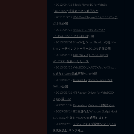
・2012/04/16
MediaPlayer10 for Win2k
(Build4069)拡張カーネル対応など
・2011/10/17
VMWare Playere 3.14/3.15パッチ
v3.14b
公開
・2011/04/23
AMD AHCI/RAID Driver
3.1.1548.155/3.2.1540.53
公開
・2010/09/01
SlimDXとDirectShowLibの複バー
ジョン一括インストーラー
2010/6月版公開
・2010/06/11
DirectX 9.0(June/2010) for
Win2000+拡張Kitリリース
・2010/05/25
Win2000にXACT/XAudio/XInput
を追加しGame強化
更新 v1.4a公開
・2010/04/19
Internet Explorer 6 Bonus Pack
Build 6公開
・2010/03/16 ATI Radeon Driver for Win2000
Legacy版 10.2
・2009/11/02
Dependency Walker 日本語化v2
・2009/09/14
IE6高速化とWindows Script Host
5.7 / 5.8
の中身をMS09-045適用しました
・2009/09/13
メディアタイプ変更ソフト(EISA
構成を読む)
リンク修正