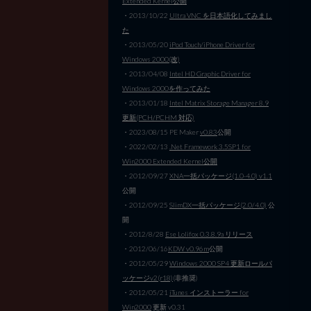
Extended Kernel公開
・2013/10/22
Ultra VNC を日本語化してみまし
た
・2013/05/20
iPod Touch/iPhone Driver for
Windows 2000(改)
・2013/04/08
Intel HD Graphic Driver for
Windows 2000を作ってみた
・2013/01/18
Intel Matrix Storage Manager 8.9
更新(PCH/PCHM 対応)
・2023/08/15 PE Maker
v0.83
公開
・2022/02/13
.Net Framework 3.5SP1 for
Win2000 Extended Kernel公開
・2012/09/27
XNA一括パッケージ(1.0-4.0) v1.1
公開
・2012/09/25
SlimDX一括パッケージ(2.0/4.0)
公
開
・2012/8/28
Ese Lolifox 0.3.8.9a リリース
・2012/06/16
KDW v0.96m
公開
・2012/05/29
Windows 2000 SP4 更新ロールパ
ッケージv2(r18)
(非推奨)
・2012/05/21
iTunes インストーラー for
Win2000
更新 v0.31