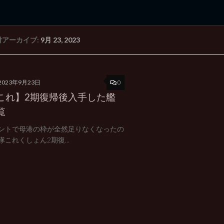
付アーカイブ:
9月 23, 2023
rd Edition
Windows 2000 tunes up blog
0
2023年9月23日
これ】2期復帰後入手した艦
覧
ントで母港の枠が全然足りなくなったの
隊これくしょん2期復...