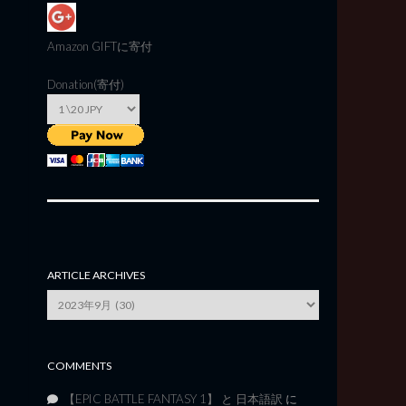
Amazon GIFT
に寄付
Donation(寄付)
ARTICLE ARCHIVES
Article
Archives
COMMENTS
【EPIC BATTLE FANTASY 1】 と 日本語訳
に