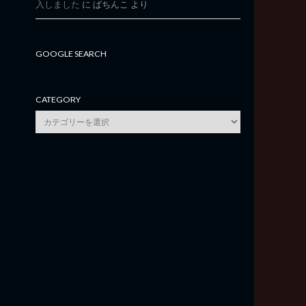
入しました
に
ぱちんこ
より
GOOGLE SEARCH
CATEGORY
category