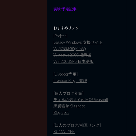
実験/予定記事
おすすめリンク
[Project]
Legacy Windows 支援サイト
W2K実験室(KDW)
Windows2000掲示板
Win2000SP5 日本語版
[Livedoor専用]
Livedoor Blog 管理
[個人ブログ別館]
ティルの気まぐれ日記 SeasonII
黒翼猫 in Slashdot
Blog spot
[知人のブログ/相互リンク]
KUMA TYPE