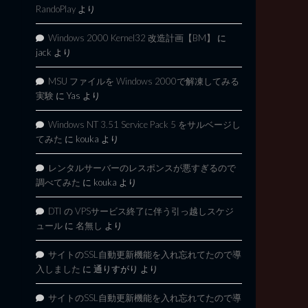
RandoPlay
より
Windows 2000 Kernel32 改造計画【BM】
に
jack
より
MSU ファイルを Windows 2000で解凍してみる
実験
に
Yas
より
Windows NT 3.51 Service Pack 5 をサルベージし
てみた
に
kouka
より
レンタルサーバーのレスポンスが悪すぎるので
調べてみた
に
kouka
より
DTI の VPSサービス終了に伴う引っ越しスケジ
ュール
に
名無し
より
サイトのSSL自動更新機能を入れ忘れてたので導
入しました
に
通りすがり
より
サイトのSSL自動更新機能を入れ忘れてたので導