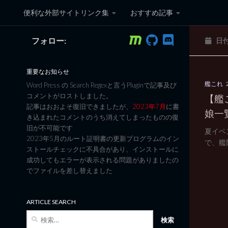
便利な外部サイトリンク集
おすすめ記事
コンテンツへスキップ
フォロー:
日
黒翼猫のコンピュータ日記 3
重要なお知らせ
艦これ
Word Press の Search Regexと言うPluginで記事及び
コメントがロストしました。
【艦
記事はおおよそ復旧できましたが、
2023年7月
に書
娘一
き込まれたコメントのうち消えてしまったものの復
旧が不可能です
夏イベ
2023年5月のルート証明書の更新プログラムのイン
で、艦
ストールチェックに不具合があり、インストールに
成功してもエラーが表示される問題がありましたの
でファイルを差し替えました
ARTICLE SEARCH
検
索: