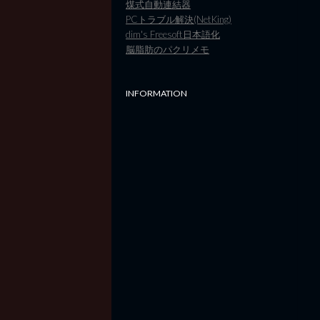
煤式自動連結器
PCトラブル解決(NetKing)
dim's Freesoft日本語化
脳脂肪のパクリメモ
INFORMATION