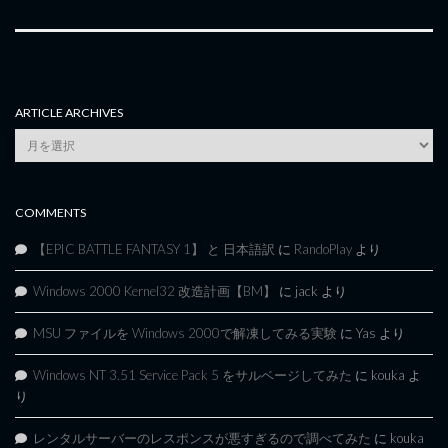
ARTICLE ARCHIVES
Article
Archives
COMMENTS
【EPIC BATTLE FANTASY 1】 と 日本語訳
に
RandoPlay
より
Windows 2000 Kernel32 改造計画【BM】
に
jack
より
MSU ファイルを Windows 2000で解凍してみる実験
に
Yas
より
Windows NT 3.51 Service Pack 5 をサルベージしてみた
に
kouka
よ
り
レンタルサーバーのレスポンスが悪すぎるので調べてみた
に
kouka