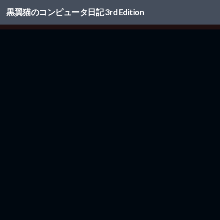
黒翼猫のコンピュータ日記 3rd Edition
コンテンツへスキップ