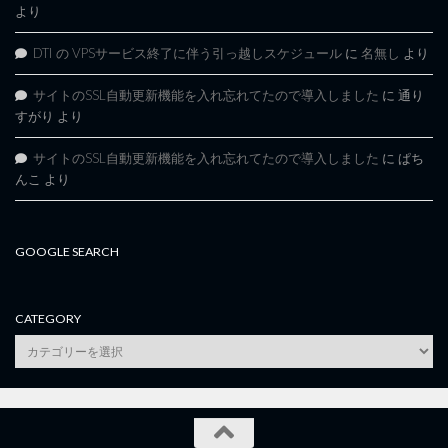
より
DTI の VPSサービス終了に伴う引っ越しスケジュール
に
名無し
より
サイトのSSL自動更新機能を入れ忘れてたので導入しました
に
通り
すがり
より
サイトのSSL自動更新機能を入れ忘れてたので導入しました
に
ぱち
んこ
より
GOOGLE SEARCH
CATEGORY
category