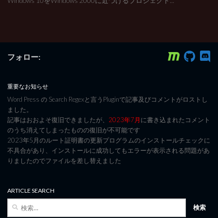
Windows 10をWindows 2000に近づけるプロジェクト...
フォロー:
重要なお知らせ
Word Press の Search Regexと言うPluginで記事及びコメントがロストし
ました。
記事はおおよそ復旧できましたが、
2023年7月
に書き込まれたコメント
のうち消えてしまったものの復旧が不可能です
2023年5月のルート証明書の更新プログラムのインストールチェックに
不具合があり、インストールに成功してもエラーが表示される問題があ
りましたのでファイルを差し替えました
ARTICLE SEARCH
検
索: