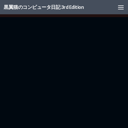
黒翼猫のコンピュータ日記 3rd Edition
コンテンツへスキップ