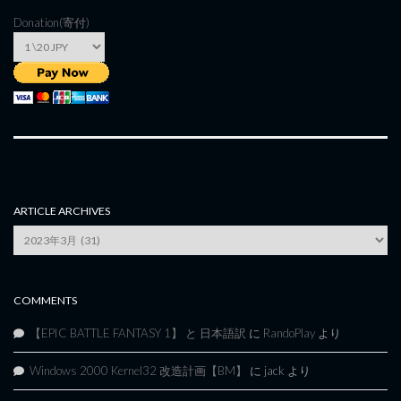
Donation(寄付)
ARTICLE ARCHIVES
Article
Archives
COMMENTS
【EPIC BATTLE FANTASY 1】 と 日本語訳
に
RandoPlay
より
Windows 2000 Kernel32 改造計画【BM】
に
jack
より