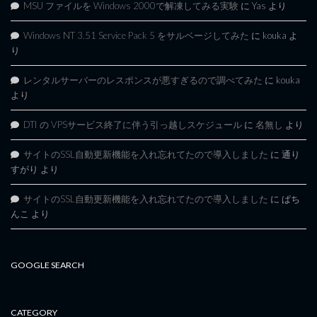
MSU ファイルを Windows 2000で解凍してみる実験
に
Yas
より
Windows NT 3.51 Service Pack 5 をサルベージしてみた
に
kouka
よ
り
レンタルサーバーのレスポンスが悪すぎるので調べてみた
に
kouka
より
DTI の VPSサービス終了に伴う引っ越しスケジュール
に
名無し
より
サイトのSSL自動更新機能を入れ忘れてたので導入しました
に
通り
すがり
より
サイトのSSL自動更新機能を入れ忘れてたので導入しました
に
ぱち
んこ
より
GOOGLE SEARCH
CATEGORY