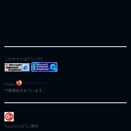
このサイトはIE5.x/IE6
Firefox
で最適化されています。
Amazon GIFT
に寄付