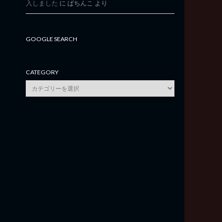
入しました
に
ぱちんこ
より
GOOGLE SEARCH
CATEGORY
category