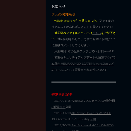
お知らせ
Blogのお知らせ
・
w2k.flxsrv.org を引っ越しました。
ファイルの
リクエストがあれば
コメント
を書いてください
・
対応済みファイルについては
こちら
をご覧下さ
い。
対応依頼を出して、それでも遅いものはここ
に直接コメントしてください
・原則毎日1本の記事アップしています|･ω･)ﾁﾗﾘ
・
私製セキュリティアップデートの解凍プログラ
ム群が HEUR/QVM20.1.0A7B.Malware.Gen など
のウィルスとして誤検出される件について
特別更新記事
・2014/01/15 Windows 2000
カーネル改造計画
/ 拡張コア
公開
・2013/11/10
ATI Radeon Driver for Win2000
13.4 AGPFix+HDMI+mobility 公開
・2013/10/28
.Net Framework 4.0 for Win2000