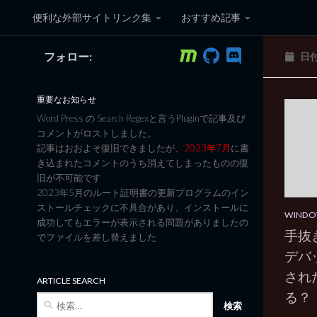
便利な外部サイトリンク集
おすすめ記事
コンテンツへスキップ
フォロー:
日
黒翼猫のコンピュータ日記 3
重要なお知らせ
Word Press の Search Regexと言うPluginで記事及び
コメントがロストしました。
記事はおおよそ復旧できましたが、
2023年7月
に書
き込まれたコメントのうち消えてしまったものの復
旧が不可能です
2023年5月のルート証明書の更新プログラムのイン
ストールチェックに不具合があり、インストールに
WINDO
成功してもエラーが表示される問題がありましたの
手抜きO
でファイルを差し替えました
デバ
され
ARTICLE SEARCH
る？
検
索: