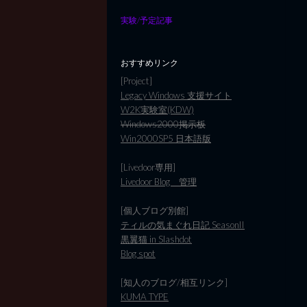
実験/予定記事
おすすめリンク
[Project]
Legacy Windows 支援サイト
W2K実験室(KDW)
Windows2000掲示板
Win2000SP5 日本語版
[Livedoor専用]
Livedoor Blog 管理
[個人ブログ別館]
ティルの気まぐれ日記 SeasonII
黒翼猫 in Slashdot
Blog spot
[知人のブログ/相互リンク]
KUMA TYPE