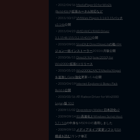
・2012/04/16
MediaPlayer10 for Win2k
(Build4069)拡張カーネル対応など
・2011/10/17
VMWare Playere 3.14/3.15パッチ
v3.14b
公開
・2011/04/23
AMD AHCI/RAID Driver
3.1.1548.155/3.2.1540.53
公開
・2010/09/01
SlimDXとDirectShowLibの複バー
ジョン一括インストーラー
2010/6月版公開
・2010/06/11
DirectX 9.0(June/2010) for
Win2000+拡張Kitリリース
・2010/05/25
Win2000にXACT/XAudio/XInput
を追加しGame強化
更新 v1.4a公開
・2010/04/19
Internet Explorer 6 Bonus Pack
Build 6公開
・2010/03/16 ATI Radeon Driver for Win2000
Legacy版 10.2
・2009/11/02
Dependency Walker 日本語化v2
・2009/09/14
IE6高速化とWindows Script Host
5.7 / 5.8
の中身をMS09-045適用しました
・2009/09/13
メディアタイプ変更ソフト(EISA
構成を読む)
リンク修正