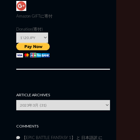
Amazon GIFT
に寄付
Donation(寄付)
ARTICLE ARCHIVES
Article
Archives
COMMENTS
【EPIC BATTLE FANTASY 1】 と 日本語訳
に