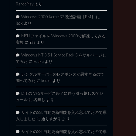
RandoPlay
より
Windows 2000 Kernel32 改造計画【BM】
に
jack
より
MSU ファイルを Windows 2000で解凍してみる
実験
に
Yas
より
Windows NT 3.51 Service Pack 5 をサルベージし
てみた
に
kouka
より
レンタルサーバーのレスポンスが悪すぎるので
調べてみた
に
kouka
より
DTI の VPSサービス終了に伴う引っ越しスケジ
ュール
に
名無し
より
サイトのSSL自動更新機能を入れ忘れてたので導
入しました
に
通りすがり
より
サイトのSSL自動更新機能を入れ忘れてたので導