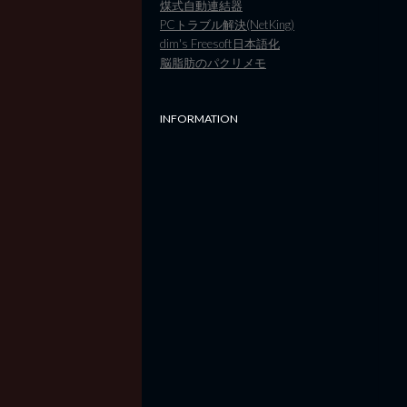
煤式自動連結器
PCトラブル解決(NetKing)
dim's Freesoft日本語化
脳脂肪のパクリメモ
INFORMATION