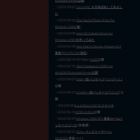
Extended Kernel公開
・2013/10/22
Ultra VNC を日本語化してみまし
た
・2013/05/20
iPod Touch/iPhone Driver for
Windows 2000(改)
・2013/04/08
Intel HD Graphic Driver for
Windows 2000を作ってみた
・2013/01/18
Intel Matrix Storage Manager 8.9
更新(PCH/PCHM 対応)
・2023/08/15 PE Maker
v0.83
公開
・2022/02/13
.Net Framework 3.5SP1 for
Win2000 Extended Kernel公開
・2012/09/27
XNA一括パッケージ(1.0-4.0) v1.1
公開
・2012/09/25
SlimDX一括パッケージ(2.0/4.0)
公
開
・2012/8/28
Ese Lolifox 0.3.8.9a リリース
・2012/06/16
KDW v0.96m
公開
・2012/05/29
Windows 2000 SP4 更新ロールパ
ッケージv2(r18)
(非推奨)
・2012/05/21
iTunes インストーラー for
Win2000
更新 v0.31