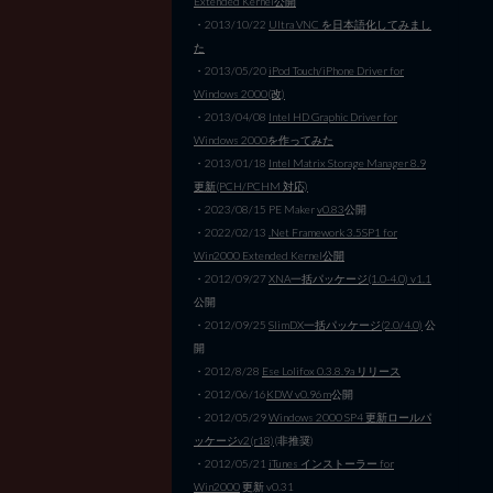
Extended Kernel公開
・2013/10/22
Ultra VNC を日本語化してみまし
た
・2013/05/20
iPod Touch/iPhone Driver for
Windows 2000(改)
・2013/04/08
Intel HD Graphic Driver for
Windows 2000を作ってみた
・2013/01/18
Intel Matrix Storage Manager 8.9
更新(PCH/PCHM 対応)
・2023/08/15 PE Maker
v0.83
公開
・2022/02/13
.Net Framework 3.5SP1 for
Win2000 Extended Kernel公開
・2012/09/27
XNA一括パッケージ(1.0-4.0) v1.1
公開
・2012/09/25
SlimDX一括パッケージ(2.0/4.0)
公
開
・2012/8/28
Ese Lolifox 0.3.8.9a リリース
・2012/06/16
KDW v0.96m
公開
・2012/05/29
Windows 2000 SP4 更新ロールパ
ッケージv2(r18)
(非推奨)
・2012/05/21
iTunes インストーラー for
Win2000
更新 v0.31