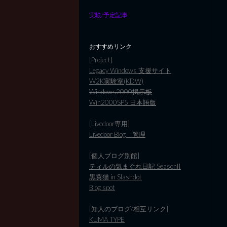
実験/予定記事
おすすめリンク
[Project]
Legacy Windows 支援サイト
W2K実験室(KDW)
Windows2000掲示板
Win2000SP5 日本語版
[Livedoor専用]
Livedoor Blog 管理
[個人ブログ別館]
ティルの気まぐれ日記 SeasonII
黒翼猫 in Slashdot
Blog spot
[知人のブログ/相互リンク]
KUMA TYPE