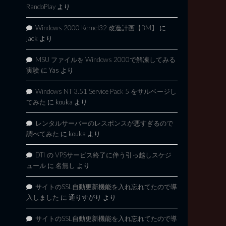
RandoPlay
より
Windows 2000 Kernel32 改造計画【BM】
に
jack
より
MSU ファイルを Windows 2000で解凍してみる
実験
に
Yas
より
Windows NT 3.51 Service Pack 5 をサルベージし
てみた
に
kouka
より
レンタルサーバーのレスポンスが悪すぎるので
調べてみた
に
kouka
より
DTI の VPSサービス終了に伴う引っ越しスケジ
ュール
に
名無し
より
サイトのSSL自動更新機能を入れ忘れてたので導
入しました
に
通りすがり
より
サイトのSSL自動更新機能を入れ忘れてたので導