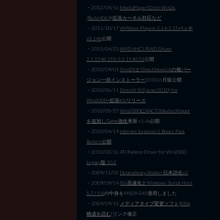
・2012/04/16
MediaPlayer10 for Win2k
(Build4069)拡張カーネル対応など
・2011/10/17
VMWare Playere 3.14/3.15パッチ
v3.14b
公開
・2011/04/23
AMD AHCI/RAID Driver
3.1.1548.155/3.2.1540.53
公開
・2010/09/01
SlimDXとDirectShowLibの複バー
ジョン一括インストーラー
2010/6月版公開
・2010/06/11
DirectX 9.0(June/2010) for
Win2000+拡張Kitリリース
・2010/05/25
Win2000にXACT/XAudio/XInput
を追加しGame強化
更新 v1.4a公開
・2010/04/19
Internet Explorer 6 Bonus Pack
Build 6公開
・2010/03/16 ATI Radeon Driver for Win2000
Legacy版 10.2
・2009/11/02
Dependency Walker 日本語化v2
・2009/09/14
IE6高速化とWindows Script Host
5.7 / 5.8
の中身をMS09-045適用しました
・2009/09/13
メディアタイプ変更ソフト(EISA
構成を読む)
リンク修正