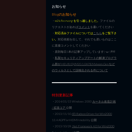
お知らせ
Blogのお知らせ
・
w2k.flxsrv.org を引っ越しました。
ファイルの
リクエストがあれば
コメント
を書いてください
・
対応済みファイルについては
こちら
をご覧下さ
い。
対応依頼を出して、それでも遅いものはここ
に直接コメントしてください
・原則毎日1本の記事アップしています|･ω･)ﾁﾗﾘ
・
私製セキュリティアップデートの解凍プログラ
ム群が HEUR/QVM20.1.0A7B.Malware.Gen など
のウィルスとして誤検出される件について
特別更新記事
・2014/01/15 Windows 2000
カーネル改造計画
/ 拡張コア
公開
・2013/11/10
ATI Radeon Driver for Win2000
13.4 AGPFix+HDMI+mobility 公開
・2013/10/28
.Net Framework 4.0 for Win2000