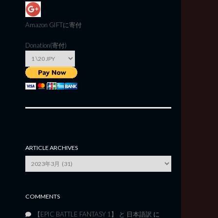
Amazon GIFT
に寄付
Donation(寄付)
ARTICLE ARCHIVES
Article
Archives
COMMENTS
【EPIC BATTLE FANTASY 1】 と 日本語訳
に