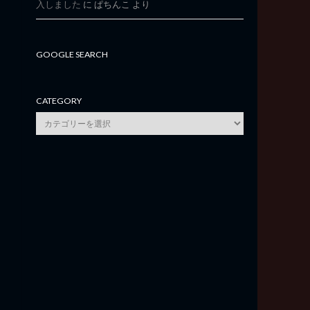
入しました
に
ぱちんこ
より
GOOGLE SEARCH
CATEGORY
category