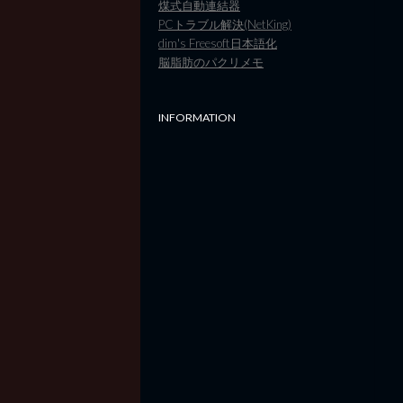
煤式自動連結器
PCトラブル解決(NetKing)
dim's Freesoft日本語化
脳脂肪のパクリメモ
INFORMATION