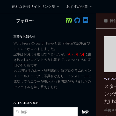
便利な外部サイトリンク集
おすすめ記事
コンテンツへスキップ
フォロー:
日
黒翼猫のコンピュータ日記 3
重要なお知らせ
Word Press の Search Regexと言うPluginで記事及び
コメントがロストしました。
記事はおおよそ復旧できましたが、
2023年7月
に書
き込まれたコメントのうち消えてしまったものの復
旧が不可能です
2023年5月のルート証明書の更新プログラムのイン
ストールチェックに不具合があり、インストールに
WINDO
成功してもエラーが表示される問題がありましたの
スタ
でファイルを差し替えました
ングが
だけ
ARTICLE SEARCH
検
手抜きOS
索:
ア...