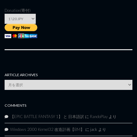
Donation(寄付)
ARTICLE ARCHIVES
Article
Archives
COMMENTS
【EPIC BATTLE FANTASY 1】 と 日本語訳
に
RandoPlay
より
Windows 2000 Kernel32 改造計画【BM】
に
jack
より