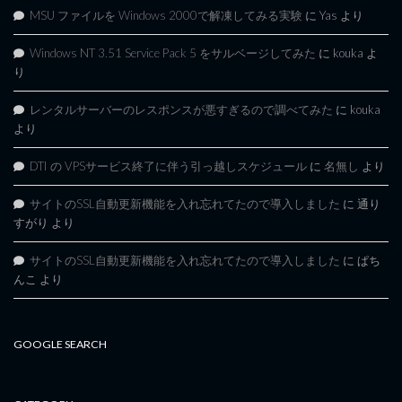
MSU ファイルを Windows 2000で解凍してみる実験
に
Yas
より
Windows NT 3.51 Service Pack 5 をサルベージしてみた
に
kouka
よ
り
レンタルサーバーのレスポンスが悪すぎるので調べてみた
に
kouka
より
DTI の VPSサービス終了に伴う引っ越しスケジュール
に
名無し
より
サイトのSSL自動更新機能を入れ忘れてたので導入しました
に
通り
すがり
より
サイトのSSL自動更新機能を入れ忘れてたので導入しました
に
ぱち
んこ
より
GOOGLE SEARCH