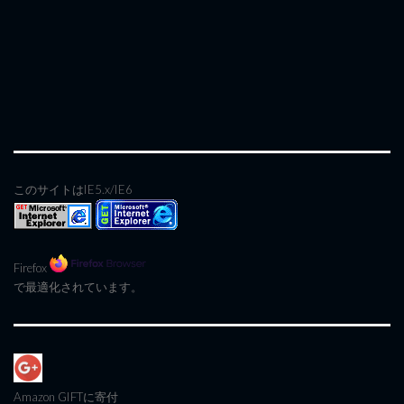
このサイトはIE5.x/IE6
Firefox
で最適化されています。
Amazon GIFT
に寄付