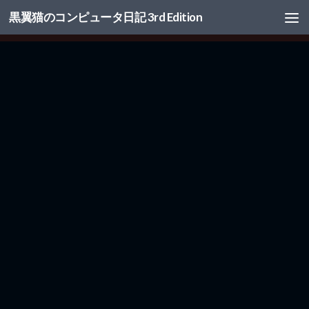
黒翼猫のコンピュータ日記 3rd Edition
コンテンツへスキップ