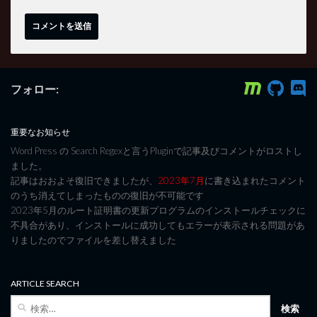
フォロー:
重要なお知らせ
Word Press の Search Regexと言うPluginで記事及びコメントがロストし
ました。
記事はおおよそ復旧できましたが、
2023年7月
に書き込まれたコメント
のうち消えてしまったものの復旧が不可能です
2023年5月のルート証明書の更新プログラムのインストールチェックに
不具合があり、インストールに成功してもエラーが表示される問題があ
りましたのでファイルを差し替えました
ARTICLE SEARCH
検
索: