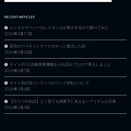
RECENT ARTICLES
レンタルサーバーのレスポンスが悪すぎるので調べてみた
2026年3月17日
自宅のIPv4ネットワークがやっと復活した話
2026年2月28日
サイトのSSL自動更新機能を入れ忘れてたので導入しました
2026年2月7日
サイト内の旧コンテンツのリンク切れについて
2026年2月6日
【カリツの伝説】どう見ても綿菓子に見えないアイテムの正体
2026年1月4日