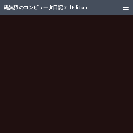
黒翼猫のコンピュータ日記 3rd Edition
コンテンツへスキップ