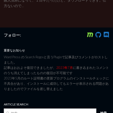
購入済みになって、１日半たったけど、ダウンロードできず。仕
方ないので...
フォロー:
重要なお知らせ
Word Press の Search Regexと言うPluginで記事及びコメントがロストし
ました。
記事はおおよそ復旧できましたが、
2023年7月
に書き込まれたコメント
のうち消えてしまったものの復旧が不可能です
2023年5月のルート証明書の更新プログラムのインストールチェックに
不具合があり、インストールに成功してもエラーが表示される問題があ
りましたのでファイルを差し替えました
ARTICLE SEARCH
検