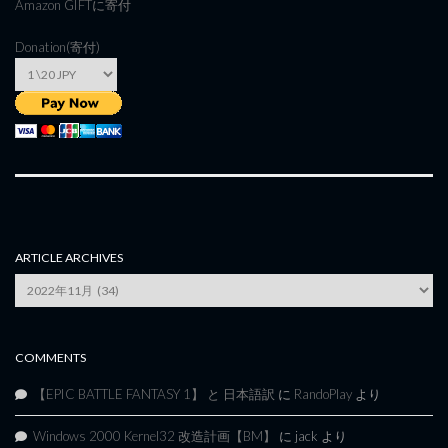
Amazon GIFT
に寄付
Donation(寄付)
ARTICLE ARCHIVES
Article
Archives
COMMENTS
【EPIC BATTLE FANTASY 1】 と 日本語訳
に
RandoPlay
より
Windows 2000 Kernel32 改造計画【BM】
に
jack
より