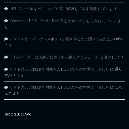
MSU ファイルを Windows 2000で解凍してみる実験
に
Yas
より
Windows NT 3.51 Service Pack 5 をサルベージしてみた
に
kouka
よ
り
レンタルサーバーのレスポンスが悪すぎるので調べてみた
に
kouka
より
DTI の VPSサービス終了に伴う引っ越しスケジュール
に
名無し
より
サイトのSSL自動更新機能を入れ忘れてたので導入しました
に
通り
すがり
より
サイトのSSL自動更新機能を入れ忘れてたので導入しました
に
ぱち
んこ
より
GOOGLE SEARCH