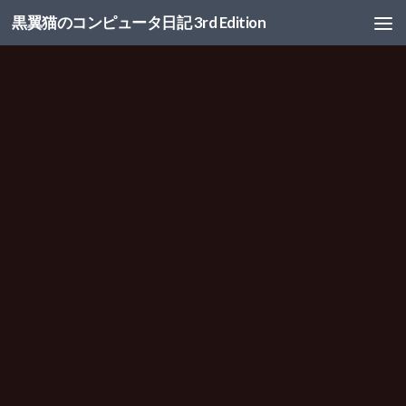
黒翼猫のコンピュータ日記 3rd Edition
コンテンツへスキップ