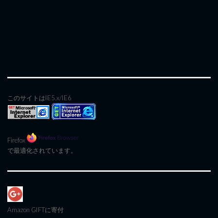
このサイトはIE5.x/IE6
Firefox
で最適化されています。
Amazon GIFT
に寄付