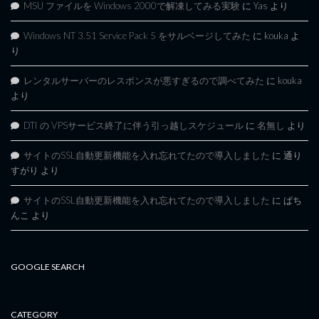
MSU ファイルを Windows 2000で解凍してみる実験
に
Yas
より
Windows NT 3.51 Service Pack 5 をサルベージしてみた
に
kouka
よ
り
レンタルサーバーのレスポンスが悪すぎるので調べてみた
に
kouka
より
DTI の VPSサービス終了に伴う引っ越しスケジュール
に
名無し
より
サイトのSSL自動更新機能を入れ忘れてたので導入しました
に
通り
すがり
より
サイトのSSL自動更新機能を入れ忘れてたので導入しました
に
ぱち
んこ
より
GOOGLE SEARCH
CATEGORY