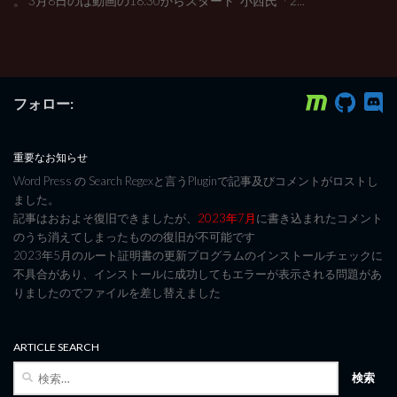
。 3月8日のは動画の18:30からスタート 小西氏「2...
フォロー:
重要なお知らせ
Word Press の Search Regexと言うPluginで記事及びコメントがロストし
ました。
記事はおおよそ復旧できましたが、
2023年7月
に書き込まれたコメント
のうち消えてしまったものの復旧が不可能です
2023年5月のルート証明書の更新プログラムのインストールチェックに
不具合があり、インストールに成功してもエラーが表示される問題があ
りましたのでファイルを差し替えました
ARTICLE SEARCH
検
索: