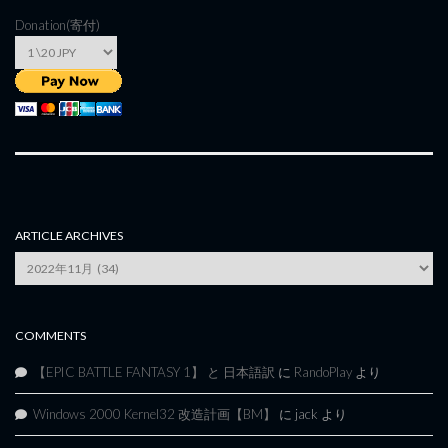
Donation(寄付)
ARTICLE ARCHIVES
Article
Archives
COMMENTS
【EPIC BATTLE FANTASY 1】 と 日本語訳
に
RandoPlay
より
Windows 2000 Kernel32 改造計画【BM】
に
jack
より