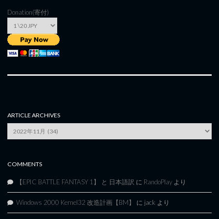
Donation(寄付)
ARTICLE ARCHIVES
Article
Archives
COMMENTS
【EPIC BATTLE FANTASY 1】 と 日本語訳
に
RandoPlay
より
Windows 2000 Kernel32 改造計画【BM】
に
jack
より