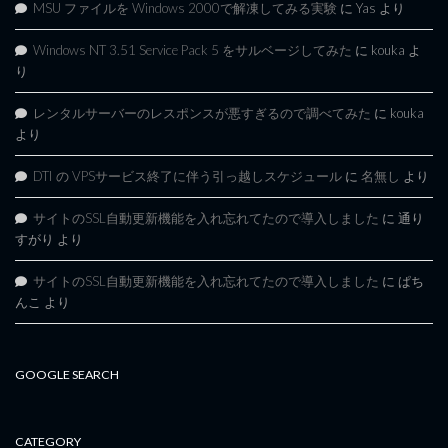
MSU ファイルを Windows 2000で解凍してみる実験
に
Yas
より
Windows NT 3.51 Service Pack 5 をサルベージしてみた
に
kouka
よ
り
レンタルサーバーのレスポンスが悪すぎるので調べてみた
に
kouka
より
DTI の VPSサービス終了に伴う引っ越しスケジュール
に
名無し
より
サイトのSSL自動更新機能を入れ忘れてたので導入しました
に
通り
すがり
より
サイトのSSL自動更新機能を入れ忘れてたので導入しました
に
ぱち
んこ
より
GOOGLE SEARCH
CATEGORY