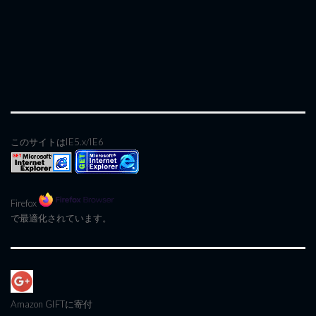
このサイトはIE5.x/IE6
Firefox
で最適化されています。
Amazon GIFT
に寄付