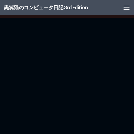
黒翼猫のコンピュータ日記 3rd Edition
コンテンツへスキップ