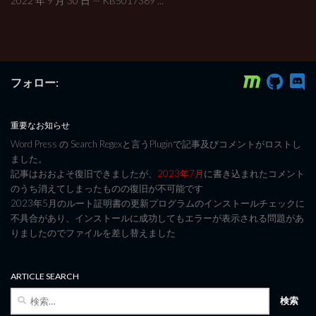
2022 年 9 月 30 日 — KB5017389 ...
フォロー:
重要なお知らせ
Word Press の Search Regexと言うPluginで記事及びコメントがロストし
ました。
記事はおおよそ復旧できましたが、
2023年7月
に書き込まれたコメント
のうち消えてしまったものの復旧が不可能です
2023年5月のルート証明書の更新プログラムのインストールチェックに
不具合があり、インストールに成功してもエラーが表示される問題があ
りましたのでファイルを差し替えました
ARTICLE SEARCH
検
索: