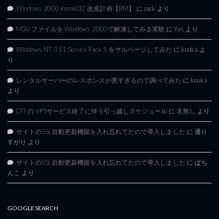
Windows 2000 Kernel32 改造計画【BM】
に
jack
より
MSU ファイルを Windows 2000で解凍してみる実験
に
Yas
より
Windows NT 3.51 Service Pack 5 をサルベージしてみた
に
kouka
よ
り
レンタルサーバーのレスポンスが悪すぎるので調べてみた
に
kouka
より
DTI の VPSサービス終了に伴う引っ越しスケジュール
に
名無し
より
サイトのSSL自動更新機能を入れ忘れてたので導入しました
に
通り
すがり
より
サイトのSSL自動更新機能を入れ忘れてたので導入しました
に
ぱち
んこ
より
GOOGLE SEARCH