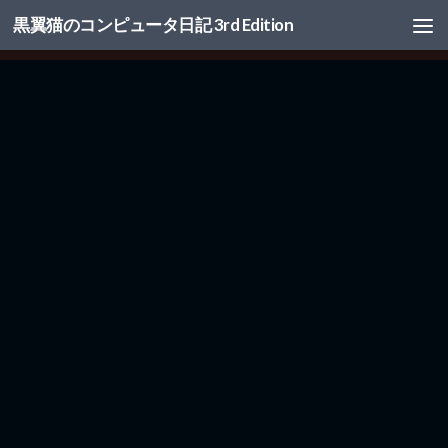
黒翼猫のコンピュータ日記 3rd Edition
コンテンツへスキップ