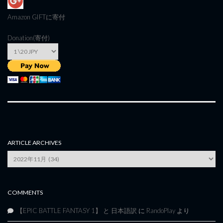
Amazon GIFT
に寄付
Donation(寄付)
ARTICLE ARCHIVES
Article
Archives
COMMENTS
【EPIC BATTLE FANTASY 1】 と 日本語訳
に
RandoPlay
より