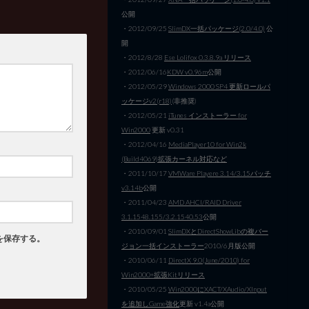
公開
・2012/09/25
SlimDX一括パッケージ(2.0/4.0)
公
開
・2012/8/28
Ese Lolifox 0.3.8.9a リリース
・2012/06/16
KDW v0.96m
公開
・2012/05/29
Windows 2000 SP4 更新ロールパ
ッケージv2(r18)
(非推奨)
・2012/05/21
iTunes インストーラー for
Win2000
更新 v0.31
・2012/04/16
MediaPlayer10 for Win2k
(Build4069)拡張カーネル対応など
・2011/10/17
VMWare Playere 3.14/3.15パッチ
v3.14b
公開
・2011/04/23
AMD AHCI/RAID Driver
3.1.1548.155/3.2.1540.53
公開
・2010/09/01
SlimDXとDirectShowLibの複バー
を保存する。
ジョン一括インストーラー
2010/6月版公開
・2010/06/11
DirectX 9.0(June/2010) for
Win2000+拡張Kitリリース
・2010/05/25
Win2000にXACT/XAudio/XInput
を追加しGame強化
更新 v1.4a公開