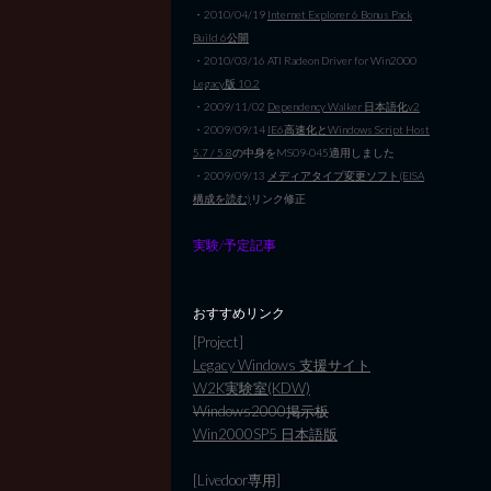
・2010/04/19
Internet Explorer 6 Bonus Pack
Build 6公開
・2010/03/16 ATI Radeon Driver for Win2000
Legacy版 10.2
・2009/11/02
Dependency Walker 日本語化v2
・2009/09/14
IE6高速化とWindows Script Host
5.7 / 5.8
の中身をMS09-045適用しました
・2009/09/13
メディアタイプ変更ソフト(EISA
構成を読む)
リンク修正
実験/予定記事
おすすめリンク
[Project]
Legacy Windows 支援サイト
W2K実験室(KDW)
Windows2000掲示板
Win2000SP5 日本語版
[Livedoor専用]