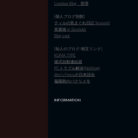
Livedoor Blog 管理
[個人ブログ別館]
ティルの気まぐれ日記 SeasonII
黒翼猫 in Slashdot
Blog spot
[知人のブログ/相互リンク]
KUMA TYPE
煤式自動連結器
PCトラブル解決(NetKing)
dim's Freesoft日本語化
脳脂肪のパクリメモ
INFORMATION