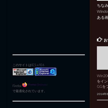
ちなみに
Win
ある
お
このサイトはIE5.x/IE6
Win20
をイン
Firefox
GGを
で最適化されています。
2014年