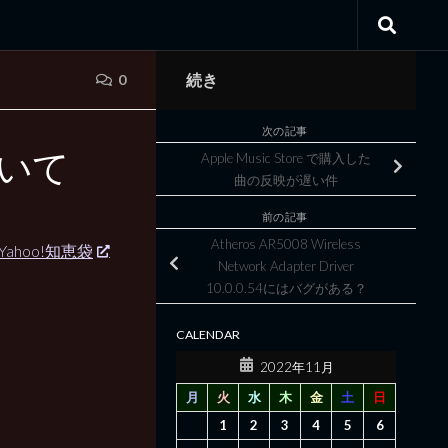
続き
0
次の記事
ついて
Apple Music Store で購入した
曲の反映が遅い件
前の記事
Atheros AR5008 Wireless
hoo!知恵袋
Network Adapter Driver
10.0.0.54にはバグがある？
CALENDAR
2022年11月
月
火
水
木
金
土
日
1
2
3
4
5
6