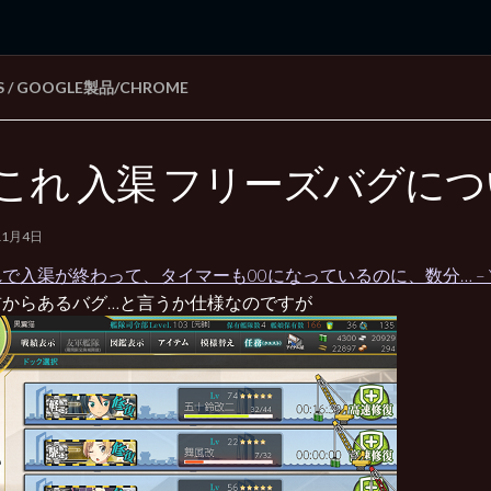
S
/
GOOGLE製品/CHROME
rd Edition
Windows 2000 tunes up blog
これ 入渠 フリーズバグに
11月4日
で入渠が終わって、タイマーも00になっているのに、数分… – Ya
前からあるバグ…と言うか仕様なのですが