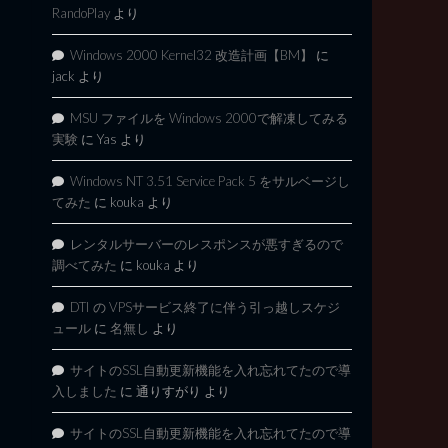
RandoPlay
より
Windows 2000 Kernel32 改造計画【BM】
に
jack
より
MSU ファイルを Windows 2000で解凍してみる
実験
に
Yas
より
Windows NT 3.51 Service Pack 5 をサルベージし
てみた
に
kouka
より
レンタルサーバーのレスポンスが悪すぎるので
調べてみた
に
kouka
より
DTI の VPSサービス終了に伴う引っ越しスケジ
ュール
に
名無し
より
サイトのSSL自動更新機能を入れ忘れてたので導
入しました
に
通りすがり
より
サイトのSSL自動更新機能を入れ忘れてたので導