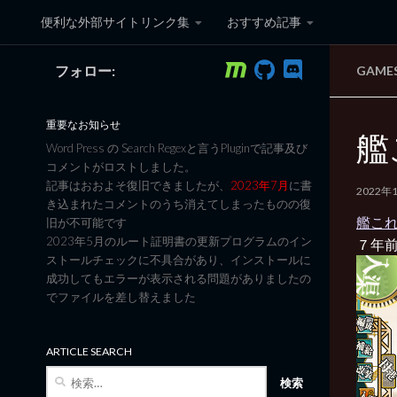
便利な外部サイトリンク集
おすすめ記事
コンテンツへスキップ
フォロー:
GAME
黒翼猫のコンピュータ日記 3
重要なお知らせ
艦
Word Press の Search Regexと言うPluginで記事及び
コメントがロストしました。
記事はおおよそ復旧できましたが、
2023年7月
に書
2022年
き込まれたコメントのうち消えてしまったものの復
艦これ
旧が不可能です
2023年5月のルート証明書の更新プログラムのイン
７年
ストールチェックに不具合があり、インストールに
成功してもエラーが表示される問題がありましたの
でファイルを差し替えました
ARTICLE SEARCH
検
索: