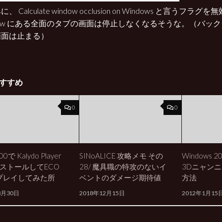
、 Calculate window occlusion on Windows と言うフ
dow にある全面のタブの画面は停止しなくなるそうな。（バッ
画面は止まる）
すすめ
0
0
00で Kalydo Player
SINoALICE 攻略メモ その
Windows 
ストールしてECO
28/ 魔具職の特攻のないイ
3Dニャン
プレイしてみた所
ベントのダメージ期待値
方法
8月30日
2018年12月15日
2012年1月15