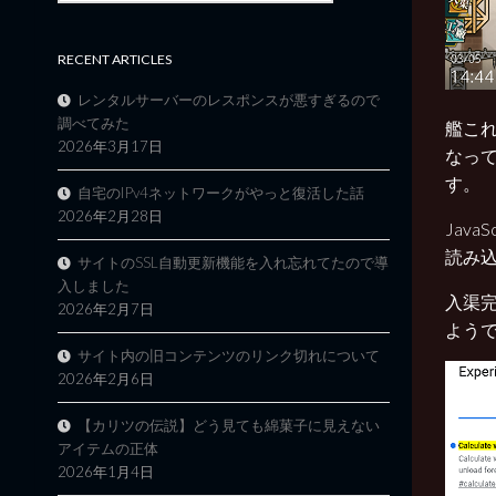
RECENT ARTICLES
レンタルサーバーのレスポンスが悪すぎるので
調べてみた
艦これ
2026年3月17日
なっ
す。
自宅のIPv4ネットワークがやっと復活した話
2026年2月28日
Jav
読み込
サイトのSSL自動更新機能を入れ忘れてたので導
入しました
入渠
2026年2月7日
よう
サイト内の旧コンテンツのリンク切れについて
2026年2月6日
【カリツの伝説】どう見ても綿菓子に見えない
アイテムの正体
2026年1月4日