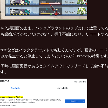
を入渠画面のまま、バックグラウンドのタブにして放置してると、0
ても艦娘がどかないだけでなく、操作不能になり、リロードす
aScript などはバックグラウンドでも動くんですが、画像のロ
みが発生すると停止してしまうというのが Chromeの特徴です
完了時に画面更新があるとタイムアウトでフリーズして操作不
です。