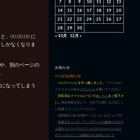
7
8
9
10
11
12
13
14
15
16
17
18
19
20
21
22
23
24
25
26
27
28
29
30
« 10月
12月 »
0:00:00 に
るしかなくなりま
ードや、別のページの
お知らせ
。
Blogのお知らせ
・
w2k.flxsrv.org を引っ越しました。
ファイルの
能になってしまう
リクエストがあれば
コメント
を書いてください
・
対応済みファイルについては
こちら
をご覧下さ
い。
対応依頼を出して、それでも遅いものはここ
に直接コメントしてください
・原則毎日1本の記事アップしています|･ω･)ﾁﾗﾘ
・
私製セキュリティアップデートの解凍プログラ
ム群が HEUR/QVM20.1.0A7B.Malware.Gen など
のウィルスとして誤検出される件について