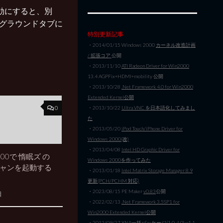
ラグを無効にすると、別
クグラウンドタブに
特別更新記事
・2014/01/15 Windows 2000
カーネル改造計画
/ 拡張コア
公開
・2013/11/10
ATI Radeon Driver for Win2000
13.4 AGPFix+HDMI+mobility 公開
・2013/10/28
.Net Framework 4.0 for Win2000
Extended Kernel公開
0
・2013/10/22
Ultra VNC を日本語化してみまし
た
・2013/05/20
iPod Touch/iPhone Driver for
Windows 2000(改)
・2013/04/08
Intel HD Graphic Driver for
2000で 惰眠ズ の
Windows 2000を作ってみた
ニャンを起動する
・2013/01/18
Intel Matrix Storage Manager 8.9
更新(PCH/PCHM 対応)
・2023/08/15 PE Maker
v0.83
公開
日
・2022/02/13
.Net Framework 3.5SP1 for
Win2000 Extended Kernel公開
・2012/09/27
XNA一括パッケージ(1.0-4.0) v1.1