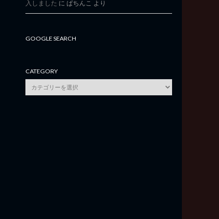
入しました
に
ぱちんこ
より
GOOGLE SEARCH
CATEGORY
category