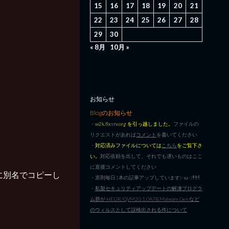
15
16
17
18
19
20
21
22
23
24
25
26
27
28
29
30
« 8月
10月 »
お知らせ
Blogのお知らせ
・
w2k.flxsrv.org を引っ越しました。
ファイルの
リクエストがあれば
コメント
を書いてください
・
対応済みファイルについては
こちら
をご覧下さ
い。
対応依頼を出して、それでも遅いものはここ
に直接コメントしてください
ォルダ内に別名でコピーし
・原則毎日1本の記事アップしています|･ω･)ﾁﾗﾘ
・
私製セキュリティアップデートの解凍プログラ
ム群が HEUR/QVM20.1.0A7B.Malware.Gen など
のウィルスとして誤検出される件について