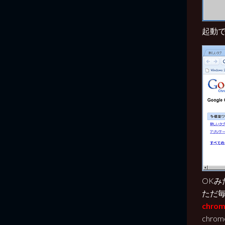
起動
OKみ
ただ
chr
chr