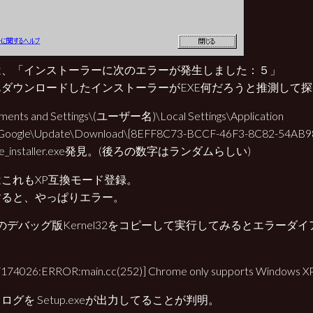
は、「インストーラーに次のエラーが発生しました：５」
んダウンロードしたインストーラーがEXE何だろうと推測して
ments and Settings\(ユーザー名)\Local Settings\Application
Google\Update\Download\{8EFF8C73-BCCF-46F3-8C82-54A
me_installer.exe発見。(後ろの数字はランダムらしい)
これもXP互換モード登録。
すると、やっぱりエラー。
のデバッグ版Kernel32をコピーして実行してみるとエラーダ
174026:ERROR:main.cc(252)] Chrome only supports Windows XP 
ログを Setup.exeが出力してることが判明。