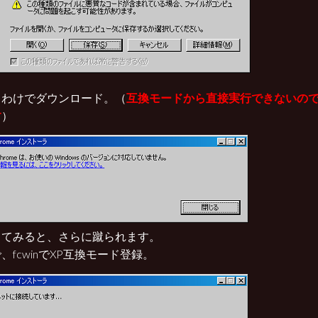
うわけでダウンロード。（
互換モードから直接実行できないの
す
）
してみると、さらに蹴られます。
、fcwinでXP互換モード登録。