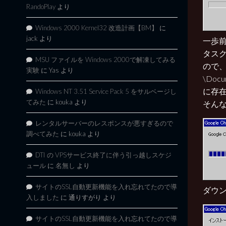
RandoPlay
より
Windows 2000 Kernel32 改造計画【BM】
に
jack
より
一歩
タスク
MSU ファイルを Windows 2000で解凍してみる
ので、S
実験
に
Yas
より
\Docu
に存
Windows NT 3.51 Service Pack 5 をサルベージし
てみた
に
kouka
より
そん
レンタルサーバーのレスポンスが悪すぎるので
調べてみた
に
kouka
より
DTI の VPSサービス終了に伴う引っ越しスケジ
ュール
に
名無し
より
サイトのSSL自動更新機能を入れ忘れてたので導
ダウ
入しました
に
通りすがり
より
サイトのSSL自動更新機能を入れ忘れてたので導