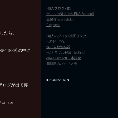
[個人ブログ別館]
ティルの気まぐれ日記 SeasonII
黒翼猫 in Slashdot
Blog spot
探したら、
[知人のブログ/相互リンク]
KUMA TYPE
煤式自動連結器
B98844839} の中に
PCトラブル解決(NetKing)
dim's Freesoft日本語化
脳脂肪のパクリメモ
INFORMATION
イアログが出て停
or later