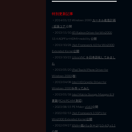
特別更新記事
・2014/01/15 Windows 2000
カーネル改造計画
/ 拡張コア
公開
・2013/11/10
ATI Radeon Driver for Win2000
13.4 AGPFix+HDMI+mobility 公開
・2013/10/28
.Net Framework 4.0 for Win2000
Extended Kernel公開
・2013/10/22
Ultra VNC を日本語化してみまし
た
・2013/05/20
iPod Touch/iPhone Driver for
Windows 2000(改)
・2013/04/08
Intel HD Graphic Driver for
Windows 2000を作ってみた
・2013/01/18
Intel Matrix Storage Manager 8.9
更新(PCH/PCHM 対応)
・2023/08/15 PE Maker
v0.83
公開
・2022/02/13
.Net Framework 3.5SP1 for
Win2000 Extended Kernel公開
・2012/09/27
XNA一括パッケージ(1.0-4.0) v1.1
公開