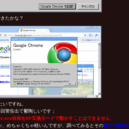
できたかな？
たいですね。
毎回警告出て鬱陶しいです；
ome.exe自体をXP互換モードで動かすことはできません
ome、めちゃくちゃ軽いんですが、調べてみるとその
速さの秘密