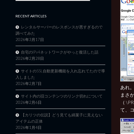
RECENT ARTICLES
レンタルサーバーのレスポンスが悪すぎるので
調べてみた
2026年3月17日
自宅のIPv4ネットワークがやっと復活した話
2026年2月28日
サイトのSSL自動更新機能を入れ忘れてたので導
入しました
2026年2月7日
あれ
まさか
サイト内の旧コンテンツのリンク切れについて
（ \P
2026年2月6日
て、コ
【カリツの伝説】どう見ても綿菓子に見えない
アイテムの正体
2026年1月4日