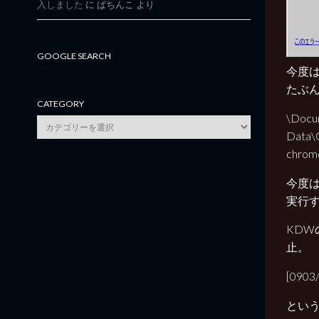
入しました
に
ぱちんこ
より
GOOGLE SEARCH
今度
たぶ
CATEGORY
\Docu
category
Data\
chro
今度は
実行
KDW
止。
[0903/
という