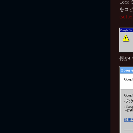
Loca
をコピ
(se
何か