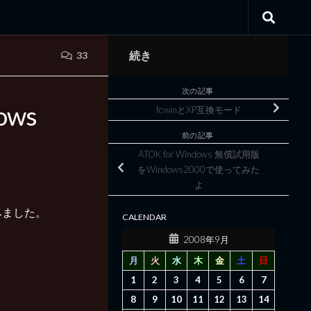
続き
33
次の記事
ows
fcwinとXP互換モード
前の記事
ATOK for Windows 無償試用版
をWindows2000で使ってみた
よ
みました。
CALENDAR
2008年9月
月
火
水
木
金
土
日
1
2
3
4
5
6
7
8
9
10
11
12
13
14