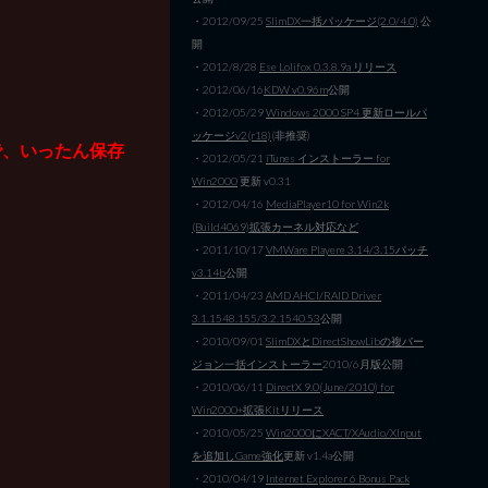
・2012/09/25
SlimDX一括パッケージ(2.0/4.0)
公
開
・2012/8/28
Ese Lolifox 0.3.8.9a リリース
・2012/06/16
KDW v0.96m
公開
・2012/05/29
Windows 2000 SP4 更新ロールパ
ッケージv2(r18)
(非推奨)
で、いったん保存
・2012/05/21
iTunes インストーラー for
Win2000
更新 v0.31
・2012/04/16
MediaPlayer10 for Win2k
(Build4069)拡張カーネル対応など
・2011/10/17
VMWare Playere 3.14/3.15パッチ
v3.14b
公開
・2011/04/23
AMD AHCI/RAID Driver
3.1.1548.155/3.2.1540.53
公開
・2010/09/01
SlimDXとDirectShowLibの複バー
ジョン一括インストーラー
2010/6月版公開
・2010/06/11
DirectX 9.0(June/2010) for
Win2000+拡張Kitリリース
・2010/05/25
Win2000にXACT/XAudio/XInput
を追加しGame強化
更新 v1.4a公開
・2010/04/19
Internet Explorer 6 Bonus Pack