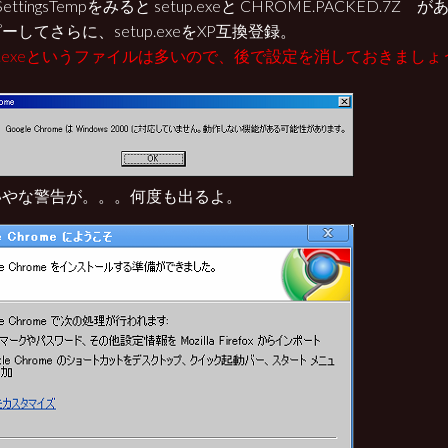
l SettingsTempをみると setup.exeと CHROME.PACKED.
ーしてさらに、setup.exeをXP互換登録。
tup.exeというファイルは多いので、後で設定を消しておきましょ
いやな警告が。。。何度も出るよ。