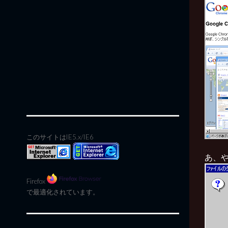
このサイトはIE5.x/IE6
あ、
Firefox
で最適化されています。