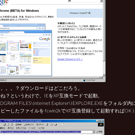
。。。。？ダウンロードはどこだろう。
ね？というわけで、IEをXP互換モードで起動。
ROGRAM FILES\Internet Explorer\IEXPLORE.EXEをフ
ピーしたファイルを fcwin2kでXP互換登録して起動すればOK )