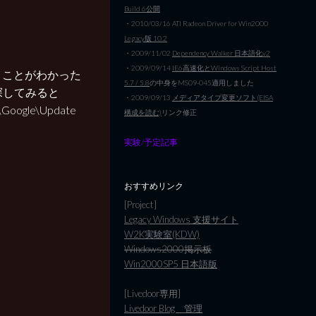
Build 6公開
・2010/03/16 ATI Radeon Driver for Win2000
Legacy版 10.2
・2009/11/02
Dependency Walker 日本語化v2
・2009/09/14
IE6高速化とWindows Script Host
いうことがわかった
5.7 / 5.8
の中身をMS09-045適用しました
)で探してみると
・2009/09/13
メディアタイプ変更ソフト(EISA
\Google\Update
構成を読む)
リンク修正
実験/予定記事
おすすめリンク
[Project]
Legacy Windows 支援サイト
W2K実験室(KDW)
Windows2000掲示板
Win2000SP5 日本語版
[Livedoor専用]
Livedoor Blog 管理