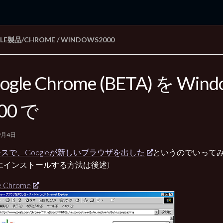
LE製品/CHROME
/
WINDOWS2000
rd Edition
Windows 2000 tunes up blog
ogle Chrome (BETA) を Wind
00 で
9月4日
スで、Googleが新しいブラウザを出した
というのでいって
にインストールする方法は後述)
e Chrome