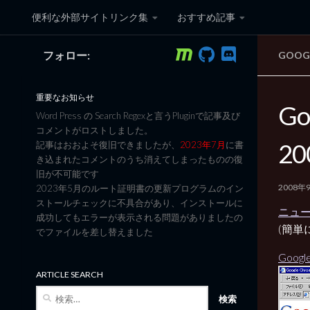
便利な外部サイトリンク集
おすすめ記事
コンテンツへスキップ
フォロー:
GOOG
黒翼猫のコンピュータ日記 3
重要なお知らせ
Go
Word Press の Search Regexと言うPluginで記事及び
コメントがロストしました。
20
記事はおおよそ復旧できましたが、
2023年7月
に書
き込まれたコメントのうち消えてしまったものの復
旧が不可能です
2008年
2023年5月のルート証明書の更新プログラムのイン
ストールチェックに不具合があり、インストールに
ニュー
成功してもエラーが表示される問題がありましたの
(簡単
でファイルを差し替えました
Googl
ARTICLE SEARCH
検
索: