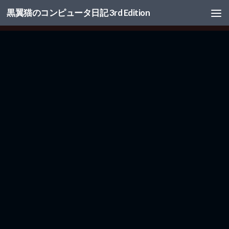
黒翼猫のコンピュータ日記 3rd Edition
コンテンツへスキップ