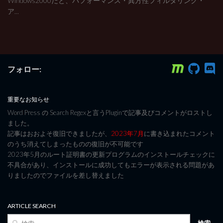
Windows2000だと、パフォーマンス・異方性フィルタリング・
ア...
フォロー:
重要なお知らせ
Word Press の Search Regexと言うPluginで記事及びコメントがロストし
ました。
記事はおおよそ復旧できましたが、
2023年7月
に書き込まれたコメント
のうち消えてしまったものの復旧が不可能です
2023年5月のルート証明書の更新プログラムのインストールチェックに
不具合があり、インストールに成功してもエラーが表示される問題があ
りましたのでファイルを差し替えました
ARTICLE SEARCH
検