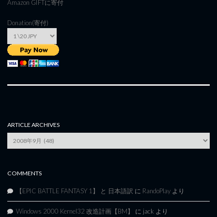
Amazon GIFT
に寄付
Donation(寄付)
ARTICLE ARCHIVES
Article
Archives
COMMENTS
【EPIC BATTLE FANTASY 1】 と 日本語訳
に
RandoPlay
より
Windows 2000 Kernel32 改造計画【BM】
に
jack
より