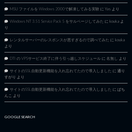
MSU ファイルを Windows 2000で解凍してみる実験
に
Yas
より
Windows NT 3.51 Service Pack 5 をサルベージしてみた
に
kouka
よ
り
レンタルサーバーのレスポンスが悪すぎるので調べてみた
に
kouka
より
DTI の VPSサービス終了に伴う引っ越しスケジュール
に
名無し
より
サイトのSSL自動更新機能を入れ忘れてたので導入しました
に
通り
すがり
より
サイトのSSL自動更新機能を入れ忘れてたので導入しました
に
ぱち
んこ
より
GOOGLE SEARCH