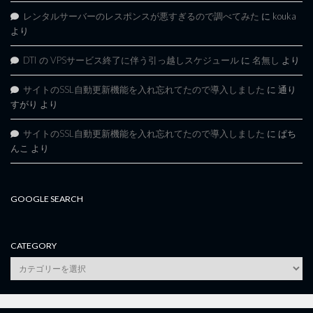
レンタルサーバーのレスポンスが悪すぎるので調べてみた
に
kouka
より
DTI の VPSサービス終了に伴う引っ越しスケジュール
に
名無し
より
サイトのSSL自動更新機能を入れ忘れてたので導入しました
に
通り
すがり
より
サイトのSSL自動更新機能を入れ忘れてたので導入しました
に
ぱち
んこ
より
GOOGLE SEARCH
CATEGORY
category