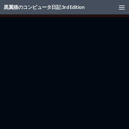
黒翼猫のコンピュータ日記 3rd Edition
コンテンツへスキップ