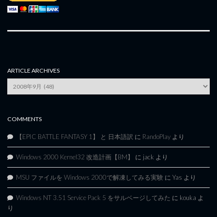
ARTICLE ARCHIVES
Article
Archives
COMMENTS
【EPIC BATTLE FANTASY 1】 と 日本語訳
に
RandoPlay
より
Windows 2000 Kernel32 改造計画【BM】
に
jack
より
MSU ファイルを Windows 2000で解凍してみる実験
に
Yas
より
Windows NT 3.51 Service Pack 5 をサルベージしてみた
に
kouka
よ
り