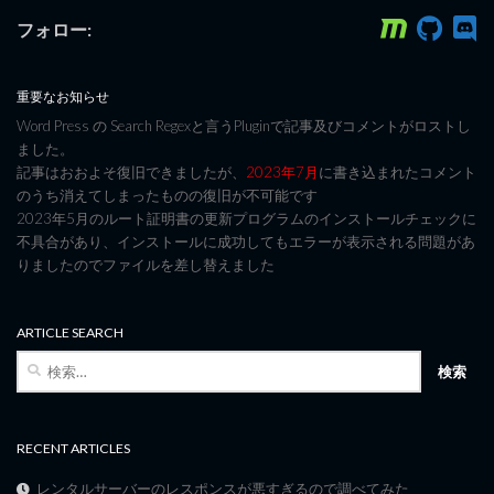
フォロー:
重要なお知らせ
Word Press の Search Regexと言うPluginで記事及びコメントがロストし
ました。
記事はおおよそ復旧できましたが、
2023年7月
に書き込まれたコメント
のうち消えてしまったものの復旧が不可能です
2023年5月のルート証明書の更新プログラムのインストールチェックに
不具合があり、インストールに成功してもエラーが表示される問題があ
りましたのでファイルを差し替えました
ARTICLE SEARCH
検
索:
RECENT ARTICLES
レンタルサーバーのレスポンスが悪すぎるので調べてみた