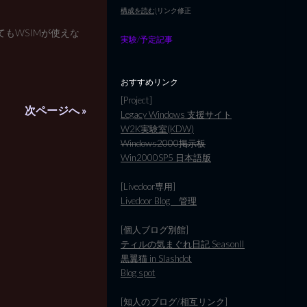
構成を読む)
リンク修正
れてもWSIMが使えな
実験/予定記事
おすすめリンク
[Project]
次ページへ »
Legacy Windows 支援サイト
W2K実験室(KDW)
Windows2000掲示板
Win2000SP5 日本語版
[Livedoor専用]
Livedoor Blog 管理
[個人ブログ別館]
ティルの気まぐれ日記 SeasonII
黒翼猫 in Slashdot
Blog spot
[知人のブログ/相互リンク]