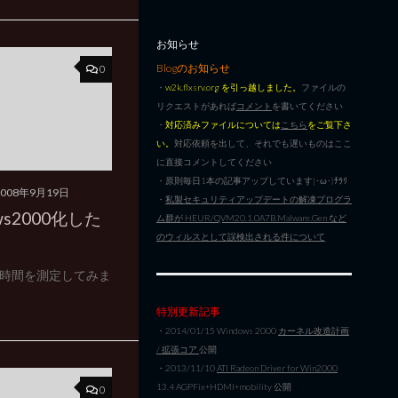
お知らせ
Blogのお知らせ
0
・
w2k.flxsrv.org を引っ越しました。
ファイルの
リクエストがあれば
コメント
を書いてください
・
対応済みファイルについては
こちら
をご覧下さ
い。
対応依頼を出して、それでも遅いものはここ
に直接コメントしてください
・原則毎日1本の記事アップしています|･ω･)ﾁﾗﾘ
2008年9月19日
・
私製セキュリティアップデートの解凍プログラ
ows2000化した
ム群が HEUR/QVM20.1.0A7B.Malware.Gen など
のウィルスとして誤検出される件について
時間を測定してみま
特別更新記事
・2014/01/15 Windows 2000
カーネル改造計画
/ 拡張コア
公開
・2013/11/10
ATI Radeon Driver for Win2000
13.4 AGPFix+HDMI+mobility 公開
0