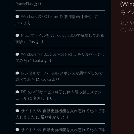
(Wi
RandoPlay
より
ライ
Windows 2000 Kernel32 改造計画【BM】
に
という
jack
より
に、Win
MSU ファイルを Windows 2000で解凍してみる
実験
に
Yas
より
Windows NT 3.51 Service Pack 5 をサルベージし
てみた
に
kouka
より
レンタルサーバーのレスポンスが悪すぎるので
調べてみた
に
kouka
より
DTI の VPSサービス終了に伴う引っ越しスケジ
ュール
に
名無し
より
サイトのSSL自動更新機能を入れ忘れてたので導
入しました
に
通りすがり
より
サイトのSSL自動更新機能を入れ忘れてたので導