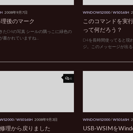
SH
2008年9月7日
WINDOWS2000
/
WS016SH
 修理後のマーク
このコマンドを実
って何だろう？
きたD4の写真 シールの隅っこに緑色の
が書かれていますね...
D4を長時間使ってると現
ジ。このメッセージが出ると、
6
WS2000
/
WS016SH
2008年9月3日
WINDOWS2000
/
WS016SH
が修理から戻りました
USB-WSIMをWind