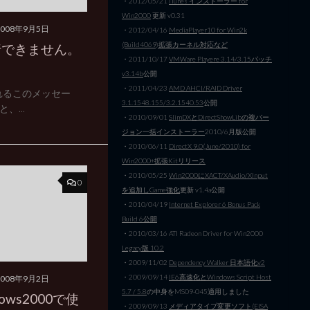
・2012/05/21
iTunes インストーラー for
Win2000
更新 v0.31
2008年9月5日
・2012/04/16
MediaPlayer10 for Win2k
(Build4069)拡張カーネル対応など
行できません。
・2011/10/17
VMWare Playere 3.14/3.15パッチ
v3.14b
公開
・2011/04/23
AMD AHCI/RAID Driver
れるこのメッセー
3.1.1548.155/3.2.1540.53
公開
...
・2010/09/01
SlimDXとDirectShowLibの複バー
ジョン一括インストーラー
2010/6月版公開
・2010/06/11
DirectX 9.0(June/2010) for
Win2000+拡張Kitリリース
・2010/05/25
Win2000にXACT/XAudio/XInput
0
を追加しGame強化
更新 v1.4a公開
・2010/04/19
Internet Explorer 6 Bonus Pack
Build 6公開
・2010/03/16 ATI Radeon Driver for Win2000
Legacy版 10.2
・2009/11/02
Dependency Walker 日本語化v2
・2009/09/14
IE6高速化とWindows Script Host
2008年9月2日
5.7 / 5.8
の中身をMS09-045適用しました
ows2000で使
・2009/09/13
メディアタイプ変更ソフト(EISA