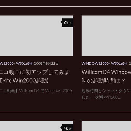
0
WS2000
/
WS016SH
2008年9月22日
WINDOWS2000
/
WS016SH
ニコ動画に初アップしてみま
WillcomD4 Wind
D4でWin2000起動)
時の起動時間は？
動画】Willcom D4 で Windows 2000
起動時間とシャットダウン
した。 状態 Win200...
6