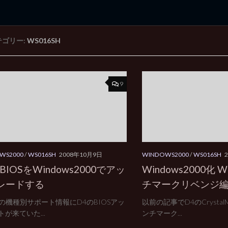
テゴリー:
WS016SH
rd Edition
Windows 2000 tunes up blog
9
WS2000
/
WS016SH
2008年10月9日
WINDOWS2000
/
WS016SH
BIOSをWindows2000でアッ
Windows2000化 Wi
レードする
チマークリベンジ
RPの機種別サポート情報にD4のBIOSアッ
以前の記事でD4のCrystalM
が来ていた...
ンチマーク...