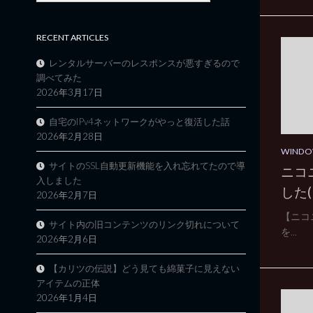
RECENT ARTICLES
レンタルサーバーのレスポンスが悪すぎるので
調べてみた
2026年3月17日
自宅のIPv4ネットワークがやっと復活した話
2026年2月28日
WINDO
サイトのSSL自動更新機能を入れ忘れてたので導
ニコ
入しました
した(
2026年2月7日
【ニコニコ
サイト内の旧コンテンツのリンク切れについて
を...
2026年2月6日
【カリツの伝説】どう見ても綿菓子に見えない
アイテムの正体
2026年1月4日