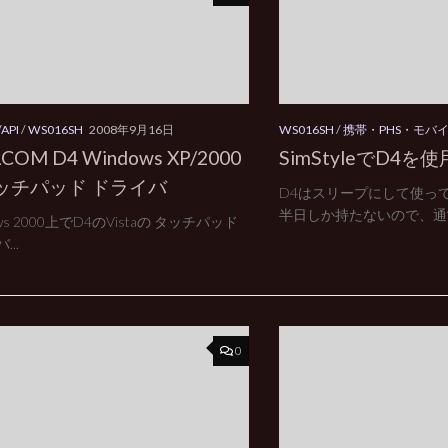
API
/
WS016SH
2008年9月16日
WS016SH
/
携帯・PHS・モバ
COM D4 Windows XP/2000
SimStyleでD4を
ッチパッド ドライバ
D4はスリープにして使っ
半日しか持たないので、通常.
ows 2000上でD4のVistaの タッチパッド
...
0