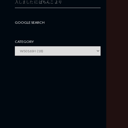
入しました
に
ぱちんこ
より
GOOGLE SEARCH
CATEGORY
category