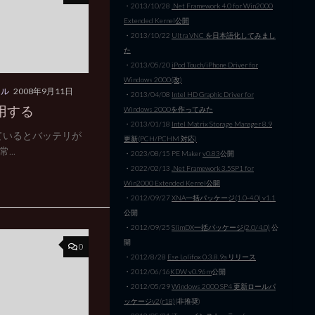
・2013/10/28
.Net Framework 4.0 for Win2000
Extended Kernel公開
・2013/10/22
Ultra VNC を日本語化してみまし
た
・2013/05/20
iPod Touch/iPhone Driver for
Windows 2000(改)
イル
2008年9月11日
・2013/04/08
Intel HD Graphic Driver for
使用する
Windows 2000を作ってみた
・2013/01/18
Intel Matrix Storage Manager 8.9
ているとバッテリが
更新(PCH/PCHM 対応)
..
・2023/08/15 PE Maker
v0.83
公開
・2022/02/13
.Net Framework 3.5SP1 for
Win2000 Extended Kernel公開
・2012/09/27
XNA一括パッケージ(1.0-4.0) v1.1
公開
・2012/09/25
SlimDX一括パッケージ(2.0/4.0)
公
開
0
・2012/8/28
Ese Lolifox 0.3.8.9a リリース
・2012/06/16
KDW v0.96m
公開
・2012/05/29
Windows 2000 SP4 更新ロールパ
ッケージv2(r18)
(非推奨)