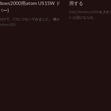
ndows2000用atom US15W ド
用する
バー)
D4にWindows2000を入
いと話にならな...
わけで、D4につないでみました。 確か
dows200...