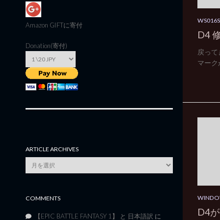
WS016
Amazon GIFT
に寄付
D4
Donation(寄付)
戻って
マーク
ARTICLE ARCHIVES
Article
Archives
WINDO
COMMENTS
D4
【EPIC BATTLE FANTASY 1】 と 日本語訳
に