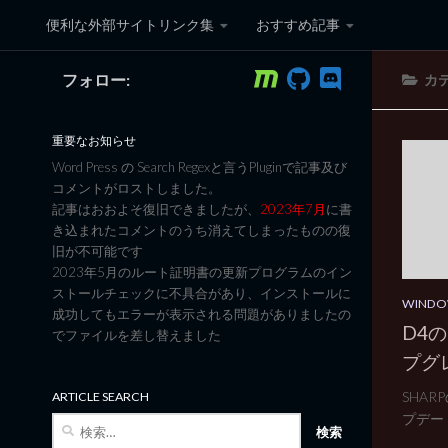
便利な外部サイトリンク集
おすすめ記事
コンテンツへスキップ
フォロー:
カ
黒翼猫のコンピュータ日記 3
重要なお知らせ
Word Press の Search Regexと言うPluginで記事及び
コメントがロストしました。
記事はおおよそ復旧できましたが、
2023年7月
に書
き込まれたコメントのうち消えてしまったものの復
旧が不可能です
2023年5月のルート証明書の更新プログラムのイン
ストールチェックに不具合があり、インストールに
WINDO
成功してもエラーが表示される問題がありましたの
D4の
でファイルを差し替えました
プグ
SHA
ARTICLE SEARCH
プデート
検
索: