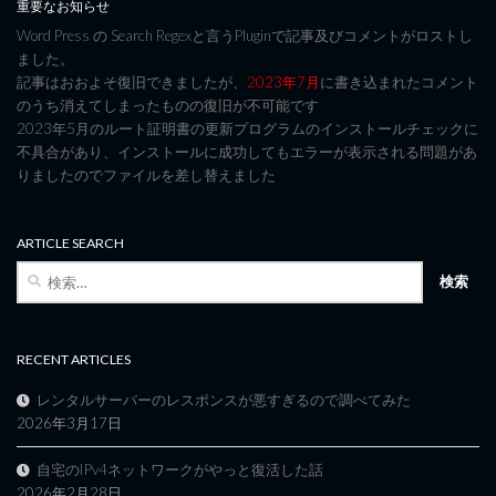
重要なお知らせ
Word Press の Search Regexと言うPluginで記事及びコメントがロストし
ました。
記事はおおよそ復旧できましたが、
2023年7月
に書き込まれたコメント
のうち消えてしまったものの復旧が不可能です
2023年5月のルート証明書の更新プログラムのインストールチェックに
不具合があり、インストールに成功してもエラーが表示される問題があ
りましたのでファイルを差し替えました
ARTICLE SEARCH
検
索:
RECENT ARTICLES
レンタルサーバーのレスポンスが悪すぎるので調べてみた
2026年3月17日
自宅のIPv4ネットワークがやっと復活した話
2026年2月28日