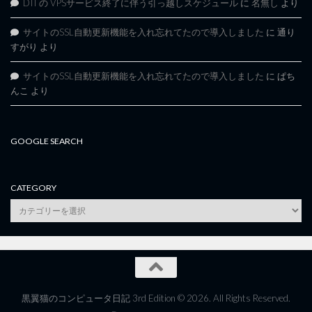
DTI の VPSサービス終了に伴う引っ越しスケジュール
に
名無し
より
サイトのSSL自動更新機能を入れ忘れてたので導入しました
に
通り
すがり
より
サイトのSSL自動更新機能を入れ忘れてたので導入しました
に
ぱち
んこ
より
GOOGLE SEARCH
CATEGORY
category
黒翼猫のコンピュータ日記 3rd Edition © 2026. All Rights Reserved.