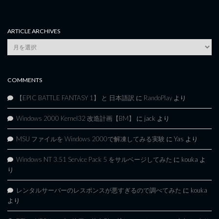
ARTICLE ARCHIVES
Article
Archives
COMMENTS
【EPIC BATTLE FANTASY 1】 と 日本語訳
に
RandoPlay
より
Windows 2000 Kernel32 改造計画【BM】
に
jack
より
MSU ファイルを Windows 2000で解凍してみる実験
に
Yas
より
Windows NT 3.51 Service Pack 5 をサルベージしてみた
に
kouka
よ
り
レンタルサーバーのレスポンスが悪すぎるので調べてみた
に
kouka
より