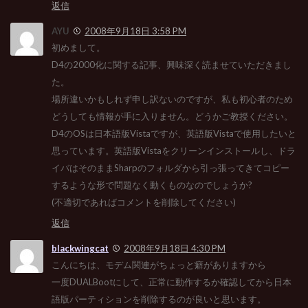
返信
AYU
2008年9月18日 3:58 PM
初めまして。
D4の2000化に関する記事、興味深く読ませていただきまし
た。
場所違いかもしれず申し訳ないのですが、私も初心者のため
どうしても情報が手に入りません。どうかご教授ください。
D4のOSは日本語版Vistaですが、英語版Vistaで使用したいと
思っています。英語版Vistaをクリーンインストールし、ドラ
イバはそのままSharpのフォルダから引っ張ってきてコピー
するような形で問題なく動くものなのでしょうか?
(不適切であればコメントを削除してください)
返信
blackwingcat
2008年9月18日 4:30 PM
こんにちは、モデム関連がちょっと癖がありますから
一度DUALBootにして、正常に動作するか確認してから日本
語版パーティションを削除するのが良いと思います。