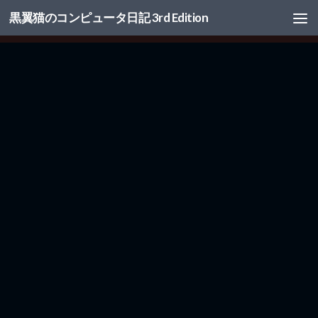
黒翼猫のコンピュータ日記 3rd Edition
コンテンツへスキップ