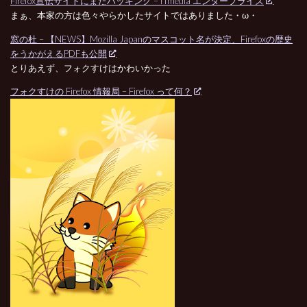
Firefox宣伝サイトにまたハッキング – ITmedia エンタープライズ
まぁ、本家の方は色々やらかしたサイトではありました・ω・
窓の杜 – 【NEWS】Mozilla Japanのマスコット名が決定、Firefoxの歴史
をうかがえるPDFも公開
とりあえず、フォクすけはかわいかった
フォクすけの Firefox 情報局 – Firefox って何？