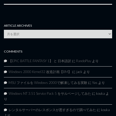
ARTICLE ARCHIVES
Article
Archives
COMMENTS
【EPIC BATTLE FANTASY 1】 と 日本語訳
に
RandoPlay
より
Windows 2000 Kernel32 改造計画【BM】
に
jack
より
MSU ファイルを Windows 2000で解凍してみる実験
に
Yas
より
Windows NT 3.51 Service Pack 5 をサルベージしてみた
に
kouka
よ
り
レンタルサーバーのレスポンスが悪すぎるので調べてみた
に
kouka
より