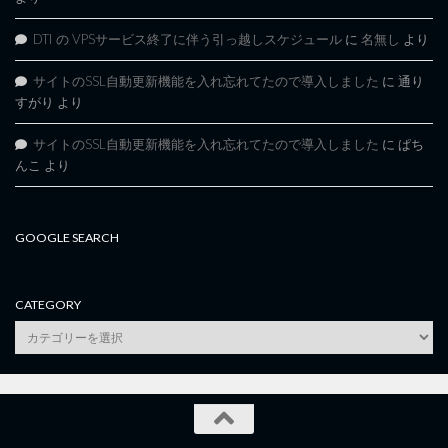
DTI の VPSサービス終了に伴う引っ越しスケジュール
に
名無し
より
サイトのSSL自動更新機能を入れ忘れてたので導入しました
に
通り
すがり
より
サイトのSSL自動更新機能を入れ忘れてたので導入しました
に
ぱち
んこ
より
GOOGLE SEARCH
CATEGORY
category