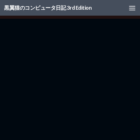
黒翼猫のコンピュータ日記 3rd Edition
コンテンツへスキップ