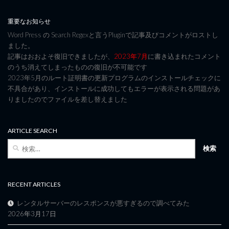
重要なお知らせ
Word Press の Search Regexと言うPluginで記事及びコメントがロストし
ました。
記事はおおよそ復旧できましたが、
2023年7月
に書き込まれたコメント
のうち消えてしまったものの復旧が不可能です
2023年5月のルート証明書の更新プログラムのインストールチェックに
不具合があり、インストールに成功してもエラーが表示される問題があ
りましたのでファイルを差し替えました
ARTICLE SEARCH
検
索:
RECENT ARTICLES
レンタルサーバーのレスポンスが悪すぎるので調べてみた
2026年3月17日