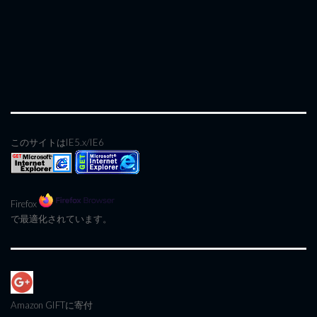
このサイトはIE5.x/IE6
Firefox
で最適化されています。
Amazon GIFT
に寄付