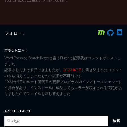
Spontaneous combustion: Exploding ...
フォロー:
重要なお知らせ
Word Press の Search Regexと言うPluginで記事及びコメントがロストし
ました。
記事はおおよそ復旧できましたが、
2023年7月
に書き込まれたコメント
のうち消えてしまったものの復旧が不可能です
2023年5月のルート証明書の更新プログラムのインストールチェックに
不具合があり、インストールに成功してもエラーが表示される問題があ
りましたのでファイルを差し替えました
ARTICLE SEARCH
検
索: