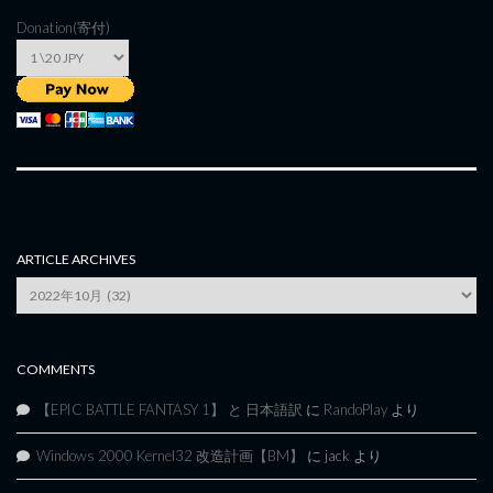
Donation(寄付)
ARTICLE ARCHIVES
Article
Archives
COMMENTS
【EPIC BATTLE FANTASY 1】 と 日本語訳
に
RandoPlay
より
Windows 2000 Kernel32 改造計画【BM】
に
jack
より