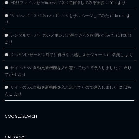
MSU ファイルを Windows 2000で解凍してみる実験
に
Yas
より
Windows NT 3.51 Service Pack 5 をサルベージしてみた
に
kouka
よ
り
レンタルサーバーのレスポンスが悪すぎるので調べてみた
に
kouka
より
DTI の VPSサービス終了に伴う引っ越しスケジュール
に
名無し
より
サイトのSSL自動更新機能を入れ忘れてたので導入しました
に
通り
すがり
より
サイトのSSL自動更新機能を入れ忘れてたので導入しました
に
ぱち
んこ
より
GOOGLE SEARCH
CATEGORY