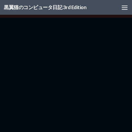
黒翼猫のコンピュータ日記 3rd Edition
コンテンツへスキップ