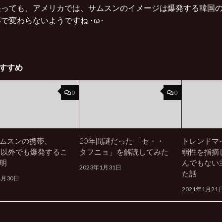
経っても、アメリカでは、サムスンのイメージは爆発する韓国
で変わらないようですね ･ω･
すすめ
0
0
ムスンの携帯、
20年間謎だった 「セ・・
トレンドマ
xy 以外でも爆発するこ
タフニョ」を解読してみた
弱性を指摘
明
んでもない
2023年1月31日
た話
4月30日
2021年1月21