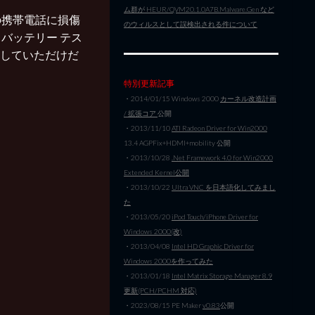
ム群が HEUR/QVM20.1.0A7B.Malware.Gen など
の携帯電話に損傷
のウィルスとして誤検出される件について
バッテリー テス
納していただけだ
特別更新記事
・2014/01/15 Windows 2000
カーネル改造計画
/ 拡張コア
公開
・2013/11/10
ATI Radeon Driver for Win2000
13.4 AGPFix+HDMI+mobility 公開
・2013/10/28
.Net Framework 4.0 for Win2000
Extended Kernel公開
・2013/10/22
Ultra VNC を日本語化してみまし
た
・2013/05/20
iPod Touch/iPhone Driver for
Windows 2000(改)
・2013/04/08
Intel HD Graphic Driver for
Windows 2000を作ってみた
・2013/01/18
Intel Matrix Storage Manager 8.9
更新(PCH/PCHM 対応)
・2023/08/15 PE Maker
v0.83
公開