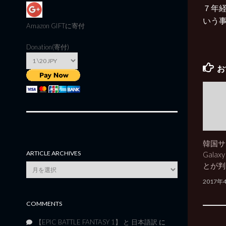
７年
いう事
Amazon GIFT
に寄付
Donation(寄付)
お
韓国サ
ARTICLE ARCHIVES
Gala
とが判
Article
Archives
2017年
COMMENTS
【EPIC BATTLE FANTASY 1】 と 日本語訳
に