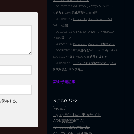
・2010/05/25
Win2000にXACT/XAudio/XInput
を追加しGame強化
更新 v1.4a公開
・2010/04/19
Internet Explorer 6 Bonus Pack
Build 6公開
・2010/03/16 ATI Radeon Driver for Win2000
Legacy版 10.2
・2009/11/02
Dependency Walker 日本語化v2
・2009/09/14
IE6高速化とWindows Script Host
5.7 / 5.8
の中身をMS09-045適用しました
・2009/09/13
メディアタイプ変更ソフト(EISA
構成を読む)
リンク修正
実験/予定記事
おすすめリンク
を保存する。
[Project]
Legacy Windows 支援サイト
W2K実験室(KDW)
Windows2000掲示板
Win2000SP5 日本語版