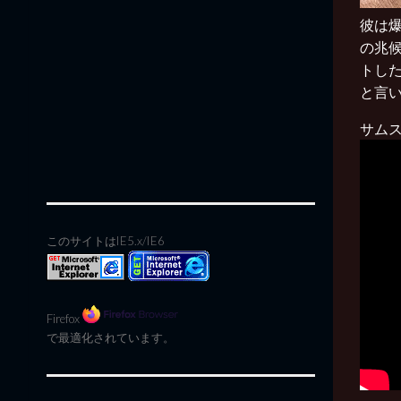
彼は
の兆
トした
と言
サム
このサイトはIE5.x/IE6
Firefox
で最適化されています。