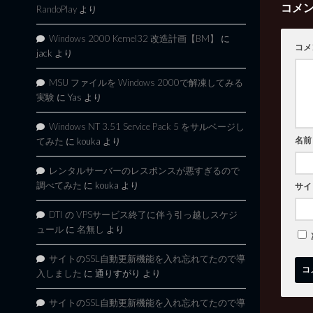
コメ
RandoPlay
より
Windows 2000 Kernel32 改造計画【BM】
に
コメ
jack
より
MSU ファイルを Windows 2000で解凍してみる
実験
に
Yas
より
Windows NT 3.51 Service Pack 5 をサルベージし
名前
てみた
に
kouka
より
レンタルサーバーのレスポンスが悪すぎるので
調べてみた
に
kouka
より
サイ
DTI の VPSサービス終了に伴う引っ越しスケジ
ュール
に
名無し
より
サイトのSSL自動更新機能を入れ忘れてたので導
入しました
に
通りすがり
より
サイトのSSL自動更新機能を入れ忘れてたので導