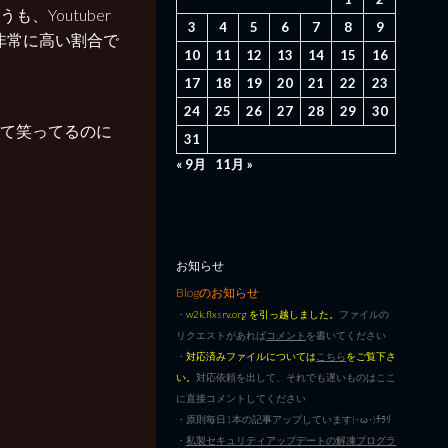
、Youtuber
3
4
5
6
7
8
9
が非常に高い割合で
10
11
12
13
14
15
16
17
18
19
20
21
22
23
24
25
26
27
28
29
30
を開けて笑ってるのに
31
« 9月
11月 »
お知らせ
Blogのお知らせ
・
w2k.flxsrv.org を引っ越しました。
ファイルの
リクエストがあれば
コメント
を書いてください
・
対応済みファイルについては
こちら
をご覧下さ
い。
対応依頼を出して、それでも遅いものはここ
に直接コメントしてください
・原則毎日1本の記事アップしています|･ω･)ﾁﾗﾘ
・
私製セキュリティアップデートの解凍プログラ