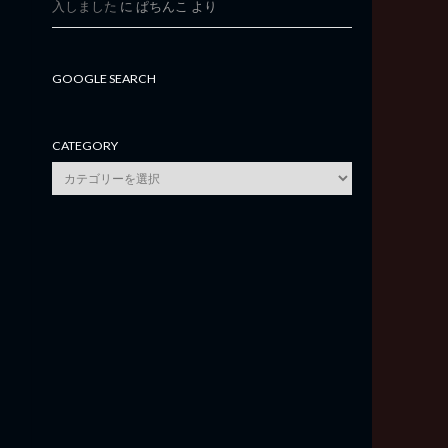
入しました
に
ぱちんこ
より
GOOGLE SEARCH
CATEGORY
category