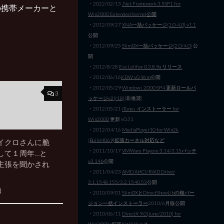
・2022/02/13
.Net Framework 3.5SP1 for
の携帯メーカーと
Win2000 Extended Kernel公開
・2012/09/27
XNA一括パッケージ(1.0-4.0) v1.1
公開
・2012/09/25
SlimDX一括パッケージ(2.0/4.0)
公
開
・2012/8/28
Ese Lolifox 0.3.8.9a リリース
・2012/06/16
KDW v0.96m
公開
・2012/05/29
Windows 2000 SP4 更新ロールパ
3
ッケージv2(r18)
(非推奨)
・2012/05/21
iTunes インストーラー for
Win2000
更新 v0.31
・2012/04/16
MediaPlayer10 for Win2k
(Build4069)拡張カーネル対応など
イクロさんに脆
・2011/10/17
VMWare Playere 3.14/3.15パッチ
して１周年…と
v3.14b
公開
主張を聞かされ
・2011/04/23
AMD AHCI/RAID Driver
3.1.1548.155/3.2.1540.53
公開
日
・2010/09/01
SlimDXとDirectShowLibの複バー
ジョン一括インストーラー
2010/6月版公開
・2010/06/11
DirectX 9.0(June/2010) for
Win2000+拡張Kitリリース