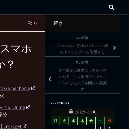
続き
0
次の記事
のスマホ
AppleScriptで choose from の値
のインデックスを取得する
か？
前の記事
某企業が大量購入して使って
いた BuffaloのRUF3シリーズ
USBメモリが10年間で８割死
yed Garner home
亡
発火
CALENDAR
y Mail Online
2022年10月
爆発
月
火
水
木
金
土
日
 | Engadget
1
2