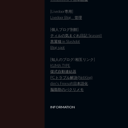
[Livedoor専用]
Livedoor Blog 管理
[個人ブログ別館]
ティルの気まぐれ日記 SeasonII
黒翼猫 in Slashdot
Blog spot
[知人のブログ/相互リンク]
KUMA TYPE
煤式自動連結器
PCトラブル解決(NetKing)
dim's Freesoft日本語化
脳脂肪のパクリメモ
INFORMATION