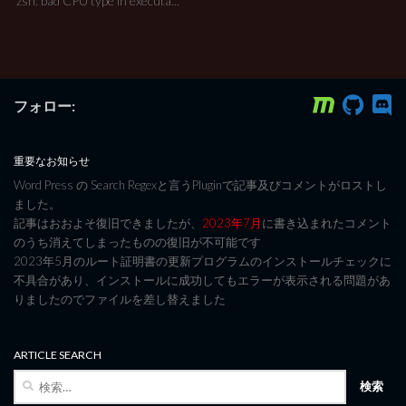
zsh: bad CPU type in executa...
フォロー:
重要なお知らせ
Word Press の Search Regexと言うPluginで記事及びコメントがロストし
ました。
記事はおおよそ復旧できましたが、
2023年7月
に書き込まれたコメント
のうち消えてしまったものの復旧が不可能です
2023年5月のルート証明書の更新プログラムのインストールチェックに
不具合があり、インストールに成功してもエラーが表示される問題があ
りましたのでファイルを差し替えました
ARTICLE SEARCH
検
索: