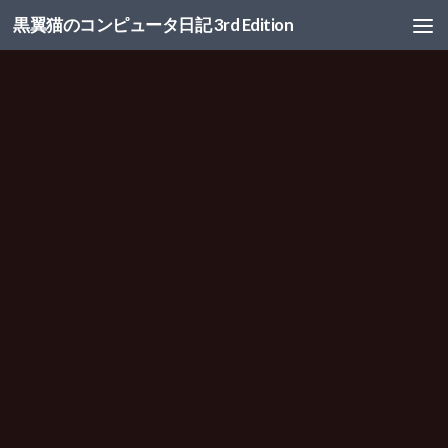
黒翼猫のコンピュータ日記 3rd Edition
コンテンツへスキップ