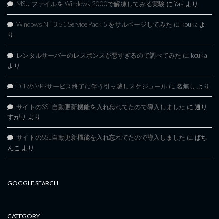
MSU ファイルを Windows 2000で解凍してみる実験
に
Yas
より
Windows NT 3.51 Service Pack 5 をサルベージしてみた
に
kouka
よ
り
レンタルサーバーのレスポンスが悪すぎるので調べてみた
に
kouka
より
DTI の VPSサービス終了に伴う引っ越しスケジュール
に
名無し
より
サイトのSSL自動更新機能を入れ忘れてたので導入しました
に
通り
すがり
より
サイトのSSL自動更新機能を入れ忘れてたので導入しました
に
ぱち
んこ
より
GOOGLE SEARCH
CATEGORY