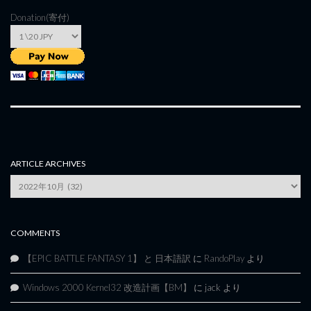
Donation(寄付)
ARTICLE ARCHIVES
Article
Archives
COMMENTS
【EPIC BATTLE FANTASY 1】 と 日本語訳
に
RandoPlay
より
Windows 2000 Kernel32 改造計画【BM】
に
jack
より