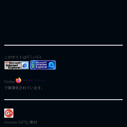
このサイトはIE5.x/IE6
Firefox
で最適化されています。
Amazon GIFT
に寄付