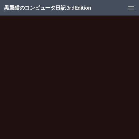
黒翼猫のコンピュータ日記 3rd Edition
コンテンツへスキップ