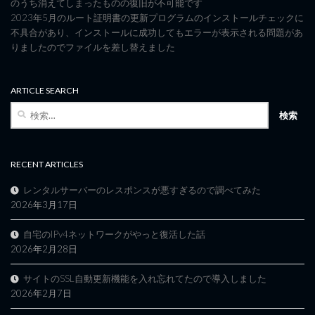
のうち消えてしまったものの復旧が不可能です
2023年5月のルート証明書の更新プログラムのインストールチェックに
不具合があり、インストールに成功してもエラーが表示される問題があ
りましたのでファイルを差し替えました
ARTICLE SEARCH
検
索:
RECENT ARTICLES
レンタルサーバーのレスポンスが悪すぎるので調べてみた
2026年3月17日
自宅のIPv4ネットワークがやっと復活した話
2026年2月28日
サイトのSSL自動更新機能を入れ忘れてたので導入しました
2026年2月7日