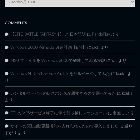
Archives
COMMENTS
【EPIC BATTLE FANTASY 1】 と 日本語訳
に
RandoPlay
より
Windows 2000 Kernel32 改造計画【BM】
に
jack
より
MSU ファイルを Windows 2000で解凍してみる実験
に
Yas
より
Windows NT 3.51 Service Pack 5 をサルベージしてみた
に
kouka
よ
り
レンタルサーバーのレスポンスが悪すぎるので調べてみた
に
kouka
より
DTI の VPSサービス終了に伴う引っ越しスケジュール
に
名無し
より
サイトのSSL自動更新機能を入れ忘れてたので導入しました
に
通り
すがり
より