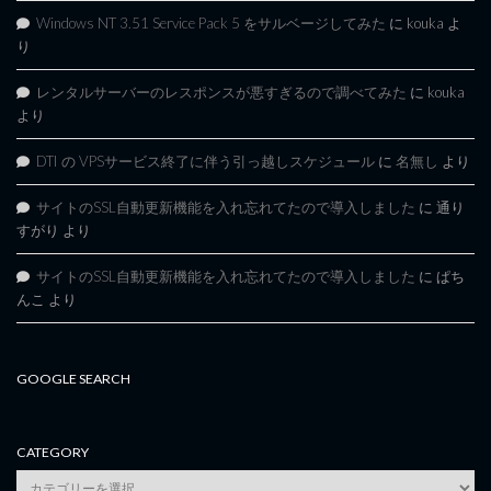
Windows NT 3.51 Service Pack 5 をサルベージしてみた
に
kouka
よ
り
レンタルサーバーのレスポンスが悪すぎるので調べてみた
に
kouka
より
DTI の VPSサービス終了に伴う引っ越しスケジュール
に
名無し
より
サイトのSSL自動更新機能を入れ忘れてたので導入しました
に
通り
すがり
より
サイトのSSL自動更新機能を入れ忘れてたので導入しました
に
ぱち
んこ
より
GOOGLE SEARCH
CATEGORY
category