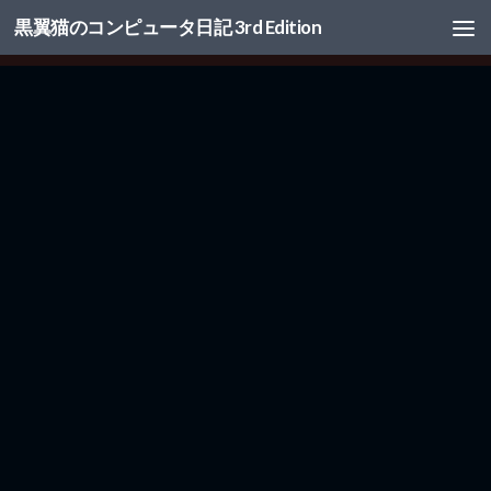
黒翼猫のコンピュータ日記 3rd Edition
コンテンツへスキップ