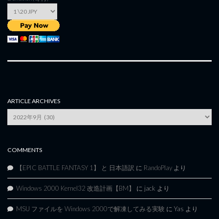
ARTICLE ARCHIVES
Article
Archives
COMMENTS
【EPIC BATTLE FANTASY 1】 と 日本語訳
に
RandoPlay
より
Windows 2000 Kernel32 改造計画【BM】
に
jack
より
MSU ファイルを Windows 2000で解凍してみる実験
に
Yas
より