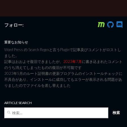
フォロー:
重要なお知らせ
Word Press の Search Regexと言うPluginで記事及びコメントがロストし
ました。
記事はおおよそ復旧できましたが、
2023年7月
に書き込まれたコメント
のうち消えてしまったものの復旧が不可能です
2023年5月のルート証明書の更新プログラムのインストールチェックに
不具合があり、インストールに成功してもエラーが表示される問題があ
りましたのでファイルを差し替えました
ARTICLE SEARCH
検
索: