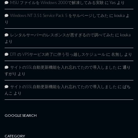
MSU ファイルを Windows 2000で解凍してみる実験
に
Yas
より
Windows NT 3.51 Service Pack 5 をサルベージしてみた
に
kouka
よ
り
レンタルサーバーのレスポンスが悪すぎるので調べてみた
に
kouka
より
DTI の VPSサービス終了に伴う引っ越しスケジュール
に
名無し
より
サイトのSSL自動更新機能を入れ忘れてたので導入しました
に
通り
すがり
より
サイトのSSL自動更新機能を入れ忘れてたので導入しました
に
ぱち
んこ
より
GOOGLE SEARCH
CATEGORY