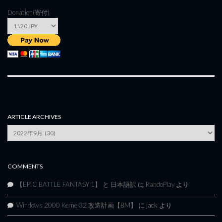
Donation(寄付)
ARTICLE ARCHIVES
Article
Archives
COMMENTS
【EPIC BATTLE FANTASY 1】 と 日本語訳
に
RandoPlay
より
Windows 2000 Kernel32 改造計画【BM】
に
jack
より