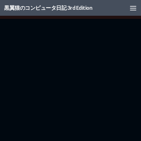
黒翼猫のコンピュータ日記 3rd Edition
コンテンツへスキップ