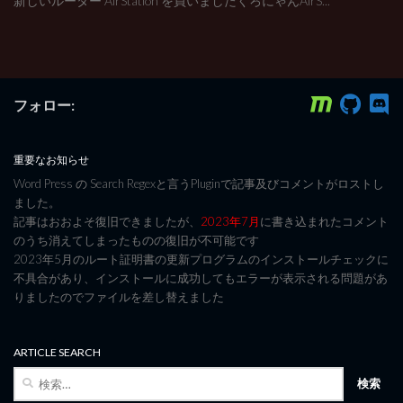
新しいルーター AirStation を買いましたくろにゃんAirS...
フォロー:
重要なお知らせ
Word Press の Search Regexと言うPluginで記事及びコメントがロストし
ました。
記事はおおよそ復旧できましたが、
2023年7月
に書き込まれたコメント
のうち消えてしまったものの復旧が不可能です
2023年5月のルート証明書の更新プログラムのインストールチェックに
不具合があり、インストールに成功してもエラーが表示される問題があ
りましたのでファイルを差し替えました
ARTICLE SEARCH
検
索: