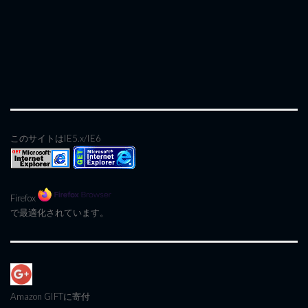
このサイトはIE5.x/IE6
Firefox
で最適化されています。
Amazon GIFT
に寄付