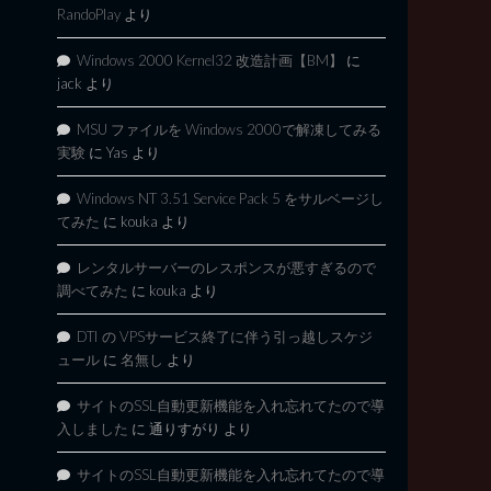
RandoPlay
より
Windows 2000 Kernel32 改造計画【BM】
に
jack
より
MSU ファイルを Windows 2000で解凍してみる
実験
に
Yas
より
Windows NT 3.51 Service Pack 5 をサルベージし
てみた
に
kouka
より
レンタルサーバーのレスポンスが悪すぎるので
調べてみた
に
kouka
より
DTI の VPSサービス終了に伴う引っ越しスケジ
ュール
に
名無し
より
サイトのSSL自動更新機能を入れ忘れてたので導
入しました
に
通りすがり
より
サイトのSSL自動更新機能を入れ忘れてたので導