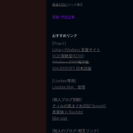
構成を読む)
リンク修正
実験/予定記事
おすすめリンク
[Project]
Legacy Windows 支援サイト
W2K実験室(KDW)
Windows2000掲示板
Win2000SP5 日本語版
[Livedoor専用]
Livedoor Blog 管理
[個人ブログ別館]
ティルの気まぐれ日記 SeasonII
黒翼猫 in Slashdot
Blog spot
[知人のブログ/相互リンク]