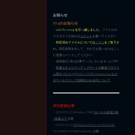
お知らせ
Blogのお知らせ
・
w2k.flxsrv.org を引っ越しました。
ファイルの
リクエストがあれば
コメント
を書いてください
・
対応済みファイルについては
こちら
をご覧下さ
い。
対応依頼を出して、それでも遅いものはここ
に直接コメントしてください
・原則毎日1本の記事アップしています|･ω･)ﾁﾗﾘ
・
私製セキュリティアップデートの解凍プログラ
ム群が HEUR/QVM20.1.0A7B.Malware.Gen など
のウィルスとして誤検出される件について
特別更新記事
・2014/01/15 Windows 2000
カーネル改造計画
/ 拡張コア
公開
・2013/11/10
ATI Radeon Driver for Win2000
13.4 AGPFix+HDMI+mobility 公開