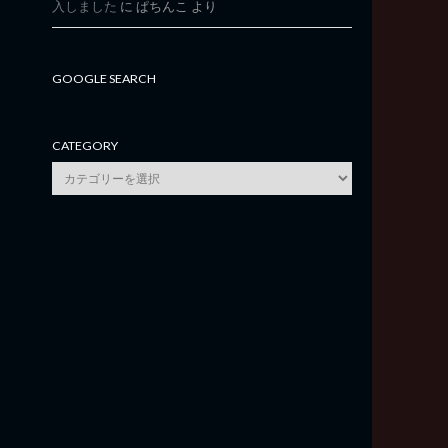
入しました
に
ぱちんこ
より
GOOGLE SEARCH
CATEGORY
category