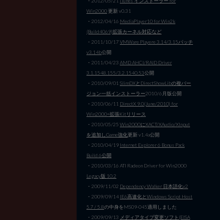
・2012/05/21
iTunes インストーラー for
Win2000
更新 v0.31
・2012/04/16
MediaPlayer10 for Win2k
(Build4069)拡張カーネル対応など
・2011/10/17
VMWare Playere 3.14/3.15パッチ
v3.14b
公開
・2011/04/23
AMD AHCI/RAID Driver
3.1.1548.155/3.2.1540.53
公開
・2010/09/01
SlimDXとDirectShowLibの複バー
ジョン一括インストーラー
2010/6月版公開
・2010/06/11
DirectX 9.0(June/2010) for
Win2000+拡張Kitリリース
・2010/05/25
Win2000にXACT/XAudio/XInput
を追加しGame強化
更新 v1.4a公開
・2010/04/19
Internet Explorer 6 Bonus Pack
Build 6公開
・2010/03/16 ATI Radeon Driver for Win2000
Legacy版 10.2
・2009/11/02
Dependency Walker 日本語化v2
・2009/09/14
IE6高速化とWindows Script Host
5.7 / 5.8
の中身をMS09-045適用しました
・2009/09/13
メディアタイプ変更ソフト(EISA