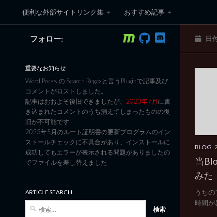
便利な外部サイトリンク集
おすすめ記事
コンテンツへスキップ
フォロー:
日
黒翼猫のコンピュータ日記 3
重要なお知らせ
Word Press の Search Regexと言うPluginで記事及び
コメントがロストしました。
記事はおおよそ復旧できましたが、
2023年7月
に書
き込まれたコメントのうち消えてしまったものの復
旧が不可能です
2023年5月のルート証明書の更新プログラムのイン
ストールチェックに不具合があり、インストールに
BLOG
成功してもエラーが表示される問題がありましたの
当B
でファイルを差し替えました
みた
うちの
ARTICLE SEARCH
時間が
検
索: