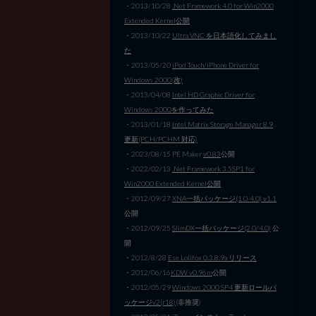
・2013/10/28
.Net Framework 4.0 for Win2000
Extended Kernel公開
・2013/10/22
Ultra VNC を日本語化してみまし
た
・2013/05/20
iPod Touch/iPhone Driver for
Windows 2000(改)
・2013/04/08
Intel HD Graphic Driver for
Windows 2000を作ってみた
・2013/01/18
Intel Matrix Storage Manager 8.9
更新(PCH/PCHM 対応)
・2023/08/15 PE Maker
v0.83
公開
・2022/02/13
.Net Framework 3.5SP1 for
Win2000 Extended Kernel公開
・2012/09/27
XNA一括パッケージ(1.0-4.0) v1.1
公開
・2012/09/25
SlimDX一括パッケージ(2.0/4.0)
公
開
・2012/8/28
Ese Lolifox 0.3.8.9a リリース
・2012/06/16
KDW v0.96m
公開
・2012/05/29
Windows 2000 SP4 更新ロールパ
ッケージv2(r18)
(非推奨)