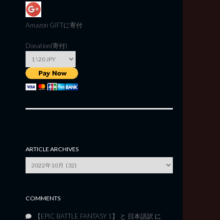
Amazon GIFT
に寄付
Donation(寄付)
ARTICLE ARCHIVES
Article
Archives
COMMENTS
【EPIC BATTLE FANTASY 1】 と 日本語訳
に