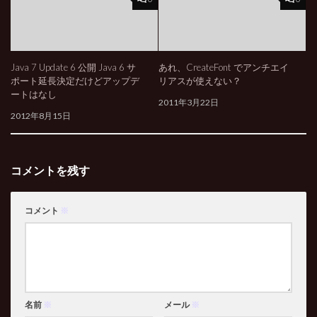
Java 7 Update 6 公開 Java 6 サ
あれ、CreateFont でアンチエイ
ポート延長決定だけどアップデ
リアスが使えない？
ートはなし
2011年3月22日
2012年8月15日
コメントを残す
コメント
※
名前
※
メール
※