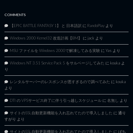
COMMENTS
【EPIC BATTLE FANTASY 1】 と 日本語訳
に
RandoPlay
より
Windows 2000 Kernel32 改造計画【BM】
に
jack
より
MSU ファイルを Windows 2000で解凍してみる実験
に
Yas
より
Windows NT 3.51 Service Pack 5 をサルベージしてみた
に
kouka
よ
り
レンタルサーバーのレスポンスが悪すぎるので調べてみた
に
kouka
より
DTI の VPSサービス終了に伴う引っ越しスケジュール
に
名無し
より
サイトのSSL自動更新機能を入れ忘れてたので導入しました
に
通り
すがり
より
サイトのSSL自動更新機能を入れ忘れてたので導入しました
に
ぱち