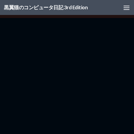
黒翼猫のコンピュータ日記 3rd Edition
コンテンツへスキップ