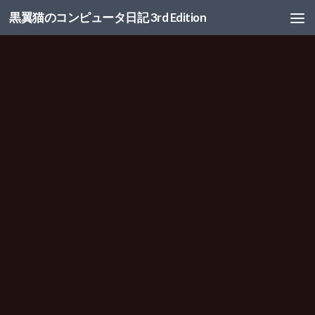
黒翼猫のコンピュータ日記 3rd Edition
コンテンツへスキップ