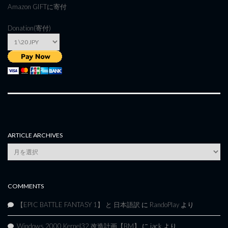
Amazon GIFT
に寄付
Donation(寄付)
ARTICLE ARCHIVES
Article
Archives
COMMENTS
【EPIC BATTLE FANTASY 1】 と 日本語訳
に
RandoPlay
より
Windows 2000 Kernel32 改造計画【BM】
に
jack
より