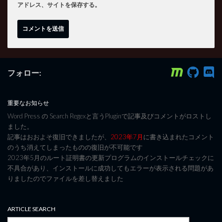
アドレス、サイトを保存する。
フォロー:
重要なお知らせ
Word Press の Search Regexと言うPluginで記事及びコメントがロストし
ました。
記事はおおよそ復旧できましたが、
2023年7月
に書き込まれたコメント
のうち消えてしまったものの復旧が不可能です
2023年5月のルート証明書の更新プログラムのインストールチェックに
不具合があり、インストールに成功してもエラーが表示される問題があ
りましたのでファイルを差し替えました
ARTICLE SEARCH
検