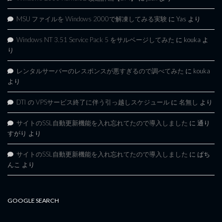
MSU ファイルを Windows 2000で解凍してみる実験
に
Yas
より
Windows NT 3.51 Service Pack 5 をサルベージしてみた
に
kouka
よ
り
レンタルサーバーのレスポンスが悪すぎるので調べてみた
に
kouka
より
DTI の VPSサービス終了に伴う引っ越しスケジュール
に
名無し
より
サイトのSSL自動更新機能を入れ忘れてたので導入しました
に
通り
すがり
より
サイトのSSL自動更新機能を入れ忘れてたので導入しました
に
ぱち
んこ
より
GOOGLE SEARCH