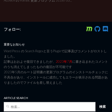
ActiveX の Kill Bit 更新プログラム 3118753...
フォロー:
重要なお知らせ
Word Press の Search Regexと言うPluginで記事及びコメントがロストし
ました。
記事はおおよそ復旧できましたが、
2023年7月
に書き込まれたコメント
のうち消えてしまったものの復旧が不可能です
2023年5月のルート証明書の更新プログラムのインストールチェックに
不具合があり、インストールに成功してもエラーが表示される問題があ
りましたのでファイルを差し替えました
ARTICLE SEARCH
検
索: