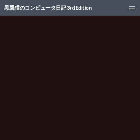
黒翼猫のコンピュータ日記 3rd Edition
コンテンツへスキップ