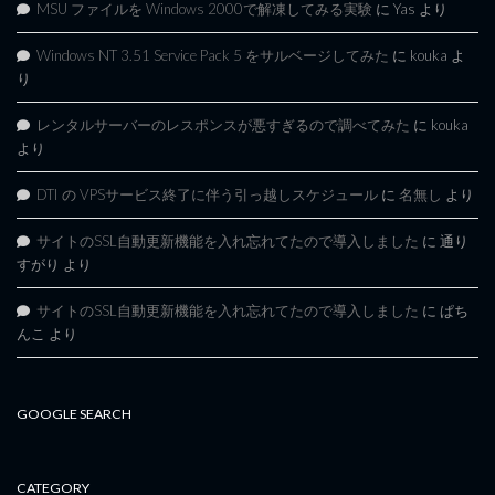
MSU ファイルを Windows 2000で解凍してみる実験
に
Yas
より
Windows NT 3.51 Service Pack 5 をサルベージしてみた
に
kouka
よ
り
レンタルサーバーのレスポンスが悪すぎるので調べてみた
に
kouka
より
DTI の VPSサービス終了に伴う引っ越しスケジュール
に
名無し
より
サイトのSSL自動更新機能を入れ忘れてたので導入しました
に
通り
すがり
より
サイトのSSL自動更新機能を入れ忘れてたので導入しました
に
ぱち
んこ
より
GOOGLE SEARCH
CATEGORY