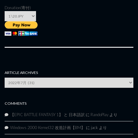
Donation(寄付)
ARTICLE ARCHIVES
Article
Archives
COMMENTS
【EPIC BATTLE FANTASY 1】 と 日本語訳
に
RandoPlay
より
Windows 2000 Kernel32 改造計画【BM】
に
jack
より