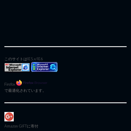
このサイトはIE5.x/IE6
Firefox
で最適化されています。
Amazon GIFT
に寄付