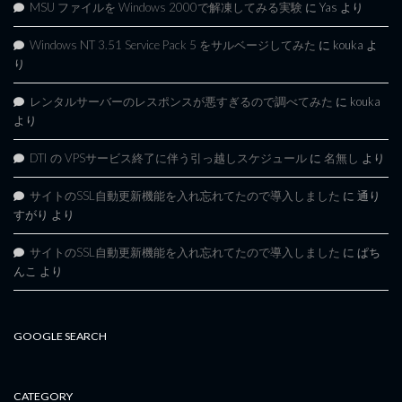
MSU ファイルを Windows 2000で解凍してみる実験
に
Yas
より
Windows NT 3.51 Service Pack 5 をサルベージしてみた
に
kouka
よ
り
レンタルサーバーのレスポンスが悪すぎるので調べてみた
に
kouka
より
DTI の VPSサービス終了に伴う引っ越しスケジュール
に
名無し
より
サイトのSSL自動更新機能を入れ忘れてたので導入しました
に
通り
すがり
より
サイトのSSL自動更新機能を入れ忘れてたので導入しました
に
ぱち
んこ
より
GOOGLE SEARCH
CATEGORY