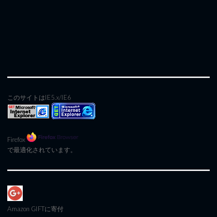
このサイトはIE5.x/IE6
Firefox
で最適化されています。
Amazon GIFT
に寄付