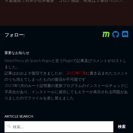
４週連続で日本が世界最多 コロナ感染、死者は２番目 https://...
フォロー:
重要なお知らせ
Word Press の Search Regexと言うPluginで記事及びコメントがロストし
ました。
記事はおおよそ復旧できましたが、
2023年7月
に書き込まれたコメント
のうち消えてしまったものの復旧が不可能です
2023年5月のルート証明書の更新プログラムのインストールチェックに
不具合があり、インストールに成功してもエラーが表示される問題があ
りましたのでファイルを差し替えました
ARTICLE SEARCH
検
索: