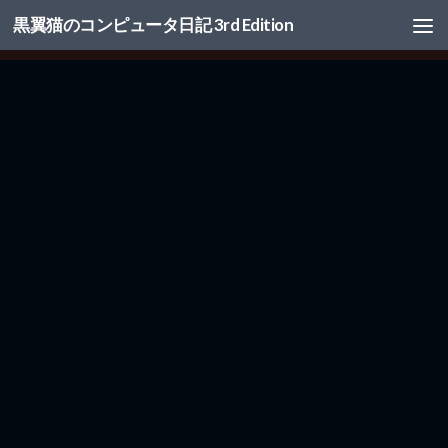
黒翼猫のコンピュータ日記 3rd Edition
コンテンツへスキップ