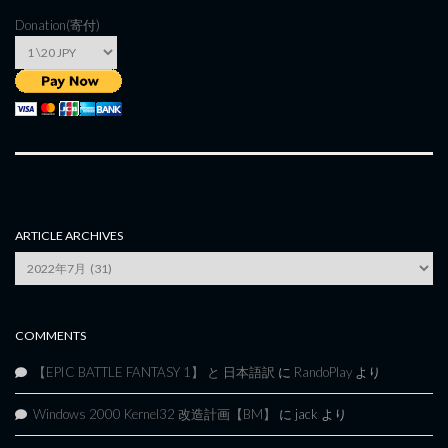
Donation(寄付)
ARTICLE ARCHIVES
Article
Archives
COMMENTS
【EPIC BATTLE FANTASY 1】 と 日本語訳
に
RandoPlay
より
Windows 2000 Kernel32 改造計画【BM】
に
jack
より