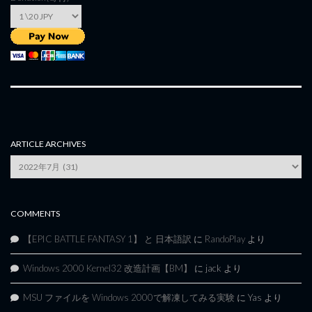
ARTICLE ARCHIVES
Article
Archives
COMMENTS
【EPIC BATTLE FANTASY 1】 と 日本語訳
に
RandoPlay
より
Windows 2000 Kernel32 改造計画【BM】
に
jack
より
MSU ファイルを Windows 2000で解凍してみる実験
に
Yas
より