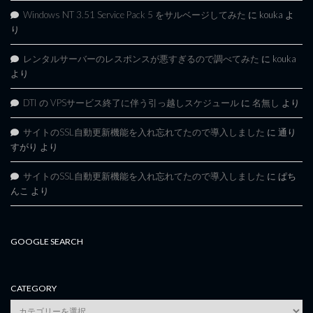
Windows NT 3.51 Service Pack 5 をサルベージしてみた
に
kouka
よ
り
レンタルサーバーのレスポンスが悪すぎるので調べてみた
に
kouka
より
DTI の VPSサービス終了に伴う引っ越しスケジュール
に
名無し
より
サイトのSSL自動更新機能を入れ忘れてたので導入しました
に
通り
すがり
より
サイトのSSL自動更新機能を入れ忘れてたので導入しました
に
ぱち
んこ
より
GOOGLE SEARCH
CATEGORY
category