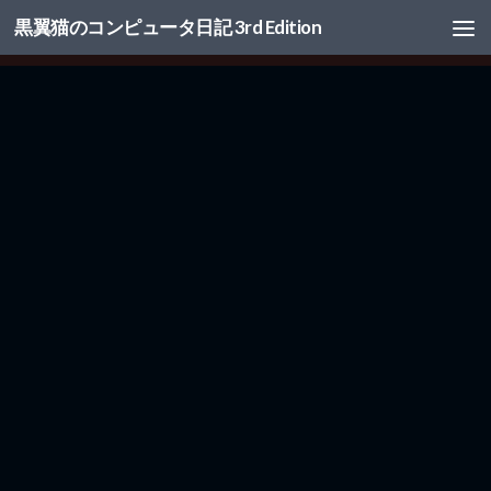
黒翼猫のコンピュータ日記 3rd Edition
コンテンツへスキップ