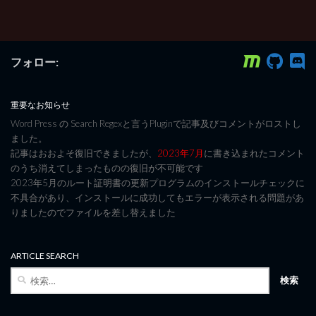
フォロー:
重要なお知らせ
Word Press の Search Regexと言うPluginで記事及びコメントがロストし
ました。
記事はおおよそ復旧できましたが、
2023年7月
に書き込まれたコメント
のうち消えてしまったものの復旧が不可能です
2023年5月のルート証明書の更新プログラムのインストールチェックに
不具合があり、インストールに成功してもエラーが表示される問題があ
りましたのでファイルを差し替えました
ARTICLE SEARCH
検
索: