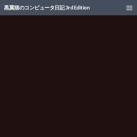
黒翼猫のコンピュータ日記 3rd Edition
コンテンツへスキップ