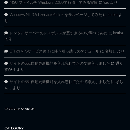
MSU ファイルを Windows 2000で解凍してみる実験
に
Yas
より
Windows NT 3.51 Service Pack 5 をサルベージしてみた
に
kouka
よ
り
レンタルサーバーのレスポンスが悪すぎるので調べてみた
に
kouka
より
DTI の VPSサービス終了に伴う引っ越しスケジュール
に
名無し
より
サイトのSSL自動更新機能を入れ忘れてたので導入しました
に
通り
すがり
より
サイトのSSL自動更新機能を入れ忘れてたので導入しました
に
ぱち
んこ
より
GOOGLE SEARCH
CATEGORY