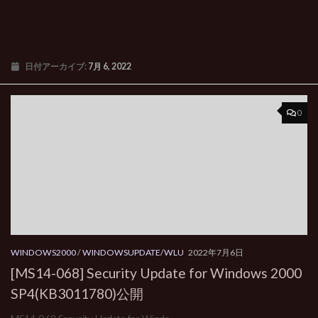
日付アーカイブ:
7月 6, 2022
0
WINDOWS2000
/
WINDOWSUPDATE/WLU
2022年7月6日
[MS14-068] Security Update for Windows 2000
SP4(KB3011780)公開