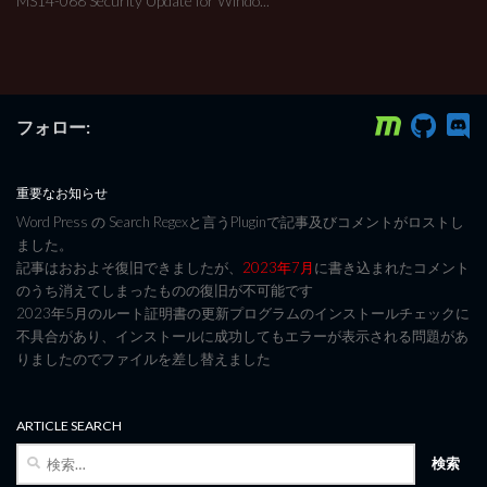
MS14-068 Security Update for Windo...
フォロー:
重要なお知らせ
Word Press の Search Regexと言うPluginで記事及びコメントがロストし
ました。
記事はおおよそ復旧できましたが、
2023年7月
に書き込まれたコメント
のうち消えてしまったものの復旧が不可能です
2023年5月のルート証明書の更新プログラムのインストールチェックに
不具合があり、インストールに成功してもエラーが表示される問題があ
りましたのでファイルを差し替えました
ARTICLE SEARCH
検
索: