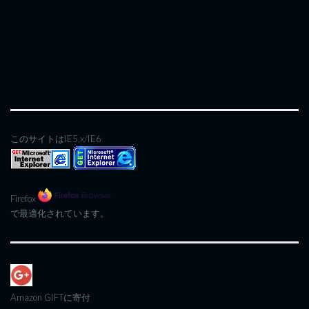
このサイトはIE5.x/IE6
Firefox
で最適化されています。
Amazon GIFT
に寄付