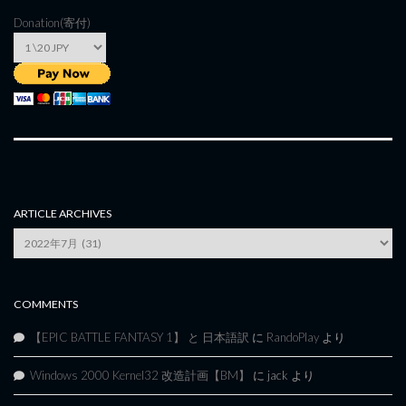
Donation(寄付)
ARTICLE ARCHIVES
Article
Archives
COMMENTS
【EPIC BATTLE FANTASY 1】 と 日本語訳
に
RandoPlay
より
Windows 2000 Kernel32 改造計画【BM】
に
jack
より