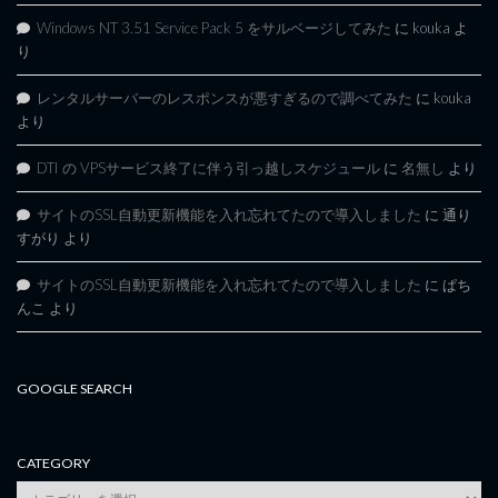
Windows NT 3.51 Service Pack 5 をサルベージしてみた
に
kouka
よ
り
レンタルサーバーのレスポンスが悪すぎるので調べてみた
に
kouka
より
DTI の VPSサービス終了に伴う引っ越しスケジュール
に
名無し
より
サイトのSSL自動更新機能を入れ忘れてたので導入しました
に
通り
すがり
より
サイトのSSL自動更新機能を入れ忘れてたので導入しました
に
ぱち
んこ
より
GOOGLE SEARCH
CATEGORY
category