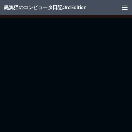
黒翼猫のコンピュータ日記 3rd Edition
コンテンツへスキップ