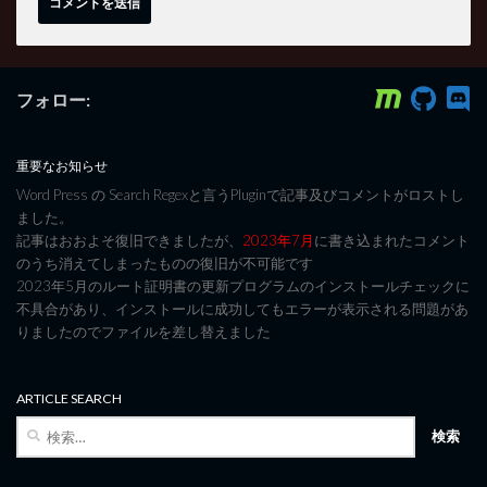
フォロー:
重要なお知らせ
Word Press の Search Regexと言うPluginで記事及びコメントがロストし
ました。
記事はおおよそ復旧できましたが、
2023年7月
に書き込まれたコメント
のうち消えてしまったものの復旧が不可能です
2023年5月のルート証明書の更新プログラムのインストールチェックに
不具合があり、インストールに成功してもエラーが表示される問題があ
りましたのでファイルを差し替えました
ARTICLE SEARCH
検
索: