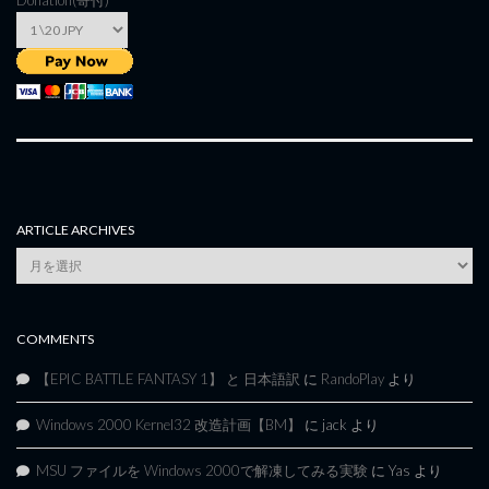
ARTICLE ARCHIVES
Article
Archives
COMMENTS
【EPIC BATTLE FANTASY 1】 と 日本語訳
に
RandoPlay
より
Windows 2000 Kernel32 改造計画【BM】
に
jack
より
MSU ファイルを Windows 2000で解凍してみる実験
に
Yas
より