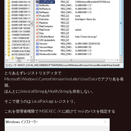
とりあえずレジストリエディタで
Microsoft\Windows\CurrentVersion\Installer\UserDataでアプリ名を発
掘。
ほんとにUninstallStringもModifyStringも存在しない。
そこで使うのは LocalPackage レジストリ。
これを管理者権限で MSIEXEC /X に続けて msi のパスを指定する