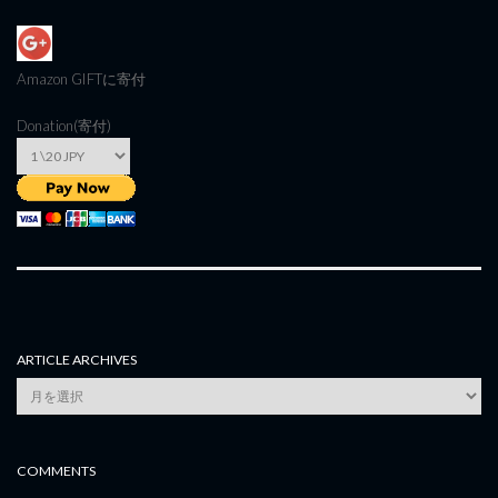
Amazon GIFT
に寄付
Donation(寄付)
ARTICLE ARCHIVES
Article
Archives
COMMENTS