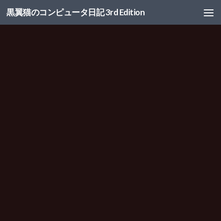
黒翼猫のコンピュータ日記 3rd Edition
コンテンツへスキップ