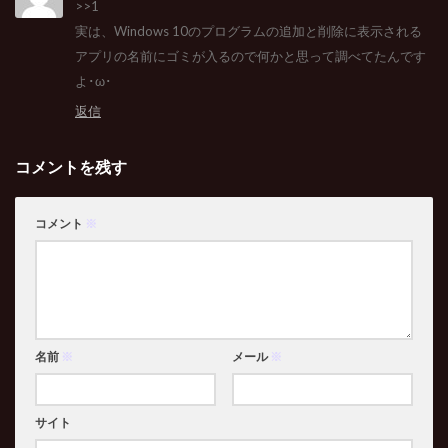
>>1
実は、Windows 10のプログラムの追加と削除に表示される
アプリの名前にゴミが入るので何かと思って調べてたんです
よ･ω･
返信
コメントを残す
コメント
※
名前
※
メール
※
サイト