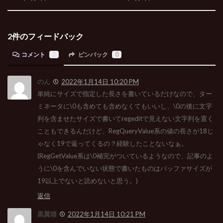
2件のフィードバック
コメント
2
ピンバック
0
のん
2022年1月14日 10:20 PM
単純にサイズで指定した長さを書いているだけなので、ター
ミネータに\0も含めても含めなくてもいいし、\0の後に文字
列を含ませたサイズで書いてregeditで見えない文字列を置く
こともできるんだけど、RegQueryValue系の値の長さが18じ
ゃなく19で返ってくるの？経験したことないなぁ。
(RegGetValue系は\0補完がついているようなので、記事のよ
うに\0を含んでいない状態で書いたものはバッファサイズが
19以上でないと読めないと思う。)
返信
黒翼猫
2022年1月14日 10:21 PM