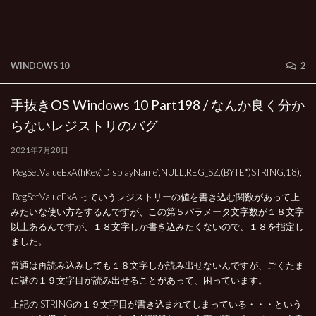
WINDOWS 10
2
手抜きOS Windows 10 Part198 / なんか良く分か
らないレジストリのバグ
2021年7月28日
RegSetValueExA(hKey,”DisplayName”,NULL,REG_SZ,(BYTE*)STRING,18);
RegSetValueExA っていうレジストリーの値を書き込む関数があって上
みたいな使い方をするんですが、この第５パラメータ文字数が１８文字
以上あるんですが、１８文字しか書き込みたくないので、１８を指定し
ました。
普通は再読み込みしても１８文字しか読み出せないんですが、ごくたま
に謎の１９文字目が読み出せることがあって、困っています。
上記の STRINGの１９文字目が書き込まれてしまっている・・・という