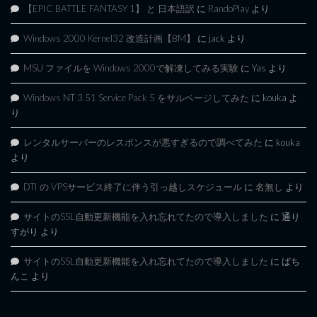
【EPIC BATTLE FANTASY 1】 と 日本語訳
に
RandoPlay
より
Windows 2000 Kernel32 改造計画【BM】
に
jack
より
MSU ファイルを Windows 2000で解凍してみる実験
に
Yas
より
Windows NT 3.51 Service Pack 5 をサルベージしてみた
に
kouka
よ
り
レンタルサーバーのレスポンスが悪すぎるので調べてみた
に
kouka
より
DTI の VPSサービス終了に伴う引っ越しスケジュール
に
名無し
より
サイトのSSL自動更新機能を入れ忘れてたので導入しました
に
通り
すがり
より
サイトのSSL自動更新機能を入れ忘れてたので導入しました
に
ぱち
んこ
より