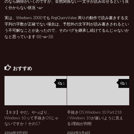
のなら納得がいくのですが、全然関係ない一文字が読み出せるという良
く分からない状況 ･ω･
実は、Windows 2000でも RegQueryValue 周りの動作で読み書きする文
字列の字数が正確でない場合は、予想外の文字列が読み書きされるとい
う不可解なことがあったので、そのバグを継承し続けてるんじゃないか
なと思っています ((((･ω･))))
おすすめ
1
1
【ネタ】やだ。やっぱり、
手抜きOS Windows 10 Part218
Windows 10って手抜きOSじゃ
/ Windows 10が速い(ように見え
ないですか！その17
る)理由が判明
2016年9月9日
2022年5月6日