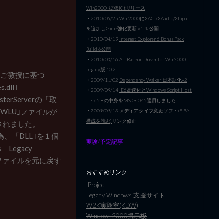
Win2000+拡張Kitリリース
・2010/05/25
Win2000にXACT/XAudio/XInput
を追加しGame強化
更新 v1.4a公開
・2010/04/19
Internet Explorer 6 Bonus Pack
Build 6公開
・2010/03/16 ATI Radeon Driver for Win2000
Legacy版 10.2
。ご教授に基づ
・2009/11/02
Dependency Walker 日本語化v2
.dll｣
・2009/09/14
IE6高速化とWindows Script Host
gisterServerの「取
5.7 / 5.8
の中身をMS09-045適用しました
｢WLU｣ファイルが
・2009/09/13
メディアタイプ変更ソフト(EISA
構成を読む)
リンク修正
変更されました。
為、「DLL｣を１個
実験/予定記事
 Legacy
ん。ファイルを元に戻す
おすすめリンク
[Project]
Legacy Windows 支援サイト
W2K実験室(KDW)
Windows2000掲示板