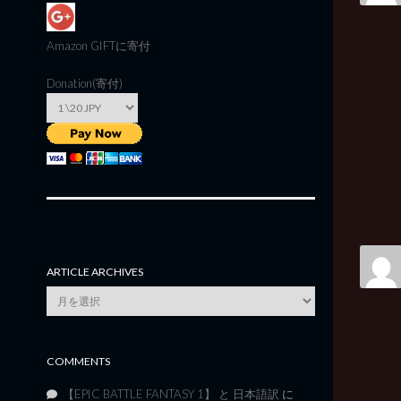
Amazon GIFT
に寄付
Donation(寄付)
ARTICLE ARCHIVES
Article
Archives
COMMENTS
【EPIC BATTLE FANTASY 1】 と 日本語訳
に