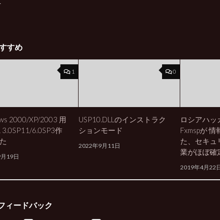
正
すすめ
1
0
ws 2000/XP/2003 用
USP10.DLLのインストラク
ロシアハッ
 3.0SP11/6.0SP3作
ションモード
Fxmspが
た
た、セキュ
2022年9月11日
業がほぼ確
9月19日
2019年4月22
フィードバック