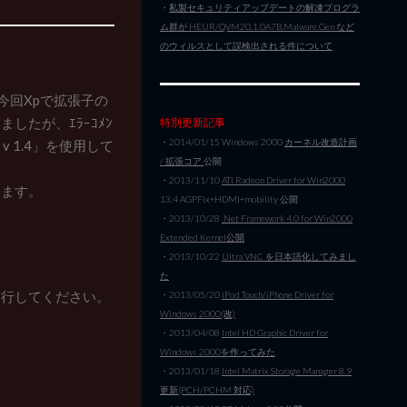
・
私製セキュリティアップデートの解凍プログラ
ム群が HEUR/QVM20.1.0A7B.Malware.Gen など
のウィルスとして誤検出される件について
ですか？今回Xpで拡張子の
しましたが、ｴﾗｰｺﾒﾝ
特別更新記事
・2014/01/15 Windows 2000
カーネル改造計画
v 1.4」を使用して
/ 拡張コア
公開
・2013/11/10
ATI Radeon Driver for Win2000
します。
13.4 AGPFix+HDMI+mobility 公開
・2013/10/28
.Net Framework 4.0 for Win2000
Extended Kernel公開
・2013/10/22
Ultra VNC を日本語化してみまし
た
実行してください。
・2013/05/20
iPod Touch/iPhone Driver for
Windows 2000(改)
・2013/04/08
Intel HD Graphic Driver for
Windows 2000を作ってみた
・2013/01/18
Intel Matrix Storage Manager 8.9
更新(PCH/PCHM 対応)