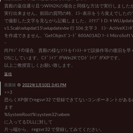
貴殿の返信通り且つWIN2Kの場合と同様な方法で実行しましたが
実行出来ません。前回の質問の時、ｴﾗｰ表示をうろ覚えでしたので
で撮影した文字を見ながら記載しました。ｽｸﾘﾌﾟﾄ D:￥WLUpdat
v1.5cab\wlupdat15\wiupdatevbe 行 106 文字 3 ｴﾗｰ ActiveXｺﾝ
を作成できません。’GetObject’ ｺｰﾄﾞ 800A01AD ｿｰｽ MicroSoft 
ｰ
尚ｱｷｼﾞｲの場合、貴殿の様なｿﾌﾄをｲﾝｽﾄｰﾙで誤操作等の復旧を
OSにしています。CﾄﾞﾗｲﾌﾞがWin2KでDﾄﾞﾗｲﾌﾞがXPです。
以上ご教授宜しくお願い致します。
返信
黒翼猫
2022年1月10日 3:45 PM
>>3
恐らくXP側でregsvr32 で登録できてないコンポーネントがあ
ます
%SystemRoot%\system32\wbem
に入ってるDLLに対して
片っ端から、 regsvr32 で登録してみてください。