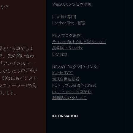
Win2000SP5 日本語版
うか？
[Livedoor専用]
Livedoor Blog 管理
[個人ブログ別館]
ティルの気まぐれ日記 SeasonII
黒翼猫 in Slashdot
要という事でしょ
Blog spot
？。先の問い合わ
ない｢アンインストー
[知人のブログ/相互リンク]
したらｱｷｼﾞｲが
KUMA TYPE
ままXpにもインスト
煤式自動連結器
ンストーラー｣の具
PCトラブル解決(NetKing)
dim's Freesoft日本語化
除します。
脳脂肪のパクリメモ
INFORMATION