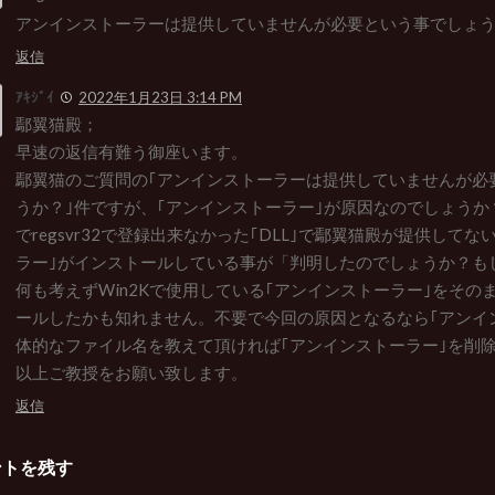
アンインストーラーは提供していませんが必要という事でしょ
返信
ｱｷｼﾞｲ
2022年1月23日 3:14 PM
鄢翼猫殿；
早速の返信有難う御座います。
鄢翼猫のご質問の｢アンインストーラーは提供していませんが必
うか？｣件ですが、｢アンインストーラー｣が原因なのでしょうか
でregsvr32で登録出来なかった｢DLL｣で鄢翼猫殿が提供して
ラー｣がインストールしている事が「判明したのでしょうか？もしか
何も考えずWin2Kで使用している｢アンインストーラー｣をその
ールしたかも知れません。不要で今回の原因となるなら｢アンイ
体的なファイル名を教えて頂ければ｢アンインストーラー｣を削
以上ご教授をお願い致します。
返信
ントを残す