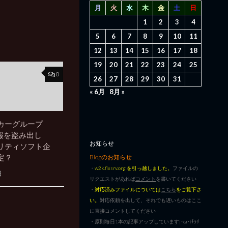
月
火
水
木
金
土
日
1
2
3
4
5
6
7
8
9
10
11
12
13
14
15
16
17
18
19
20
21
22
23
24
25
0
26
27
28
29
30
31
« 6月
8月 »
カーグループ
 情報を盗み出し
お知らせ
リティソフト企
定？
Blogのお知らせ
・
w2k.flxsrv.org を引っ越しました。
ファイルの
日
リクエストがあれば
コメント
を書いてください
・
対応済みファイルについては
こちら
をご覧下さ
い。
対応依頼を出して、それでも遅いものはここ
に直接コメントしてください
・原則毎日1本の記事アップしています|･ω･)ﾁﾗﾘ