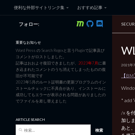
便利な外部サイトリンク集
おすすめ記事
コンテンツへスキップ
フォロー:
SECUR
黒翼猫のコンピュータ日記 3
重要なお知らせ
WL
Word Press の Search Regexと言うPluginで記事及び
コメントがロストしました。
記事はおおよそ復旧できましたが、
2023年7月
に書
2021年
き込まれたコメントのうち消えてしまったものの復
【BM】H
旧が不可能です
2023年5月のルート証明書の更新プログラムのイン
Window
ストールチェックに不具合があり、インストールに
成功してもエラーが表示される問題がありましたの
* add 
でファイルを差し替えました
/x 
加し
ARTICLE SEARCH
あと、
検
索: