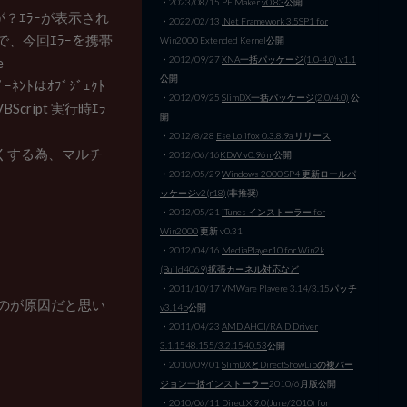
・2023/08/15 PE Maker
v0.83
公開
？ｴﾗｰが表示され
・2022/02/13
.Net Framework 3.5SP1 for
、今回ｴﾗｰを携帯
Win2000 Extended Kernel公開
・2012/09/27
XNA一括パッケージ(1.0-4.0) v1.1
e
公開
ﾎﾟｰﾈﾝﾄはｵﾌﾞｼﾞｪｸﾄ
・2012/09/25
SlimDX一括パッケージ(2.0/4.0)
公
VBScript 実行時ｴﾗ
開
・2012/8/28
Ese Lolifox 0.3.8.9a リリース
早くする為、マルチ
・2012/06/16
KDW v0.96m
公開
・2012/05/29
Windows 2000 SP4 更新ロールパ
ッケージv2(r18)
(非推奨)
・2012/05/21
iTunes インストーラー for
Win2000
更新 v0.31
・2012/04/16
MediaPlayer10 for Win2k
(Build4069)拡張カーネル対応など
・2011/10/17
VMWare Playere 3.14/3.15パッチ
るのが原因だと思い
v3.14b
公開
・2011/04/23
AMD AHCI/RAID Driver
3.1.1548.155/3.2.1540.53
公開
・2010/09/01
SlimDXとDirectShowLibの複バー
ジョン一括インストーラー
2010/6月版公開
・2010/06/11
DirectX 9.0(June/2010) for