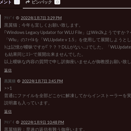
メント
7
ピンバック
0
ｱｷｼﾞｲ
2022年1月7日 3:29 PM
黒翼猫；今年も宜しくお願い致します。
｢Windows Legacy Updator for WLU File」はWin2kよう
「Wlu」のﾌｧｲﾙを「WLUpdate v 1.5」を使用して展開しようと
ﾄは記憶が曖昧ですが｢？？？DLLがない…｣でした。「WLUpdate 
も結果同じｴﾗｰで展開出来ませんでした。
以上曖昧な内容の質問で申し訳御座いませんが御教授お願い致
返信
黒翼猫
2022年1月7日 3:45 PM
>>1
普通にファイルを全部どこかに解凍してからインストーラーを
説明書も入っています。
返信
ｱｷｼﾞｲ
2022年1月9日 10:48 PM
黒翼猫殿；早速の返信有難う御座います。