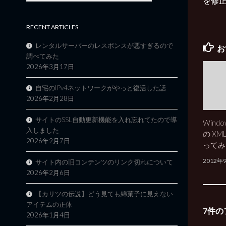
を修
RECENT ARTICLES
レンタルサーバーのレスポンスが悪すぎるので
お
調べてみた
2026年3月17日
自宅のIPv4ネットワークがやっと復活した話
2026年2月28日
サイトのSSL自動更新機能を入れ忘れてたので導
Windo
入しました
の XML
2026年2月7日
ってみ
2012年
サイト内の旧コンテンツのリンク切れについて
2026年2月6日
【カリツの伝説】どう見ても綿菓子に見えない
アイテムの正体
7件の
2026年1月4日