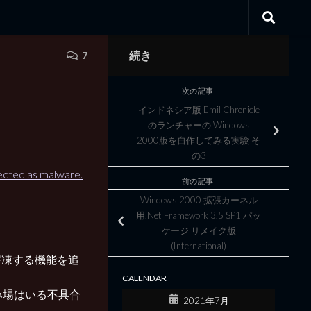
続き
7
次の記事
インドネシア版 Emil Chronicle
のランチャーの Windows
2000版を自作してみる実験 そ
の3
tected as malware.
前の記事
Windows 2000 拡張カーネル
用.Net Framework 3.5 SP1 パッ
ケージ リメイク版
(International)
解凍する機能を追
CALENDAR
み場はいる不具合
2021年7月