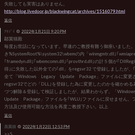
失敗しても実害はありません。
http://blog.livedoor.jp/blackwingcat/archives/1516079.html
返信
ｱｷｼﾞｲ
2022年1月21日 9:20 PM
鄢翼猫殿
毎度お世話になっています。早速のご教授有難う御座いました
き%SystemRoot%\system32\wbemの内「winmgmtr.dll｣｢wmiapres
｢framedyn.dll｣｢wbemcomn.dll｣｢provthrd.dll｣の計５個が｢DllRe
得｣に失敗した以外全ての｢dll」をregsvr32 で登録しましたが、
全て「Windows Legacy Update Package」ファイルに
regsvr32でどの「DLL｣を登録した為に変更したのかを確かめる
づつ解除＆登録して検証しましたが、結果わからず。「Windows
Update Package」ファイルを｢WLU｣ファイルに戻せませ
方法及び使用可能な方法を再度ご教授下さい。以上
返信
黒翼猫
2022年1月22日 12:53 PM
>>5