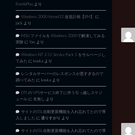
RandoPlay
より
Windows 2000 Kernel32 改造計画【BM】
に
jack
より
MSU ファイルを Windows 2000で解凍してみる
実験
に
Yas
より
Windows NT 3.51 Service Pack 5 をサルベージし
てみた
に
kouka
より
レンタルサーバーのレスポンスが悪すぎるので
調べてみた
に
kouka
より
DTI の VPSサービス終了に伴う引っ越しスケジ
ュール
に
名無し
より
サイトのSSL自動更新機能を入れ忘れてたので導
入しました
に
通りすがり
より
サイトのSSL自動更新機能を入れ忘れてたので導