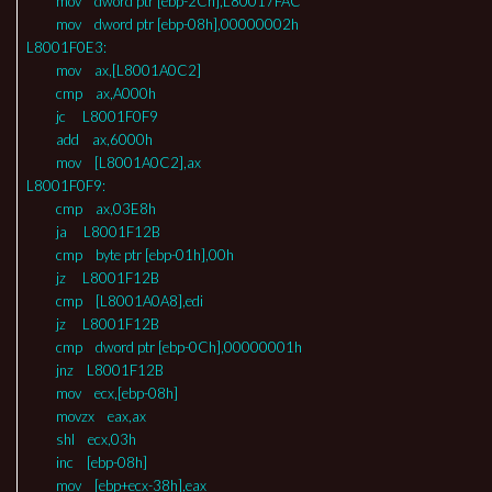
mov dword ptr [ebp-2Ch],L80017FAC
mov dword ptr [ebp-08h],00000002h
L8001F0E3:
mov ax,[L8001A0C2]
cmp ax,A000h
jc L8001F0F9
add ax,6000h
mov [L8001A0C2],ax
L8001F0F9:
cmp ax,03E8h
ja L8001F12B
cmp byte ptr [ebp-01h],00h
jz L8001F12B
cmp [L8001A0A8],edi
jz L8001F12B
cmp dword ptr [ebp-0Ch],00000001h
jnz L8001F12B
mov ecx,[ebp-08h]
movzx eax,ax
shl ecx,03h
inc [ebp-08h]
mov [ebp+ecx-38h],eax