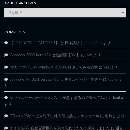
ARTICLE ARCHIVES
Article
Archives
COMMENTS
【EPIC BATTLE FANTASY 1】 と 日本語訳
に
RandoPlay
より
Windows 2000 Kernel32 改造計画【BM】
に
jack
より
MSU ファイルを Windows 2000で解凍してみる実験
に
Yas
より
Windows NT 3.51 Service Pack 5 をサルベージしてみた
に
kouka
よ
り
レンタルサーバーのレスポンスが悪すぎるので調べてみた
に
kouka
より
DTI の VPSサービス終了に伴う引っ越しスケジュール
に
名無し
より
サイトのSSL自動更新機能を入れ忘れてたので導入しました
に
通り