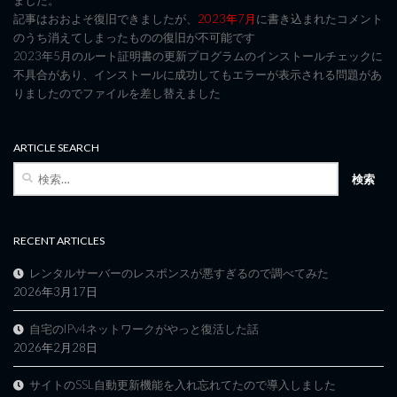
ました。
記事はおおよそ復旧できましたが、
2023年7月
に書き込まれたコメント
のうち消えてしまったものの復旧が不可能です
2023年5月のルート証明書の更新プログラムのインストールチェックに
不具合があり、インストールに成功してもエラーが表示される問題があ
りましたのでファイルを差し替えました
ARTICLE SEARCH
検
索:
RECENT ARTICLES
レンタルサーバーのレスポンスが悪すぎるので調べてみた
2026年3月17日
自宅のIPv4ネットワークがやっと復活した話
2026年2月28日
サイトのSSL自動更新機能を入れ忘れてたので導入しました