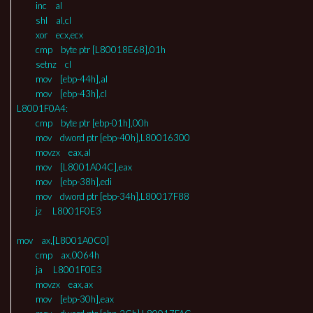
inc al
shl al,cl
xor ecx,ecx
cmp byte ptr [L80018E68],01h
setnz cl
mov [ebp-44h],al
mov [ebp-43h],cl
L8001F0A4:
cmp byte ptr [ebp-01h],00h
mov dword ptr [ebp-40h],L80016300
movzx eax,al
mov [L8001A04C],eax
mov [ebp-38h],edi
mov dword ptr [ebp-34h],L80017F88
jz L8001F0E3
mov ax,[L8001A0C0]
cmp ax,0064h
ja L8001F0E3
movzx eax,ax
mov [ebp-30h],eax