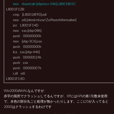
mov dword ptr [ebp+ecx-34h],L8001805C
L8001F12B:
cmp [L80018FF0],edi
mov edi,[ntoskrnl.exe!ZwPowerInformation]
jnz L8001F14D
mov eax,[ebp-08h]
push 00000000h
mov [ebp-3Ch],eax
push 00000000h
lea eax,[ebp-44h]
push 00000024h
push eax
push 00000007h
call edi
L8001F14D:
Win2000のHALなんですが
赤字の箇所でクラッシュしてるんですが、XPにはAPIの第1引数未使用
で、水色の部分丸ごと処理が無かったりします。ここに0が入ってると
2000はクラッシュするわけです