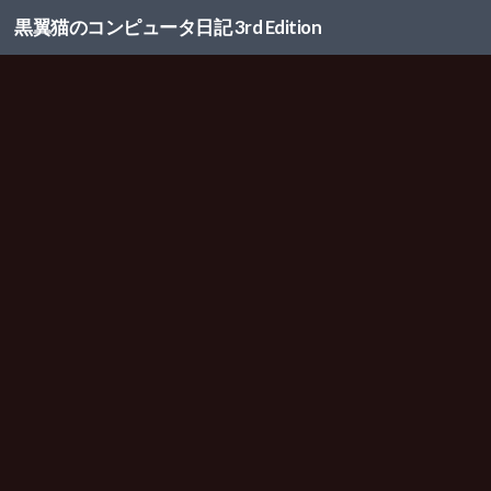
黒翼猫のコンピュータ日記 3rd Edition
コンテンツへスキップ