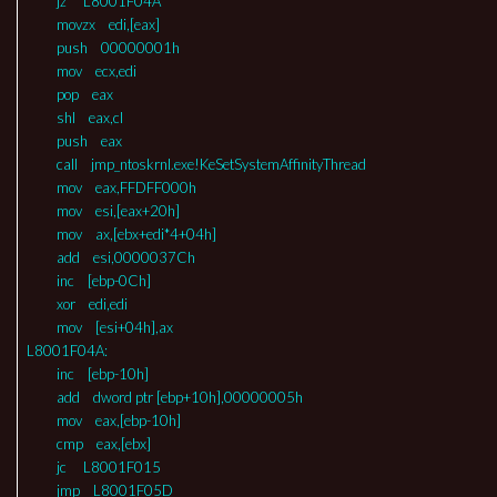
jz L8001F04A
movzx edi,[eax]
push 00000001h
mov ecx,edi
pop eax
shl eax,cl
push eax
call jmp_ntoskrnl.exe!KeSetSystemAffinityThread
mov eax,FFDFF000h
mov esi,[eax+20h]
mov ax,[ebx+edi*4+04h]
add esi,0000037Ch
inc [ebp-0Ch]
xor edi,edi
mov [esi+04h],ax
L8001F04A:
inc [ebp-10h]
add dword ptr [ebp+10h],00000005h
mov eax,[ebp-10h]
cmp eax,[ebx]
jc L8001F015
jmp L8001F05D