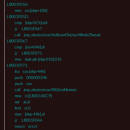
L8001F05A:
mov esi,[ebp+10h]
L8001F05D:
cmp [ebp-0Ch],edi
jz L8001F067
call jmp_ntoskrnl.exe!KeRevertToUserAffinityThread
L8001F067:
cmp [esi+04h],di
jz L8001F071
mov byte ptr [ebp-01h],01h
L8001F071:
lea eax,[ebp-44h]
push 00000024h
push eax
call jmp_ntoskrnl.exe!RtlZeroMemory
mov cl,[L8001A0C9]
xor al,al
test cl,cl
mov [ebp-44h],al
jz L8001F0A4
movzx ecx,cl