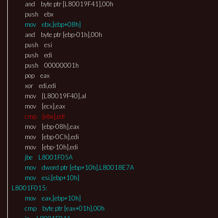
and byte ptr [L80019F41],00h
push ebx
mov ebx,[ebp+08h]
and byte ptr [ebp-01h],00h
push esi
push edi
push 00000001h
pop eax
xor edi,edi
mov [L80019F40],al
mov [ecx],eax
cmp [ebx],edi
mov [ebp-08h],eax
mov [ebp-0Ch],edi
mov [ebp-10h],edi
jbe L8001F05A
mov dword ptr [ebp+10h],L80018E7A
mov esi,[ebp+10h]
L8001F015:
mov eax,[ebp+10h]
cmp byte ptr [eax+01h],00h