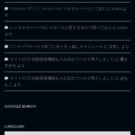
Windows NT 3.51 Service Pack 5 をサルベージしてみた
に
kouka
よ
り
レンタルサーバーのレスポンスが悪すぎるので調べてみた
に
kouka
より
DTI の VPSサービス終了に伴う引っ越しスケジュール
に
名無し
より
サイトのSSL自動更新機能を入れ忘れてたので導入しました
に
通り
すがり
より
サイトのSSL自動更新機能を入れ忘れてたので導入しました
に
ぱち
んこ
より
GOOGLE SEARCH
CATEGORY
category