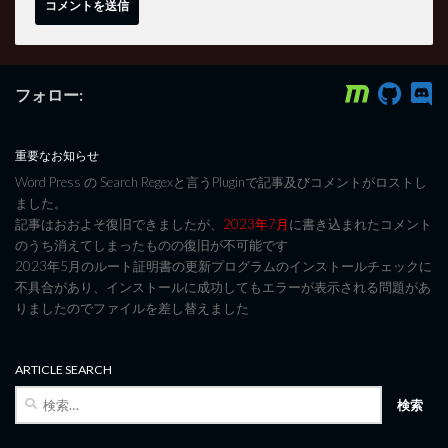
フォロー:
重要なお知らせ
Word Press の Search Regexと言うPluginで記事及びコメントがロストし
ました。
記事はおおよそ復旧できましたが、
2023年7月
に書き込まれたコメント
のうち消えてしまったものの復旧が不可能です
2023年5月のルート証明書の更新プログラムのインストールチェックに
不具合があり、インストールに成功してもエラーが表示される問題があ
りましたのでファイルを差し替えました
ARTICLE SEARCH
検
索: