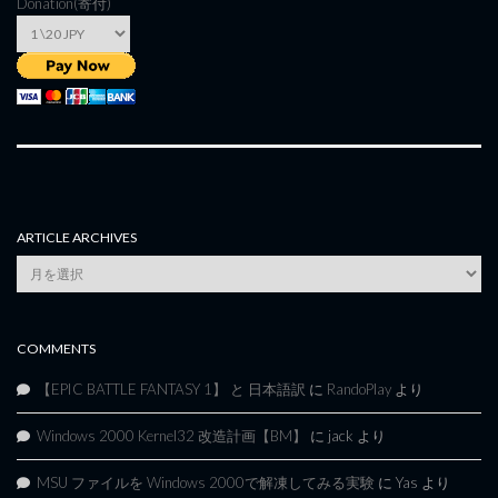
Donation(寄付)
ARTICLE ARCHIVES
Article
Archives
COMMENTS
【EPIC BATTLE FANTASY 1】 と 日本語訳
に
RandoPlay
より
Windows 2000 Kernel32 改造計画【BM】
に
jack
より
MSU ファイルを Windows 2000で解凍してみる実験
に
Yas
より