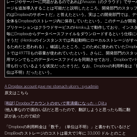
レージやサーバーに問題があるのであればAmazon（のクラウド）でサー
ージを追加導入することは可能だと説明したところ、開発部門のスタッ
のはDropboxのサポートだ」と答えたという。実はこの開発部門では、
全体をDropboxのストレージ内に保存していたという。このチームが開
プリケーションはクラウドサービスのHeroku上で動作しており、インス
毎にDropboxからデータベースファイルをダウンロードするという仕様
そうだ（Herokuのインスタンスでは再起動時にローカルストレージがす
るためだと思われる）。確認したところ、このために使われていたDropb
トでは497TBもの容量が使われていたという。さらに、開発部門のスタ
用マシンでもこのデータベースファイルを同期させており、Dropboxで
理も行っているような状況だったそうだ。なお、Dropboxの利用料金は
位は不明）だったという。
A Dropbox account gave me stomach ulcers : sysadmin
原文はこちら
[和訳] Dropboxアカウントのせいで胃潰瘍になった – Qiita
(他人事なので)面白い話だと思ったので、翻訳しようと思ったら既に翻
訳があったので紹介
「Dropboxの利用料金は「数千」（単位は不明）」と書かれているけど
DropBoxの ストレージのコストは最大で1年に 33,000 ドル とのこと