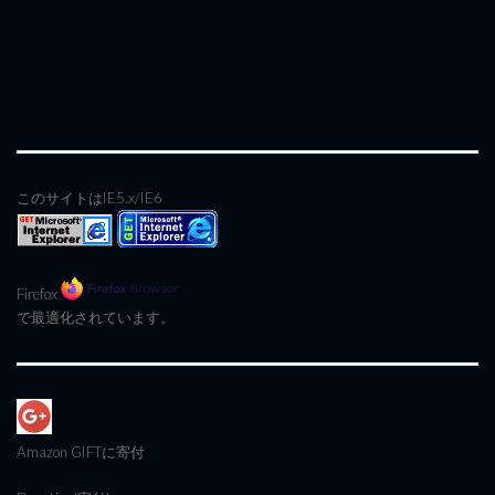
このサイトはIE5.x/IE6
Firefox
で最適化されています。
Amazon GIFT
に寄付