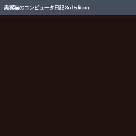
黒翼猫のコンピュータ日記 3rd Edition
コンテンツへスキップ