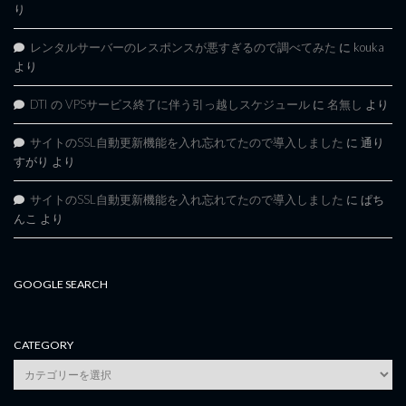
り
レンタルサーバーのレスポンスが悪すぎるので調べてみた
に
kouka
より
DTI の VPSサービス終了に伴う引っ越しスケジュール
に
名無し
より
サイトのSSL自動更新機能を入れ忘れてたので導入しました
に
通り
すがり
より
サイトのSSL自動更新機能を入れ忘れてたので導入しました
に
ぱち
んこ
より
GOOGLE SEARCH
CATEGORY
category