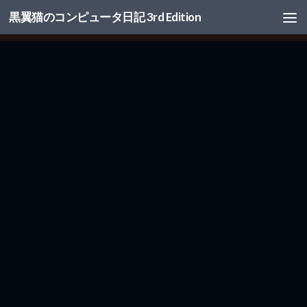
黒翼猫のコンピュータ日記 3rd Edition
コンテンツへスキップ