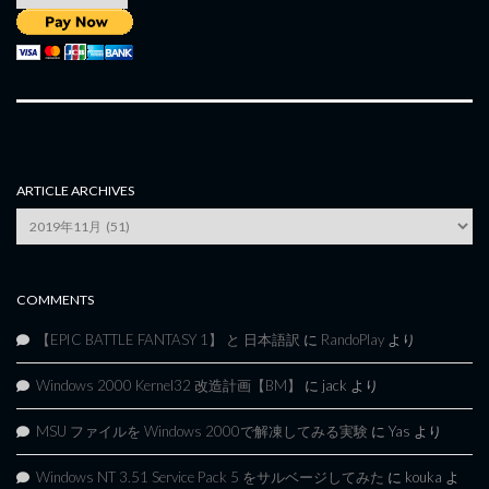
ARTICLE ARCHIVES
Article
Archives
COMMENTS
【EPIC BATTLE FANTASY 1】 と 日本語訳
に
RandoPlay
より
Windows 2000 Kernel32 改造計画【BM】
に
jack
より
MSU ファイルを Windows 2000で解凍してみる実験
に
Yas
より
Windows NT 3.51 Service Pack 5 をサルベージしてみた
に
kouka
よ