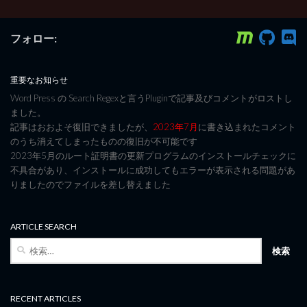
フォロー:
重要なお知らせ
Word Press の Search Regexと言うPluginで記事及びコメントがロストし
ました。
記事はおおよそ復旧できましたが、
2023年7月
に書き込まれたコメント
のうち消えてしまったものの復旧が不可能です
2023年5月のルート証明書の更新プログラムのインストールチェックに
不具合があり、インストールに成功してもエラーが表示される問題があ
りましたのでファイルを差し替えました
ARTICLE SEARCH
検
索:
RECENT ARTICLES