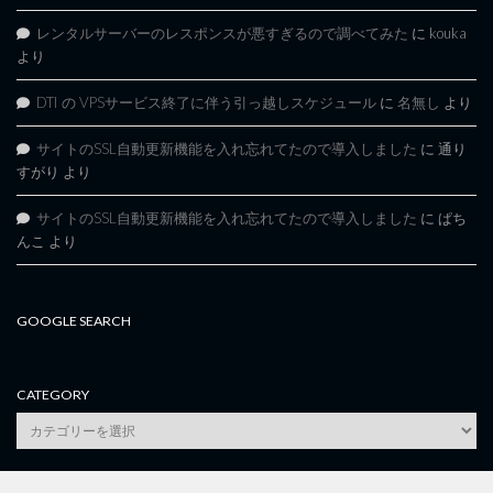
レンタルサーバーのレスポンスが悪すぎるので調べてみた
に
kouka
より
DTI の VPSサービス終了に伴う引っ越しスケジュール
に
名無し
より
サイトのSSL自動更新機能を入れ忘れてたので導入しました
に
通り
すがり
より
サイトのSSL自動更新機能を入れ忘れてたので導入しました
に
ぱち
んこ
より
GOOGLE SEARCH
CATEGORY
category