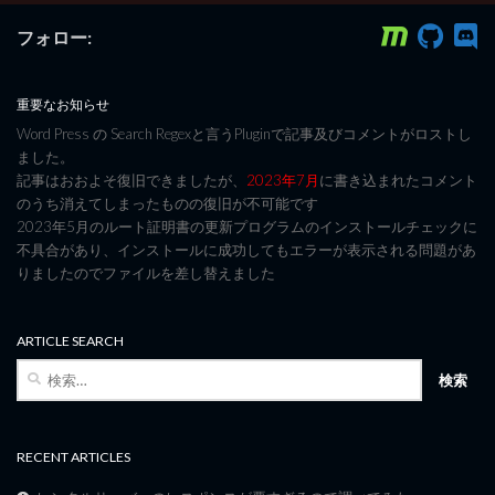
フォロー:
重要なお知らせ
Word Press の Search Regexと言うPluginで記事及びコメントがロストし
ました。
記事はおおよそ復旧できましたが、
2023年7月
に書き込まれたコメント
のうち消えてしまったものの復旧が不可能です
2023年5月のルート証明書の更新プログラムのインストールチェックに
不具合があり、インストールに成功してもエラーが表示される問題があ
りましたのでファイルを差し替えました
ARTICLE SEARCH
検
索:
RECENT ARTICLES