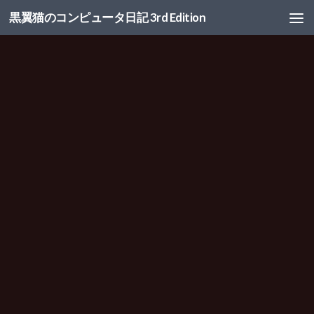
黒翼猫のコンピュータ日記 3rd Edition
コンテンツへスキップ