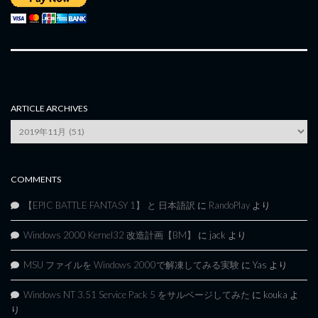
ARTICLE ARCHIVES
Article
Archives
COMMENTS
【EPIC BATTLE FANTASY 1】 と 日本語訳
に
RandoPlay
より
Windows 2000 Kernel32 改造計画【BM】
に
jack
より
MSU ファイルを Windows 2000で解凍してみる実験
に
Yas
より
Windows NT 3.51 Service Pack 5 をサルベージしてみた
に
kouka
よ
り