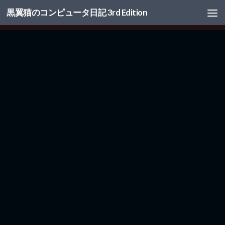
黒翼猫のコンピュータ日記 3rd Edition
コンテンツへスキップ