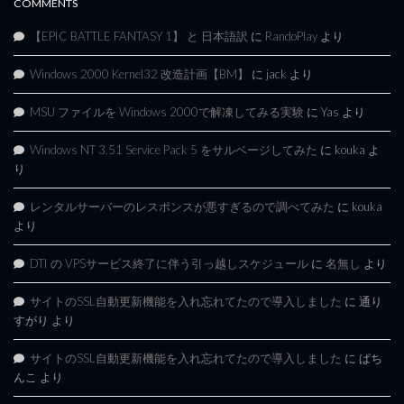
COMMENTS
【EPIC BATTLE FANTASY 1】 と 日本語訳
に
RandoPlay
より
Windows 2000 Kernel32 改造計画【BM】
に
jack
より
MSU ファイルを Windows 2000で解凍してみる実験
に
Yas
より
Windows NT 3.51 Service Pack 5 をサルベージしてみた
に
kouka
よ
り
レンタルサーバーのレスポンスが悪すぎるので調べてみた
に
kouka
より
DTI の VPSサービス終了に伴う引っ越しスケジュール
に
名無し
より
サイトのSSL自動更新機能を入れ忘れてたので導入しました
に
通り
すがり
より
サイトのSSL自動更新機能を入れ忘れてたので導入しました
に
ぱち
んこ
より