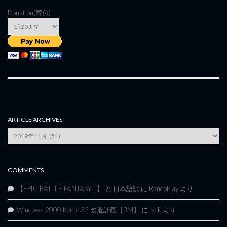
Donation(寄付)
ARTICLE ARCHIVES
Article
Archives
COMMENTS
【EPIC BATTLE FANTASY 1】 と 日本語訳
に
RandoPlay
より
Windows 2000 Kernel32 改造計画【BM】
に
jack
より