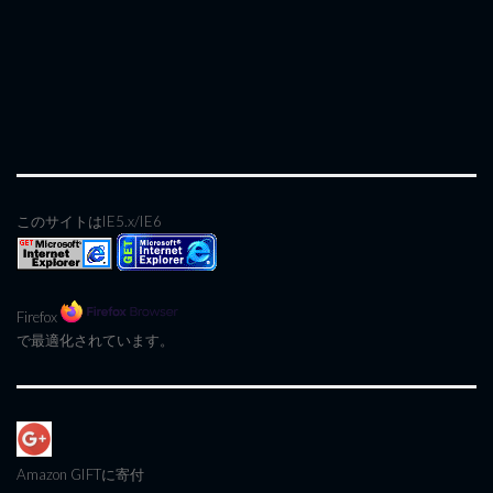
このサイトはIE5.x/IE6
Firefox
で最適化されています。
Amazon GIFT
に寄付