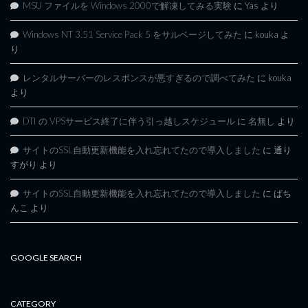
MSU ファイルを Windows 2000で解凍してみる実験
に
Yas
より
Windows NT 3.51 Service Pack 5 をサルベージしてみた
に
kouka
よ
り
レンタルサーバーのレスポンスが悪すぎるので調べてみた
に
kouka
より
DTI の VPSサービス終了に伴う引っ越しスケジュール
に
名無し
より
サイトのSSL自動更新機能を入れ忘れてたので導入しました
に
通り
すがり
より
サイトのSSL自動更新機能を入れ忘れてたので導入しました
に
ぱち
んこ
より
GOOGLE SEARCH
CATEGORY