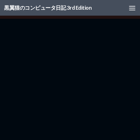
黒翼猫のコンピュータ日記 3rd Edition
コンテンツへスキップ