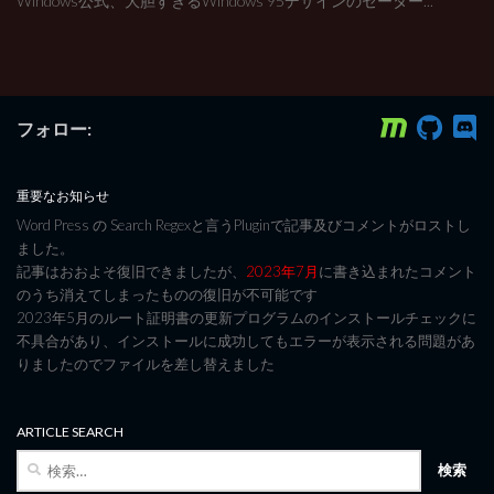
Windows公式、大胆すぎるWindows 95デザインのセーター...
フォロー:
重要なお知らせ
Word Press の Search Regexと言うPluginで記事及びコメントがロストし
ました。
記事はおおよそ復旧できましたが、
2023年7月
に書き込まれたコメント
のうち消えてしまったものの復旧が不可能です
2023年5月のルート証明書の更新プログラムのインストールチェックに
不具合があり、インストールに成功してもエラーが表示される問題があ
りましたのでファイルを差し替えました
ARTICLE SEARCH
検
索: